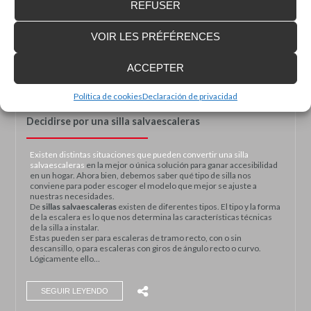
REFUSER
diseñan a medida, y se adaptan para poder dar solución a las
necesidades de logística.
Los distintos modelos de
plataformas elevadoras industriales
VOIR LES PRÉFÉRENCES
permiten cargar mercancías con pesos máximos que oscilan desde
los 80 Kg. hasta los 10.000 Kg. Por un lado las plataformas para…
ACCEPTER
SEGUIR LEYENDO
Política de cookies
Declaración de privacidad
Decidirse por una silla salvaescaleras
Existen distintas situaciones que pueden convertir una
silla
salvaescaleras
en la mejor o única solución para ganar accesibilidad
en un hogar. Ahora bien, debemos saber qué tipo de silla nos
conviene para poder escoger el modelo que mejor se ajuste a
nuestras necesidades.
De
sillas salvaescaleras
existen de diferentes tipos. El tipo y la forma
de la escalera es lo que nos determina las características técnicas
de la silla a instalar.
Estas pueden ser para escaleras de tramo recto, con o sin
descansillo, o para escaleras con giros de ángulo recto o curvo.
Lógicamente ello…
SEGUIR LEYENDO