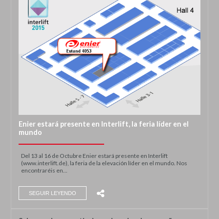
Enier estará presente en Interlift, la feria líder en el
mundo
Del 13 al 16 de Octubre Enier estará presente en Interlift
(www.interlift.de), la feria de la elevación líder en el mundo. Nos
encontraréis en...
SEGUIR LEYENDO