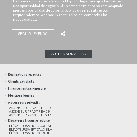
La accesibilidad no es sólo una obligación legal, sino que también es
una oportunidad de negocio. Si un establecimiento no está adaptado
pierde la posibilidad de atraer al público que necesita estos
requerimientos. Además la adecuación del comercio a las
necesidades…
SEGUIR LEYENDO
AUTRES NOUVELLES
Réalisations récentes
Clients satisfaits
Financement sur-mesure
Mentions légales
Ascenseurs privatifs
ASCENSEUR PRIVATIF EHP 05
ASCENSEUR PRIVATIF EH 09
ASCENSEUR PRIVATIF EHS 17
Elévateurs à course réduite
ÉLÉVATEURS VERTICAUX ENI
ÉLÉVATEURS VERTICAUX BLM
ÉLÉVATEURS VERTICAUX BLE