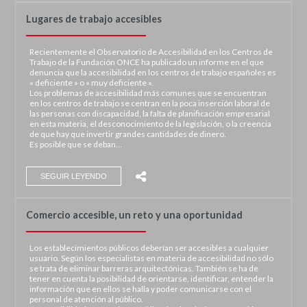
Lugares de trabajo accesibles
Recientemente el Observatorio de Accesibilidad en los Centros de
Trabajo de la Fundación ONCE ha publicado un informe en el que
denuncia que la accesibilidad en los centros de trabajo españoles es
« deficiente » o « muy deficiente ».
Los problemas de accesibilidad más comunes que se encuentran
en los centros de trabajo se centran en la poca inserción laboral de
las personas con discapacidad, la falta de planificación empresarial
en esta materia, el desconocimiento de la legislación, o la creencia
de que hay que invertir grandes cantidades de dinero.
Es posible que se deban…
SEGUIR LEYENDO
Comercio accesible, un reto y una oportunidad
Los establecimientos públicos deberían ser accesibles a cualquier
usuario. Según los especialistas en materia de accesibilidad no sólo
se trata de eliminar barreras arquitectónicas. También se ha de
tener en cuenta la posibilidad de orientarse, identificar, entender la
información que en ellos se halla y poder comunicarse con el
personal de atención al público.