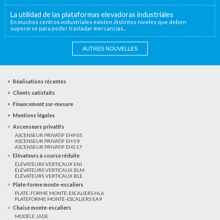
La utilidad de las plataformas elevadoras industriales
En muchos centros industriales existen distintos niveles que deben
superarse para poder trasladar mercancías...
AUTRES NOUVELLES
Réalisations récentes
Clients satisfaits
Financement sur-mesure
Mentions légales
Ascenseurs privatifs
ASCENSEUR PRIVATIF EHP 05
ASCENSEUR PRIVATIF EH 09
ASCENSEUR PRIVATIF EHS 17
Elévateurs à course réduite
ÉLÉVATEURS VERTICAUX ENI
ÉLÉVATEURS VERTICAUX BLM
ÉLÉVATEURS VERTICAUX BLE
Plate-forme monte-escaliers
PLATE-FORME MONTE-ESCALIERS HL6
PLATEFORME MONTE-ESCALIERS EA9
Chaise monte-escaliers
MODÈLE JADE