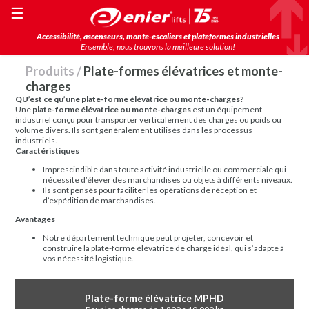
☰
Accessibilité, ascenseurs, monte-escaliers et plateformes industrielles
Ensemble, nous trouvons la meilleure solution!
Produits
/
Plate-formes élévatrices et monte-
charges
QU’est ce qu’une plate-forme élévatrice ou monte-charges?
Une
plate-forme élévatrice ou monte-charges
est un équipement
industriel conçu pour transporter verticalement des charges ou poids ou
volume divers. Ils sont généralement utilisés dans les processus
industriels.
Caractéristiques
Imprescindible dans toute activité industrielle ou commerciale qui
nécessite d’élever des marchandises ou objets à différents niveaux.
Ils sont pensés pour faciliter les opérations de réception et
d’expédition de marchandises.
Avantages
Notre département technique peut projeter, concevoir et
construire la plate-forme élévatrice de charge idéal, qui s’adapte à
vos nécessité logistique.
Plate-forme élévatrice MPHD