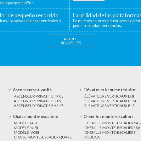
ous permet d’offrir...
ador de pequeño recorrido
La utilidad de las plataforma
icas, los salvaescaleras verticales o
En muchos centros industriales existen 
poder trasladar mercancías...
AUTRES
NOUVELLES
Ascenseurs privatifs
Elévateurs à course réduite
ASCENSEUR PRIVATIF EHP 05
ÉLÉVATEURS VERTICAUX ENI
ASCENSEUR PRIVATIF EH 09
ÉLÉVATEURS VERTICAUX BLM
ASCENSEUR PRIVATIF EHS 17
ÉLÉVATEURS VERTICAUX BLE
Chaise monte-escaliers
Chenilles monte-escaliers
MODÈLE JADE
CHENILLE MONTE-ESCALIER SA-
MODÈLE RUBÍ
CHENILLE MONTE-ESCALIERS SA
MODÈLE IVORI
CHENILLE MONTE-ESCALIERS
CHAISE MONTE-ESCALIER QUARS
PÚBLICA