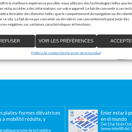
offrir la meilleure expérience possible, nous utilisons des technologies telles que le
er et/ou accéder à des informations sur votre appareil. Le fait de consentir à ces tec
ttra de traiter des données telles que le comportement de navigation ou des identi
r ce site. Le fait de ne pas consentir ou de retirer son consentement peut avoir des
es négatives sur certaines caractéristiques et fonctions.
REFUSER
VOIR LES PRÉFÉRENCES
ACCEPTE
Política de cookies
Declaración de privacidad
es plates-formes élévatrices
Enier estará pr
 à mobilité réduite, y
en el mundo
Del 13 al 16 de Octu
(www.interlift.de), l
aphique proche de la frontière