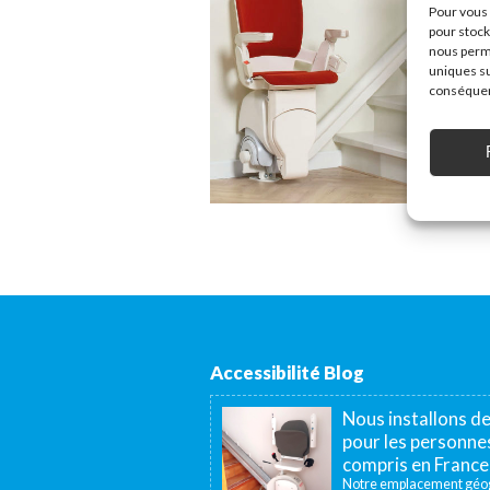
Pour vous 
pour stock
nous perme
uniques su
conséquenc
Accessibilité Blog
Nous installons d
pour les personnes
compris en France
Notre emplacement géogr