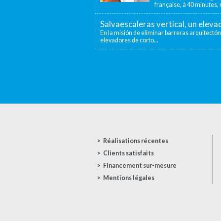
française, à 40 minutes, n
Salvaescaleras vertical, un elev
En la misión de eliminar barreras arquitectón
elevadores de corto...
Réalisations récentes
Clients satisfaits
Financement sur-mesure
Mentions légales