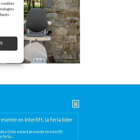
s cookies
hnologies
fiants
R
esente en Interlift, la feria líder
bre Enier estará presente en Interlift
a feria...