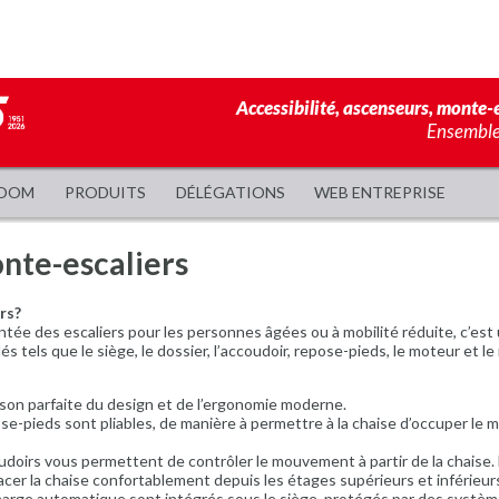
Accessibilité, ascenseurs, monte-e
Ensemble,
OOM
PRODUITS
DÉLÉGATIONS
WEB ENTREPRISE
nte-escaliers
rs?
montée des escaliers pour les personnes âgées ou à mobilité réduite, c’est
 tels que le siège, le dossier, l’accoudoir, repose-pieds, le moteur et le r
ison parfaite du design et de l’ergonomie moderne.
se-pieds sont pliables, de manière à permettre à la chaise d’occuper le moi
doirs vous permettent de contrôler le mouvement à partir de la chaise. D
acer la chaise confortablement depuis les étages supérieurs et inférieur
arge automatique sont intégrés sous le siège, protégés par des systèmes