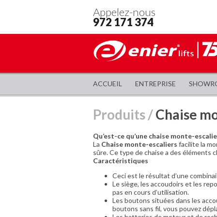
Appelez-nous
972 171 374
ACCUEIL
ENTREPRISE
SHOWR
Produits
/
Chaise mo
Qu’est-ce qu’une chaise monte-escalie
La
Chaise monte-escaliers
facilite la 
sûre. Ce type de chaise a des éléments clés
Caractéristiques
Ceci est le résultat d’une combina
Le siège, les accoudoirs et les repo
pas en cours d’utilisation.
Les boutons situées dans les accou
boutons sans fil, vous pouvez dépl
Les batteries de moteur et de rech