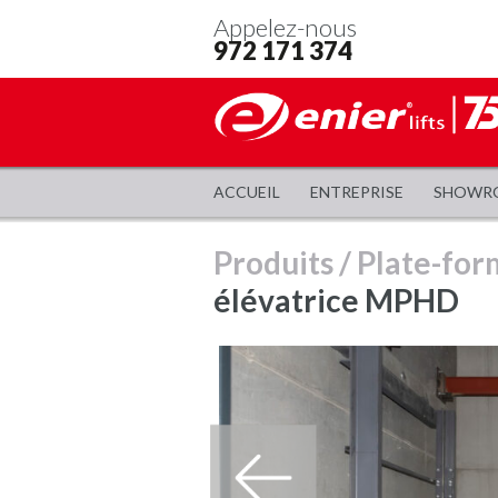
Appelez-nous
972 171 374
ACCUEIL
ENTREPRISE
SHOWR
Produits
/
Plate-for
élévatrice MPHD