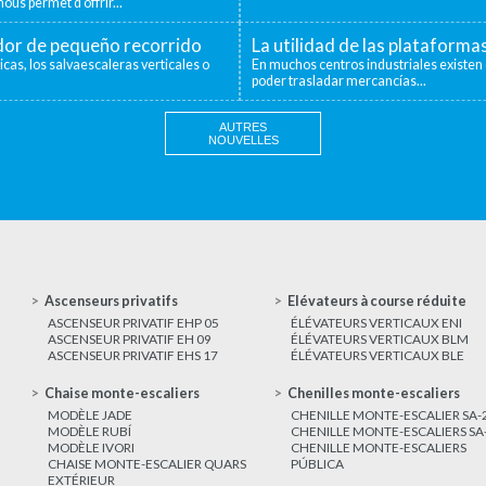
ous permet d’offrir...
ador de pequeño recorrido
La utilidad de las plataforma
icas, los salvaescaleras verticales o
En muchos centros industriales existen 
poder trasladar mercancías...
AUTRES
NOUVELLES
Ascenseurs privatifs
Elévateurs à course réduite
ASCENSEUR PRIVATIF EHP 05
ÉLÉVATEURS VERTICAUX ENI
ASCENSEUR PRIVATIF EH 09
ÉLÉVATEURS VERTICAUX BLM
ASCENSEUR PRIVATIF EHS 17
ÉLÉVATEURS VERTICAUX BLE
Chaise monte-escaliers
Chenilles monte-escaliers
MODÈLE JADE
CHENILLE MONTE-ESCALIER SA-
MODÈLE RUBÍ
CHENILLE MONTE-ESCALIERS SA
MODÈLE IVORI
CHENILLE MONTE-ESCALIERS
CHAISE MONTE-ESCALIER QUARS
PÚBLICA
EXTÉRIEUR