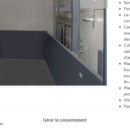
Son
Pos
Le 
con
Cen
mon
de
Cyl
val
d’a
Man
bou
pou
fin
Pla
ant
Vit
Pas
Sou
ant
Gérer le consentement
Deman