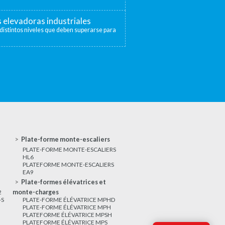
s elevadoras industriales
distintos niveles que deben superarse para
Plate-forme monte-escaliers
PLATE-FORME MONTE-ESCALIERS
HL6
PLATEFORME MONTE-ESCALIERS
EA9
Plate-formes élévatrices et
2
monte-charges
-S
PLATE-FORME ÉLÉVATRICE MPHD
PLATE-FORME ÉLÉVATRICE MPH
PLATEFORME ÉLÉVATRICE MPSH
PLATEFORME ÉLÉVATRICE MPS