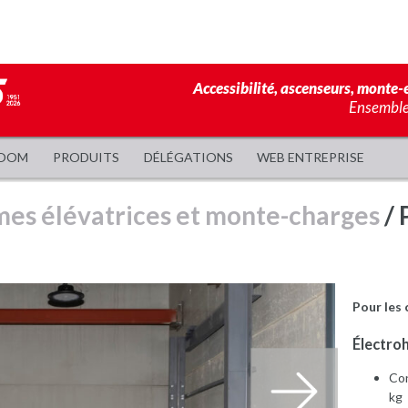
Accessibilité, ascenseurs, monte-e
Ensemble,
OOM
PRODUITS
DÉLÉGATIONS
WEB ENTREPRISE
mes élévatrices et monte-charges
/ 
Pour les 
Électro
Con
kg