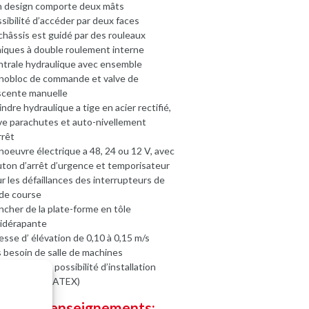
 design comporte deux mâts
sibilité d’accéder par deux faces
châssis est guidé par des rouleaux
iques à double roulement interne
trale hydraulique avec ensemble
obloc de commande et valve de
scente manuelle
indre hydraulique a tige en acier rectifié,
ve parachutes et auto-nivellement
rrêt
oeuvre électrique a 48, 24 ou 12 V, avec
ton d’arrêt d’urgence et temporisateur
r les défaillances des interrupteurs de
 de course
ncher de la plate-forme en tôle
idérapante
esse d’ élévation de 0,10 à 0,15 m/s
 besoin de salle de machines
s-demande, possibilité d’installation
idéflagrant (ATEX)
de de renseignements: