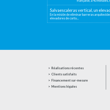
française, à 40 minutes, n
Salvaescaleras vertical, un elev
En la misión de eliminar barreras arquitectón
elevadores de corto...
Réalisations récentes
Clients satisfaits
Financement sur-mesure
Mentions légales