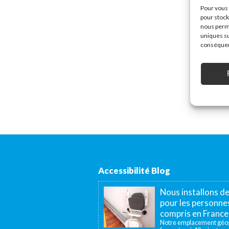
Pour vous 
pour stock
nous perme
uniques su
conséquenc
Accessibilité Blog
Nous installons d
pour les personnes
compris en France
Notre emplacement géogr