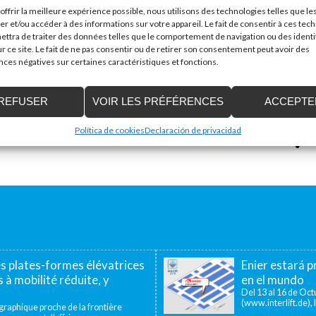
+34 9
offrir la meilleure expérience possible, nous utilisons des technologies telles que le
er et/ou accéder à des informations sur votre appareil. Le fait de consentir à ces tec
ttra de traiter des données telles que le comportement de navigation ou des identi
r ce site. Le fait de ne pas consentir ou de retirer son consentement peut avoir des
es négatives sur certaines caractéristiques et fonctions.
REFUSER
VOIR LES PRÉFÉRENCES
ACCEPTE
Política de cookies
Declaración de privacidad
es plates-formes élévatrices
Enier estará pr
 à mobilité réduite, y
en el mundo
Del 13 al 16 de Octu
(www.interlift.de), l
aphique proche de la frontière