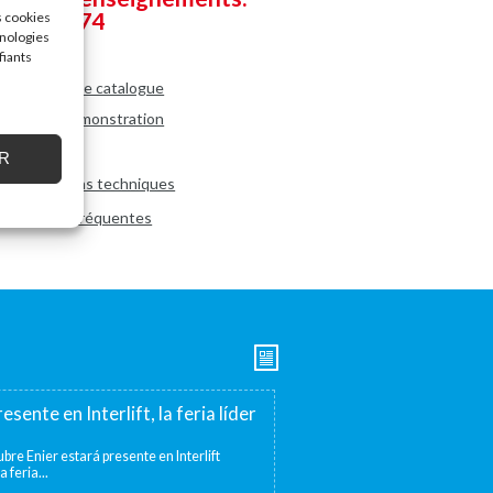
72 171 374
s cookies
hnologies
fiants
télécharger le catalogue
Vidéo de démonstration
Dimensions
R
Spécifications techniques
Questions fréquentes
esente en Interlift, la feria líder
bre Enier estará presente en Interlift
a feria...