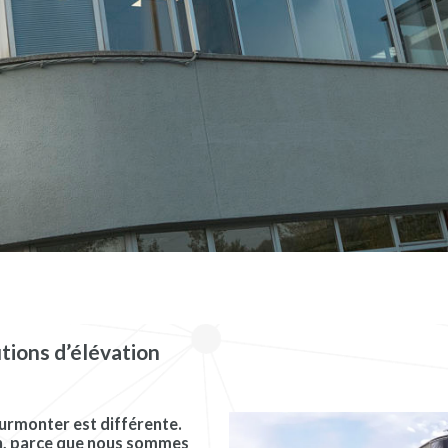
utions d’élévation
surmonter est différente.
on, parce que nous sommes