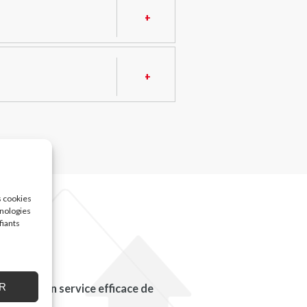
s cookies
hnologies
fiants
R
us offrir un service efficace de