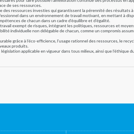
ssaires pour faire possible l’amélioration continue des processus en app
cace de ses ressources.
 des ressources investies qui garantissent la pérennité des résultats à
essionnel dans un environnement de travail motivant, en mettant à dis
compétences de chacun dans un cadre d’équilibre et d’égalité.
ravail exempt de risques, intégrant les politiques, ressources et moyens
sabilité individuelle non délégable de chacun, comme un compromis assum
ble grâce à l’éco-efficience, l’usage rationnel des ressources, le recycl
veaux produits.
 législation applicable en vigueur dans tous milieux, ainsi que l’éthique du