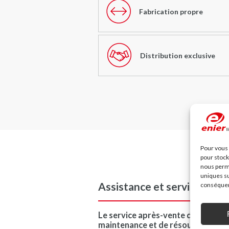
Fabrication propre
Distribution exclusive
Pour vous 
pour stock
nous perme
uniques su
Assistance et service aprè
conséquenc
Le service après-vente d’
Enier
et s
maintenance et de résoudre n’impor