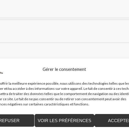
Gérer le consentement
offrir la meilleure expérience possible, nous utilisons des technologies telles que le
er et/ou accéder à des informations sur votre appareil. Le fait de consentir à ces tec
ttra de traiter des données telles que le comportement de navigation ou des identi
r ce site. Le fait de ne pas consentir ou de retirer son consentement peut avoir des
s-vente
es négatives sur certaines caractéristiques et fonctions.
REFUSER
VOIR LES PRÉFÉRENCES
ACCEPTE
on réseau de distributeurs est au plus près de vous afin de vo
te quel incident dans les plus brefs délais.