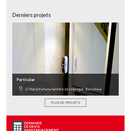
Derniers projets
Particular
Edif
C/ Marià Fortuny Sant Boi de Llobregat - Barcelona
PLUS DE PROJETS
DEMANDE
DE DEVIS
SANS ENGAGEMENT