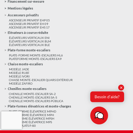
Financement sur-mesure
Mentions légales
Ascenseurs privatifs
ASCENSEUR PRIVATIF EHP 05
ASCENSEUR PRIVATIF EH 09
ASCENSEUR PRIVATIF EHS 17
Elévateurs à course réduite
ÉLÉVATEURS VERTICAUX ENI
ÉLÉVATEURS VERTICAUX BLM
ÉLÉVATEURS VERTICAUX BLE
Plate-forme monte-escaliers
PLATE-FORME MONTE-ESCALIERS HL6
PLATEFORME MONTE-ESCALIERS EA9
Chaise monte-escaliers
MODÈLE JADE
MODÈLE RUBÍ
MODÈLE IVORI
CHAISE MONTE-ESCALIER QUARS EXTÉRIEUR
MODÈLE ZAFIRO
✕
Chenilles monte-escaliers
CHENILLE MONTE-ESCALIER SA-2
Besoin d'aide?
CHENILLE MONTE-ESCALIERS SA-S
CHENILLE MONTE-ESCALIERS PÚBLICA
Plate-formes élévatrices et monte-charges
PLATE-FORME ÉLÉVATRICE MPHD
PLATE-FORME ÉLÉVATRICE MPH
PLATEFORME ÉLÉVATRICE MPSH
PLATEFORME ÉLÉVATRICE MPS
MONTE-PLATS P-80