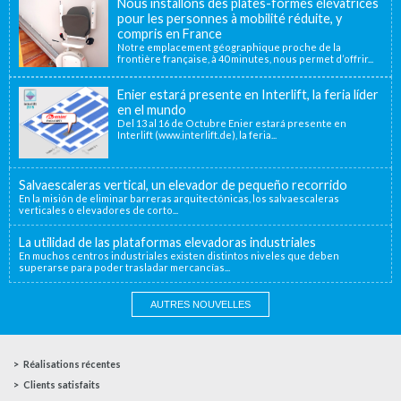
Nous installons des plates-formes élévatrices
pour les personnes à mobilité réduite, y
compris en France
Notre emplacement géographique proche de la
frontière française, à 40 minutes, nous permet d’offrir...
Enier estará presente en Interlift, la feria líder
en el mundo
Del 13 al 16 de Octubre Enier estará presente en
Interlift (www.interlift.de), la feria...
Salvaescaleras vertical, un elevador de pequeño recorrido
En la misión de eliminar barreras arquitectónicas, los salvaescaleras
verticales o elevadores de corto...
La utilidad de las plataformas elevadoras industriales
En muchos centros industriales existen distintos niveles que deben
superarse para poder trasladar mercancías...
AUTRES NOUVELLES
Réalisations récentes
Clients satisfaits