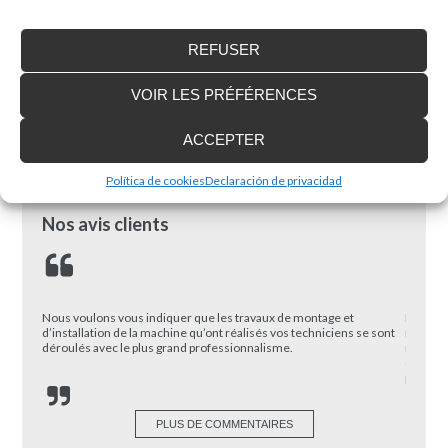
REFUSER
Ils ont fait confiance à
VOIR LES PRÉFÉRENCES
ACCEPTER
Política de cookies
Declaración de privacidad
Nos avis clients
 donc été
Nous voulons vous indiquer que les travaux de montage et
Enier a 
d’installation de la machine qu’ont réalisés vos techniciens se sont
mes maq
déroulés avec le plus grand professionnalisme.
ma satis
car ell
passion
PLUS DE COMMENTAIRES