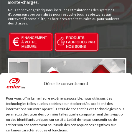
monte-charges.
Nous concevons, fabriquons, installons et maintenons des systèmes
d’ascenseurs personnalisés pour résoudre tous les obstacles qui
entravent l’accessibilité, les barrières architecturales ou pour soulever
des charges.
Gérer le consentement
Haz clic para aceptar marketing cookies y
Pour vous offrir la meilleure expérience possible, nous utilisons des
habilitar este contenido
technologies telles que les cookies pour stocker et/ou accéder à des
informations sur votre appareil. Le fait de consentir à ces technologies nous
permettra de traiter des données telles que le comportement de navigation
ou des identifiants uniques sur ce site. Le fait de ne pas consentir ou de
retirer son consentement peut avoir des conséquences négatives sur
certaines caractéristiques et fonctions.