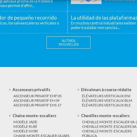
aphique proche de la frontière
ous permet d’offrir...
ador de pequeño recorrido
La utilidad de las plataforma
icas, los salvaescaleras verticales o
En muchos centros industriales existen 
poder trasladar mercancías...
AUTRES
NOUVELLES
Ascenseurs privatifs
Elévateurs à course réduite
ASCENSEUR PRIVATIF EHP 05
ÉLÉVATEURS VERTICAUX ENI
ASCENSEUR PRIVATIF EH 09
ÉLÉVATEURS VERTICAUX BLM
ASCENSEUR PRIVATIF EHS 17
ÉLÉVATEURS VERTICAUX BLE
Chaise monte-escaliers
Chenilles monte-escaliers
MODÈLE JADE
CHENILLE MONTE-ESCALIER SA-
MODÈLE RUBÍ
CHENILLE MONTE-ESCALIERS SA
MODÈLE IVORI
CHENILLE MONTE-ESCALIERS
CHAISE MONTE-ESCALIER QUARS
PÚBLICA