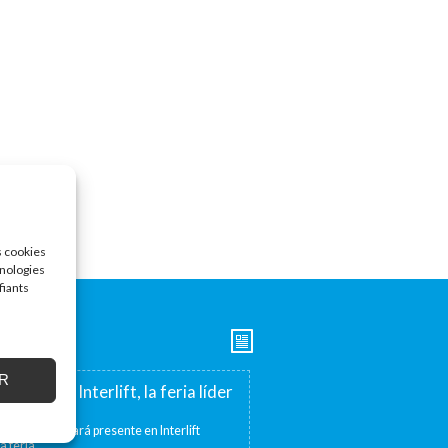
s cookies
hnologies
fiants
R
esente en Interlift, la feria líder
bre Enier estará presente en Interlift
a feria...