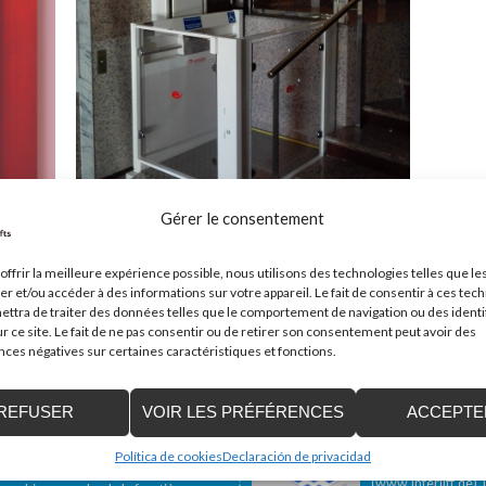
Gérer le consentement
offrir la meilleure expérience possible, nous utilisons des technologies telles que le
er et/ou accéder à des informations sur votre appareil. Le fait de consentir à ces tec
ttra de traiter des données telles que le comportement de navigation ou des identi
r ce site. Le fait de ne pas consentir ou de retirer son consentement peut avoir des
es négatives sur certaines caractéristiques et fonctions.
REFUSER
VOIR LES PRÉFÉRENCES
ACCEPTE
es plates-formes élévatrices
Enier estará pr
 à mobilité réduite, y
en el mundo
Política de cookies
Declaración de privacidad
Del 13 al 16 de Octu
(www.interlift.de), l