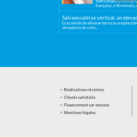
Notre emplacement géogr
française, à 40 minutes, n
Salvaescaleras vertical, un elev
En la misión de eliminar barreras arquitectón
elevadores de corto...
Réalisations récentes
Clients satisfaits
Financement sur-mesure
Mentions légales