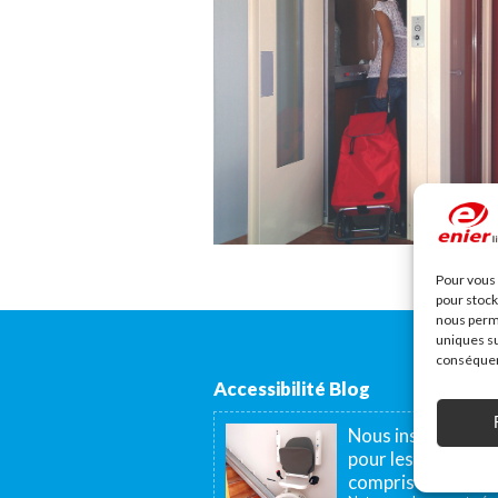
Pour vous 
pour stock
nous perme
uniques su
conséquenc
Accessibilité Blog
Nous installons d
pour les personnes
compris en France