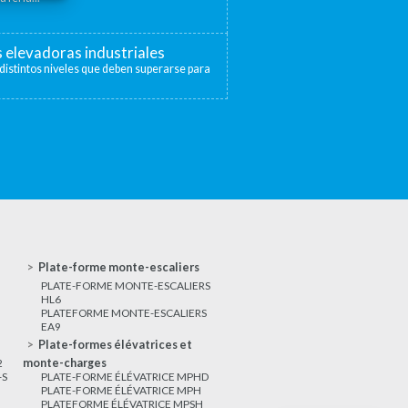
s elevadoras industriales
distintos niveles que deben superarse para
Plate-forme monte-escaliers
PLATE-FORME MONTE-ESCALIERS
HL6
PLATEFORME MONTE-ESCALIERS
EA9
Plate-formes élévatrices et
2
monte-charges
-S
PLATE-FORME ÉLÉVATRICE MPHD
PLATE-FORME ÉLÉVATRICE MPH
PLATEFORME ÉLÉVATRICE MPSH