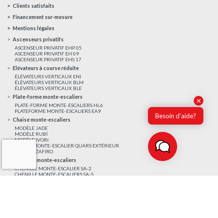
Clients satisfaits
Financement sur-mesure
Mentions légales
Ascenseurs privatifs
ASCENSEUR PRIVATIF EHP 05
ASCENSEUR PRIVATIF EH 09
ASCENSEUR PRIVATIF EHS 17
Elévateurs à course réduite
ÉLÉVATEURS VERTICAUX ENI
ÉLÉVATEURS VERTICAUX BLM
ÉLÉVATEURS VERTICAUX BLE
Plate-forme monte-escaliers
✕
PLATE-FORME MONTE-ESCALIERS HL6
PLATEFORME MONTE-ESCALIERS EA9
Besoin d'aide?
Chaise monte-escaliers
MODÈLE JADE
MODÈLE RUBÍ
MODÈLE IVORI
CHAISE MONTE-ESCALIER QUARS EXTÉRIEUR
MODÈLE ZAFIRO
Chenilles monte-escaliers
CHENILLE MONTE-ESCALIER SA-2
CHENILLE MONTE-ESCALIERS SA-S
CHENILLE MONTE-ESCALIERS PÚBLICA
Plate-formes élévatrices et monte-charges
PLATE-FORME ÉLÉVATRICE MPHD
PLATE-FORME ÉLÉVATRICE MPH
PLATEFORME ÉLÉVATRICE MPSH
PLATEFORME ÉLÉVATRICE MPS