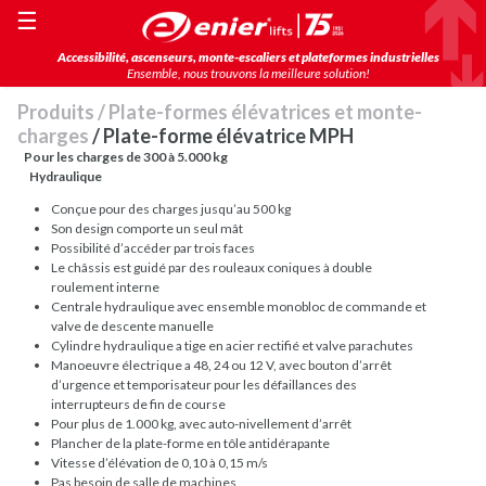
☰
Accessibilité, ascenseurs, monte-escaliers et plateformes industrielles
Ensemble, nous trouvons la meilleure solution!
Produits
/
Plate-formes élévatrices et monte-
charges
/ Plate-forme élévatrice MPH
Pour les charges de 300 à 5.000 kg
Hydraulique
Conçue pour des charges jusqu’au 500 kg
Son design comporte un seul mât
Possibilité d’accéder par trois faces
Le châssis est guidé par des rouleaux coniques à double
roulement interne
Centrale hydraulique avec ensemble monobloc de commande et
valve de descente manuelle
Cylindre hydraulique a tige en acier rectifié et valve parachutes
Manoeuvre électrique a 48, 24 ou 12 V, avec bouton d’arrêt
d’urgence et temporisateur pour les défaillances des
interrupteurs de fin de course
Pour plus de 1.000 kg, avec auto-nivellement d’arrêt
Plancher de la plate-forme en tôle antidérapante
Vitesse d’élévation de 0,10 à 0,15 m/s
Pas besoin de salle de machines