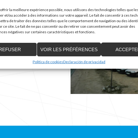
s dernières nouveautés en
 course réduite, sièges
offrir la meilleure expérience possible, nous utilisons des technologies telles que le
lévatrices.
er et/ou accéder à des informations sur votre appareil. Le fait de consentir à ces tec
ttra de traiter des données telles que le comportement de navigation ou des identi
formeront des caractéristiques
r ce site. Le fait de ne pas consentir ou de retirer son consentement peut avoir des
roduit, que vous pourrez voir en
es négatives sur certaines caractéristiques et fonctions.
nier et nous vous conseillerons
ins.
REFUSER
VOIR LES PRÉFÉRENCES
ACCEPTE
tre siège social :
Política de cookies
Declaración de privacidad