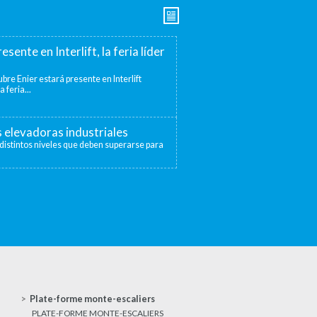
esente en Interlift, la feria líder
bre Enier estará presente en Interlift
a feria...
s elevadoras industriales
distintos niveles que deben superarse para
Plate-forme monte-escaliers
PLATE-FORME MONTE-ESCALIERS