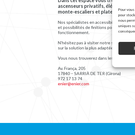
Dans cet espace vous trouverez le
ascenseurs privatifs, élévateurs à
Pour vous 
monte-escaliers et plate-formes é
pour stock
nous perme
Nos spécialistes en accessibilité vous in
uniques su
et possibilités de finitions pour chaque p
conséquenc
fonctionnement.
N’hésitez pas à visiter notre showroom E
sur la solution la plus adaptée à vos beso
Vous nous trouverez dans les locaux de no
Av. França, 205
17840 – SARRIÀ DE TER (Girona)
972 17 13 74
enier@enier.com