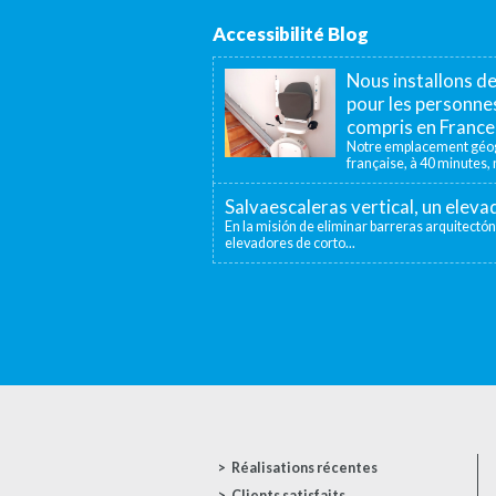
Accessibilité Blog
Nous installons d
pour les personnes
compris en France
Notre emplacement géogr
française, à 40 minutes, n
Salvaescaleras vertical, un elev
En la misión de eliminar barreras arquitectón
elevadores de corto...
Réalisations récentes
Clients satisfaits