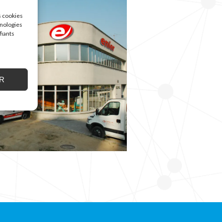
s cookies
hnologies
fiants
R