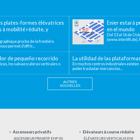
es plates-formes élévatrices
Enier estará pr
 à mobilité réduite, y
en el mundo
Del 13 al 16 de Octu
(www.interlift.de), l
aphique proche de la frontière
ous permet d’offrir...
ador de pequeño recorrido
La utilidad de las plataforma
icas, los salvaescaleras verticales o
En muchos centros industriales existen 
poder trasladar mercancías...
AUTRES
NOUVELLES
Ascenseurs privatifs
Elévateurs à course réduite
ASCENSEUR PRIVATIF EHP 05
ÉLÉVATEURS VERTICAUX ENI