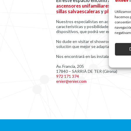
En este espacio encontrará las úl
ascensores unifamiliares
,
elevador
sillas salvaescaleras
y
plataformas
Utilizamos
hacemos pa
Nuestros especialistas en accesibilidad l
consentim
características y posibilidades de acabad
navegación
dispositivos, que podrá ver en funciona
negativame
No dude en visitar el showroom de
enier
y
solución que mejor se adapta a sus nece
Nos encontrará en las instalaciones de n
Av. Francia, 205
17840 – SARRIÀ DE TER (Girona)
972 171 374
enier@enier.com