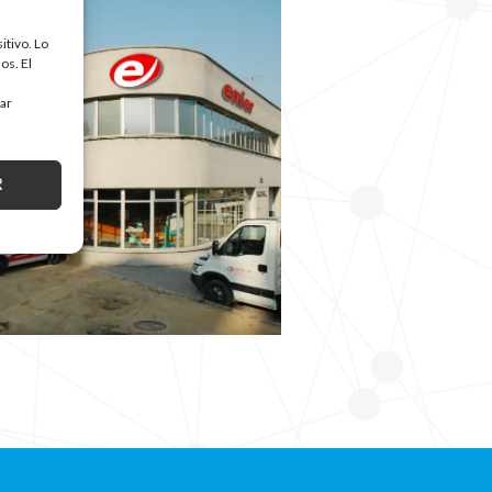
itivo. Lo
os. El
tar
R