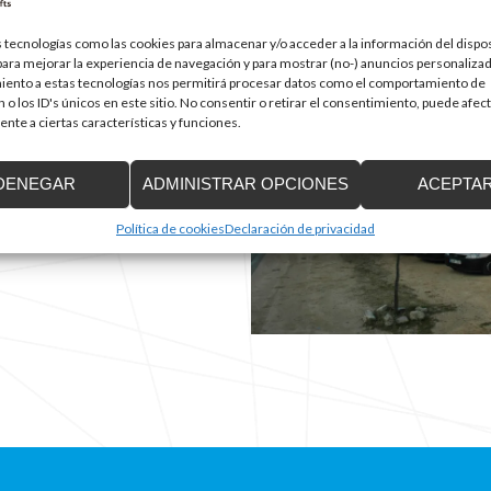
timas novedades en
es de pequeño recorrido
,
 elevadoras
.
 tecnologías como las cookies para almacenar y/o acceder a la información del dispos
ra mejorar la experiencia de navegación y para mostrar (no-) anuncios personalizad
e informarán de las
iento a estas tecnologías nos permitirá procesar datos como el comportamiento de
os de cada uno de los
 o los ID's únicos en este sitio. No consentir o retirar el consentimiento, puede afec
miento en nuestro showroom.
nte a ciertas características y funciones.
 le asesoraremos sobre la
sidades.
DENEGAR
ADMINISTRAR OPCIONES
ACEPTA
uestra sede central en:
Política de cookies
Declaración de privacidad