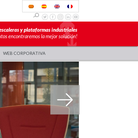
escaleras y plataformas industriales
ntos encontraremos la mejor solución!
WEB CORPORATIVA