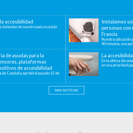
la accesibilidad
Instalamos so
s viviendas de nuestro país no están
personas con 
Francia
Nuestra ubicación g
40 minutos, nos per
a de ayudas para la
La accesibilid
censores, plataformas
En la última década
en una prioridad par
sitivos de accesibilidad
a de Cataluña aprobó el pasado 15 de
MAS NOTICIAS