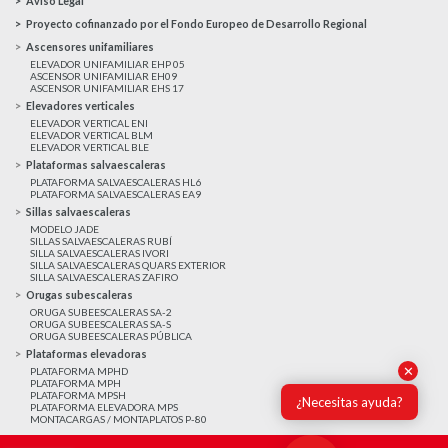
Aviso Legal
Proyecto cofinanzado por el Fondo Europeo de Desarrollo Regional
Ascensores unifamiliares
ELEVADOR UNIFAMILIAR EHP 05
ASCENSOR UNIFAMILIAR EH09
ASCENSOR UNIFAMILIAR EHS 17
Elevadores verticales
ELEVADOR VERTICAL ENI
ELEVADOR VERTICAL BLM
ELEVADOR VERTICAL BLE
Plataformas salvaescaleras
PLATAFORMA SALVAESCALERAS HL6
PLATAFORMA SALVAESCALERAS EA9
Sillas salvaescaleras
MODELO JADE
SILLAS SALVAESCALERAS RUBÍ
SILLA SALVAESCALERAS IVORI
SILLA SALVAESCALERAS QUARS EXTERIOR
SILLA SALVAESCALERAS ZAFIRO
Orugas subescaleras
ORUGA SUBEESCALERAS SA-2
ORUGA SUBEESCALERAS SA-S
ORUGA SUBEESCALERAS PÚBLICA
Plataformas elevadoras
✕
PLATAFORMA MPHD
PLATAFORMA MPH
PLATAFORMA MPSH
¿Necesitas ayuda?
PLATAFORMA ELEVADORA MPS
MONTACARGAS / MONTAPLATOS P-80