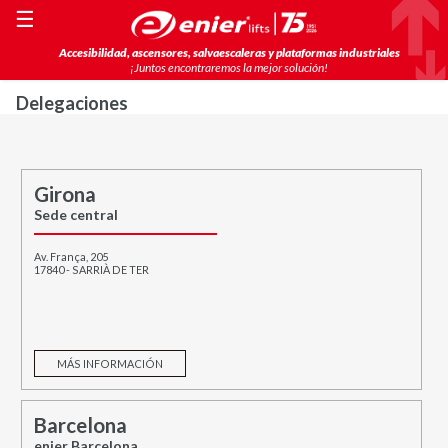
☰
Accesibilidad, ascensores, salvaescaleras y plataformas industriales
¡Juntos encontraremos la mejor solución!
Delegaciones
Girona
Sede central
Av. França, 205
17840 - SARRIÀ DE TER
MÁS INFORMACIÓN
Barcelona
enier Barcelona