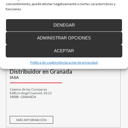
consentimiento, puede afectar negativamente a ciertas características y
Distribuidor en Zaragoza
funciones.
Zarsin Ascensores
Av. Valencia, 27
DENEGAR
50005 Zaragoza
ADMINISTRAR OPCIONES
ACEPTAR
MÁS INFORMACIÓN
Política de cookies
Declaración de privacidad
Distribuidor en Granada
IASA
Camino de las Conejeras
Edificio Angel Ganivet, 10-12
18008 - GRANADA
MÁS INFORMACIÓN