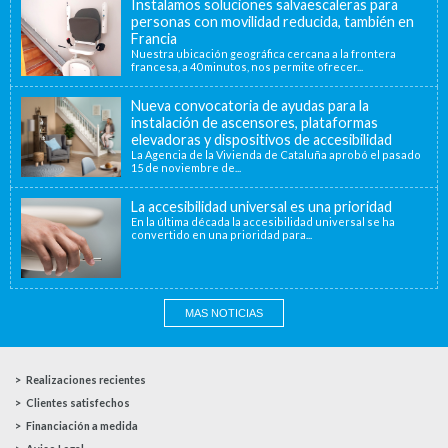
Instalamos soluciones salvaescaleras para
personas con movilidad reducida, también en
Francia
Nuestra ubicación geográfica cercana a la frontera
francesa, a 40 minutos, nos permite ofrecer...
Nueva convocatoria de ayudas para la
instalación de ascensores, plataformas
elevadoras y dispositivos de accesibilidad
La Agencia de la Vivienda de Cataluña aprobó el pasado
15 de noviembre de...
La accesibilidad universal es una prioridad
En la última década la accesibilidad universal se ha
convertido en una prioridad para...
MAS NOTICIAS
Realizaciones recientes
Clientes satisfechos
Financiación a medida