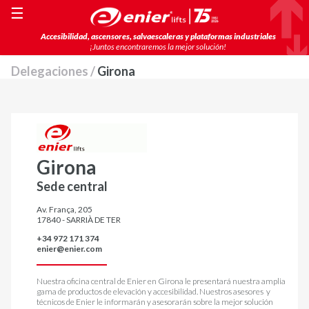
☰
Accesibilidad, ascensores, salvaescaleras y plataformas industriales
¡Juntos encontraremos la mejor solución!
Delegaciones /
Girona
Girona
Sede central
Av. França, 205
17840 - SARRIÀ DE TER
+34 972 171 374
enier@enier.com
Nuestra oficina central de Enier en Girona le presentará nuestra amplia
gama de productos de elevación y accesibilidad. Nuestros asesores y
técnicos de Enier le informarán y asesorarán sobre la mejor solución