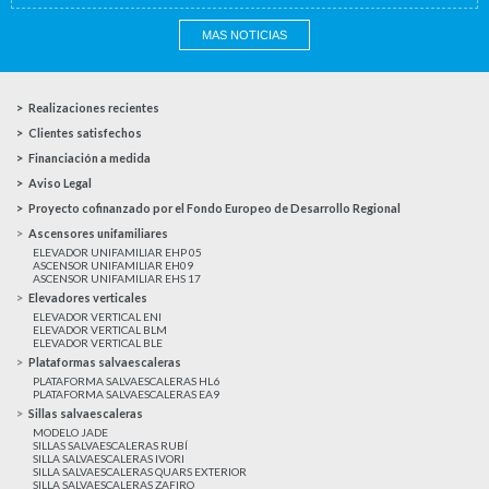
MAS NOTICIAS
Realizaciones recientes
Clientes satisfechos
Financiación a medida
Aviso Legal
Proyecto cofinanzado por el Fondo Europeo de Desarrollo Regional
Ascensores unifamiliares
ELEVADOR UNIFAMILIAR EHP 05
ASCENSOR UNIFAMILIAR EH09
ASCENSOR UNIFAMILIAR EHS 17
Elevadores verticales
ELEVADOR VERTICAL ENI
ELEVADOR VERTICAL BLM
ELEVADOR VERTICAL BLE
Plataformas salvaescaleras
PLATAFORMA SALVAESCALERAS HL6
PLATAFORMA SALVAESCALERAS EA9
Sillas salvaescaleras
MODELO JADE
SILLAS SALVAESCALERAS RUBÍ
SILLA SALVAESCALERAS IVORI
SILLA SALVAESCALERAS QUARS EXTERIOR
SILLA SALVAESCALERAS ZAFIRO