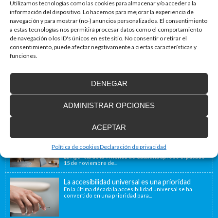
Utilizamos tecnologías como las cookies para almacenar y/o acceder a la
información del dispositivo. Lo hacemos para mejorar la experiencia de
Blog de accesibilidad
navegación y para mostrar (no-) anuncios personalizados. El consentimiento
a estas tecnologías nos permitirá procesar datos como el comportamiento
La importancia de la accesibilidad
de navegación o los ID's únicos en este sitio. No consentir o retirar el
¿Sabías que un 80% de las viviendas de nuestro país no
consentimiento, puede afectar negativamente a ciertas características y
están adaptadas a...
funciones.
DENEGAR
Instalamos soluciones salvaescaleras para
personas con movilidad reducida, también en
Francia
ADMINISTRAR OPCIONES
Nuestra ubicación geográfica cercana a la frontera
francesa, a 40 minutos, nos permite ofrecer...
ACEPTAR
Nueva convocatoria de ayudas para la
instalación de ascensores, plataformas
Política de cookies
Declaración de privacidad
elevadoras y dispositivos de accesibilidad
La Agencia de la Vivienda de Cataluña aprobó el pasado
15 de noviembre de...
La accesibilidad universal es una prioridad
En la última década la accesibilidad universal se ha
convertido en una prioridad para...