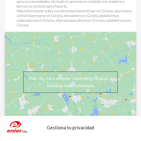
para sus necesidades. No dude en ponerse en contacto con nosotros o
darnos su contacto para hacerlo.
Pida información sobre nuestros
ascensores Enier en Girona
,
ascensores
unifamiliaresome en Girona
,
elevadores en Girona
,
plataformas
subescaleras en Girona
,
sillas salvaescaleras en Girona
y
plataformas en
Girona
.
Haz clic para aceptar márketing cookies y
habilitar este contenido
Gestiona tu privacidad