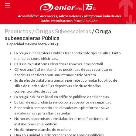
☰
Accesibilidad, ascensores, salvaescaleras y plataformas industriales
¡Juntos encontraremos la mejor solución!
Productos
/
Orugas Subeescaleras
/ Oruga
subeescaleras Pública
Capacidad máxima hasta 200 kg.
La oruga subeescaleras Pública transporta todo tipo de sillas, tanto
manuales como eléctricas.
Es la única plataforma elevadora salvaescaleras portátil.
Ofrece una fácil e instantánea posibilidad de acceso a lugares
donde las escaleras son una infranqueable barrera.
Su diseño de plataforma único le permite acomodar todo tipo de
sillas de ruedas, de sillas deportivas e incluso de sillas
convencionales de adultos.
La oruga Pública es ideal en edificios públicos o residencias.
Es fácil de usar, robusta e incorpora accesorios de seguridad.
Económico comparado con elevadores o plataformas salva
escaleras fijas para sillas de ruedas
No necesita permisos de instalación, ni modificaciones, ni
instalaciones en el edificio
No disminuye el ancho de escalera
Una sola unidad puede ofrecer acceso a varios edificios