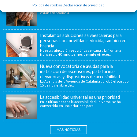
La importancia de la accesibilidad
Política de cookies
Declaración de privacidad
¿Sabías que un 80% de las viviendas de nuestro país no
están adaptadas a...
Instalamos soluciones salvaescaleras para
personas con movilidad reducida, también en
Francia
Nuestra ubicación geográfica cercana a la frontera
francesa, a 40 minutos, nos permite ofrecer...
Nueva convocatoria de ayudas para la
instalación de ascensores, plataformas
elevadoras y dispositivos de accesibilidad
La Agencia de la Vivienda de Cataluña aprobó el pasado
15 de noviembre de...
La accesibilidad universal es una prioridad
En la última década la accesibilidad universal se ha
convertido en una prioridad para...
MAS NOTICIAS