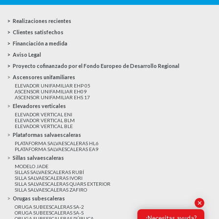
Realizaciones recientes
Clientes satisfechos
Financiación a medida
Aviso Legal
Proyecto cofinanzado por el Fondo Europeo de Desarrollo Regional
Ascensores unifamiliares
ELEVADOR UNIFAMILIAR EHP 05
ASCENSOR UNIFAMILIAR EH09
ASCENSOR UNIFAMILIAR EHS 17
Elevadores verticales
ELEVADOR VERTICAL ENI
ELEVADOR VERTICAL BLM
ELEVADOR VERTICAL BLE
Plataformas salvaescaleras
PLATAFORMA SALVAESCALERAS HL6
PLATAFORMA SALVAESCALERAS EA9
Sillas salvaescaleras
MODELO JADE
SILLAS SALVAESCALERAS RUBÍ
SILLA SALVAESCALERAS IVORI
SILLA SALVAESCALERAS QUARS EXTERIOR
SILLA SALVAESCALERAS ZAFIRO
Orugas subescaleras
✕
ORUGA SUBEESCALERAS SA-2
ORUGA SUBEESCALERAS SA-S
¿Necesitas ayuda?
ORUGA SUBEESCALERAS PÚBLICA