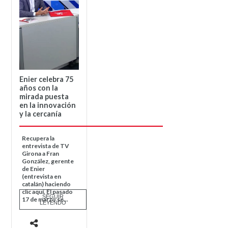
Enier celebra 75
años con la
mirada puesta
en la innovación
y la cercanía
Recupera la
entrevista de TV
Girona a Fran
González, gerente
de Enier
(entrevista en
catalán) haciendo
clic aquí. El pasado
SEGUIR
17 de marzo se...
LEYENDO