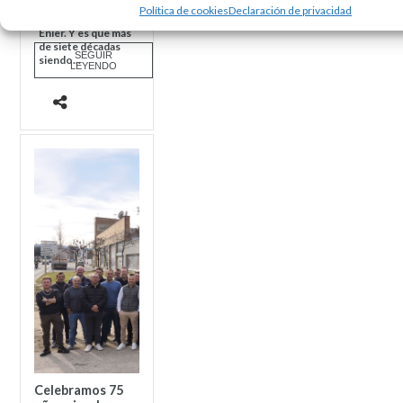
la fiesta del 75º
Política de cookies
Declaración de privacidad
aniversario de
Enier. Y es que más
de siete décadas
SEGUIR
siendo...
LEYENDO
Celebramos 75