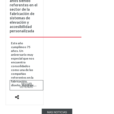
años siendo
referentes en el
sector de la
fabricación de
sistemas de
elevación y
accesibilidad
personalizada
Este año
cumplimos 75
años. Un
aniversario muy
especial que nos
encuentra
consolidados
como una de las
compañías
referentes en la
fabricación,
SEGUIR
diseño, montaje,...
LEYENDO
MAS NOTICIAS