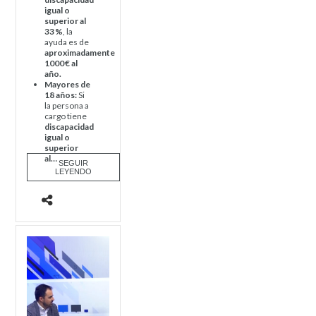
igual o
superior al
33
%
, la
ayuda es de
aproximadamente
1000 € al
año.
Mayores de
18 años:
Si
la persona a
cargo tiene
discapacidad
igual o
superior
al…
SEGUIR
LEYENDO