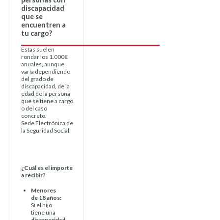
discapacidad
que se
encuentren a
tu cargo?
Estas suelen
rondar los 1.000€
anuales, aunque
varía dependiendo
del grado de
discapacidad, de la
edad de la persona
que se tiene a cargo
o del caso
concreto.
Sede Electrónica de
la Seguridad Social:
https://sede.seg-
social.gob.es/wps/portal/sede/sede/Inicio
¿Cuál es el importe
a recibir?
Menores
de 18 años:
Si el hijo
tiene una
discapacidad