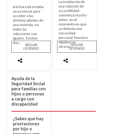
La instalación de
una solución de
A la hora de instalar
accesibilidad
un ascensor para
comienza mucho
acceder a las
antes: en el
distintas plantas de
momento en que
una vivienda, no
se detecta una
todas las
necesidad
soluciones son
personal. Nuestro
iguales. Existen
objetivo es
dos...
SEGUIR
SEGUIR
ofrecer...
LEYENDO
LEYENDO
Ayuda de la
Seguridad Social
para familias con
hijos o personas
a cargo con
discapacidad
¿Sabes que hay
prestaciones
por hijo o
personas con