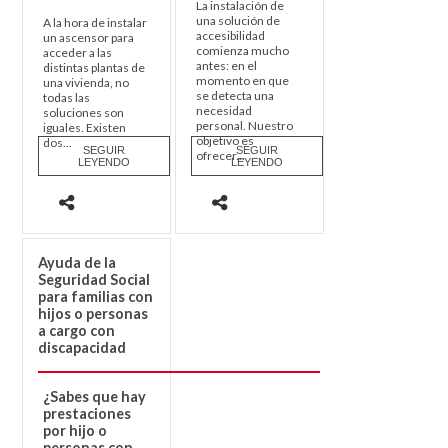
La instalación de
una solución de
A la hora de instalar
accesibilidad
un ascensor para
comienza mucho
acceder a las
antes: en el
distintas plantas de
momento en que
una vivienda, no
se detecta una
todas las
necesidad
soluciones son
personal. Nuestro
iguales. Existen
objetivo es
dos...
SEGUIR
SEGUIR
ofrecer...
LEYENDO
LEYENDO
Ayuda de la
Seguridad Social
para familias con
hijos o personas
a cargo con
discapacidad
¿Sabes que hay
prestaciones
por hijo o
personas con