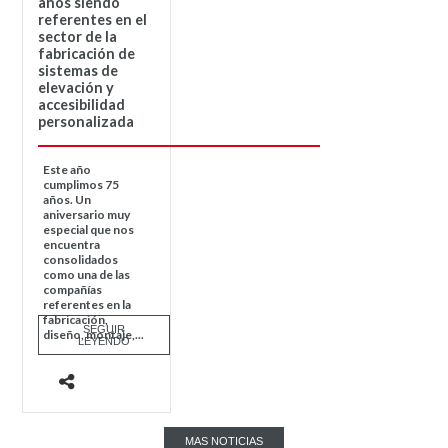
años siendo
referentes en el
sector de la
fabricación de
sistemas de
elevación y
accesibilidad
personalizada
Este año
cumplimos 75
años. Un
aniversario muy
especial que nos
encuentra
consolidados
como una de las
compañías
referentes en la
fabricación,
SEGUIR
diseño, montaje,...
LEYENDO
MAS NOTICIAS