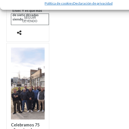
la fiesta del 75º
Política de cookies
Declaración de privacidad
aniversario de
Enier. Y es que más
de siete décadas
SEGUIR
siendo...
LEYENDO
Celebramos 75