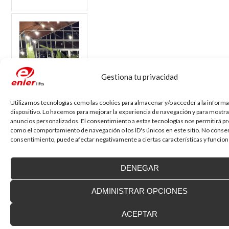
Gestiona tu privacidad
Utilizamos tecnologías como las cookies para almacenar y/o acceder a la informa
dispositivo. Lo hacemos para mejorar la experiencia de navegación y para mostra
anuncios personalizados. El consentimiento a estas tecnologías nos permitirá p
como el comportamiento de navegación o los ID's únicos en este sitio. No consent
consentimiento, puede afectar negativamente a ciertas características y funcion
Ya hemos
celebrado los 75
DENEGAR
años de historia
de Enier
ADMINISTRAR OPCIONES
El pasado viernes,
ACEPTAR
6 de marzo de
2026, celebramos