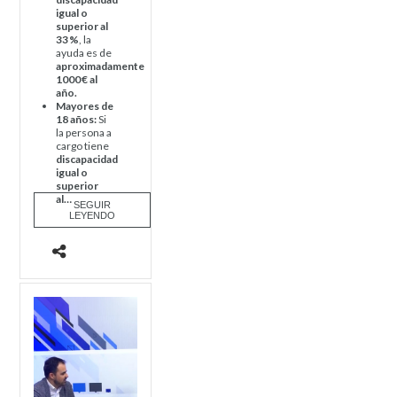
igual o
superior al
33
%
, la
ayuda es de
aproximadamente
1000 € al
año.
Mayores de
18 años:
Si
la persona a
cargo tiene
discapacidad
igual o
superior
al…
SEGUIR
LEYENDO