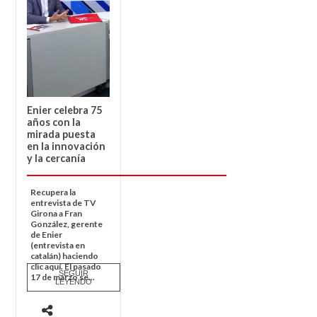
Enier celebra 75
años con la
mirada puesta
en la innovación
y la cercanía
Recupera la
entrevista de TV
Girona a Fran
González, gerente
de Enier
(entrevista en
catalán) haciendo
clic aquí. El pasado
SEGUIR
17 de marzo se...
LEYENDO