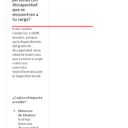
discapacidad
que se
encuentren a
tu cargo?
Estas suelen
rondar los 1.000€
anuales, aunque
varía dependiendo
del grado de
discapacidad, de la
edad de la persona
que se tiene a cargo
o del caso
concreto.
Sede Electrónica de
la Seguridad Social:
https://sede.seg-
social.gob.es/wps/portal/sede/sede/Inicio
¿Cuál es el importe
a recibir?
Menores
de 18 años:
Si el hijo
tiene una
discapacidad