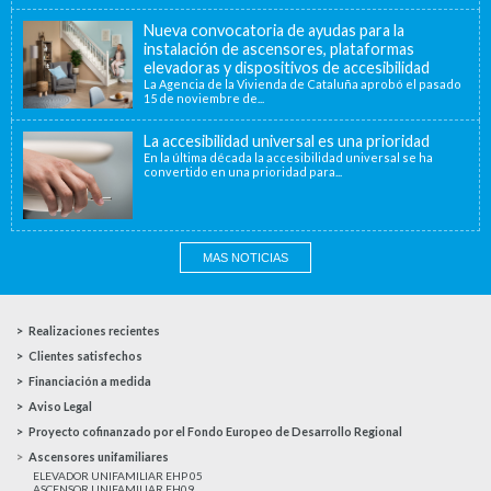
Nueva convocatoria de ayudas para la
instalación de ascensores, plataformas
elevadoras y dispositivos de accesibilidad
La Agencia de la Vivienda de Cataluña aprobó el pasado
15 de noviembre de...
La accesibilidad universal es una prioridad
En la última década la accesibilidad universal se ha
convertido en una prioridad para...
MAS NOTICIAS
Realizaciones recientes
Clientes satisfechos
Financiación a medida
Aviso Legal
Proyecto cofinanzado por el Fondo Europeo de Desarrollo Regional
Ascensores unifamiliares
ELEVADOR UNIFAMILIAR EHP 05
ASCENSOR UNIFAMILIAR EH09