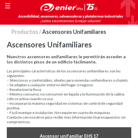
☰
Accesibilidad, ascensores, salvaescaleras y plataformas industriales
¡Juntos encontraremos la mejor solución!
Productos
/
Ascensores Unifamiliares
Ascensores Unifamiliares
Nuestros ascensores unifamiliares le permitirán acceder a
los distintos pisos de un edificio fácilmente.
Las principales características de los ascensores unifamiliares son las
siguientes:
– Silenciosos y confortables, ideales para viviendas unifamiliares o chalets.
– Se adaptan a cualquier entorno del hogar o negocio.
– Revalorizan la finca.
– Mínimo consumo: no consumen en bajada y la iluminación de la cabina
sólo se activa cuando se usa.
– Incorporan la máxima seguridad en sistemas de control de seguridad
positiva.
– Fácil montaje e instalación. No requieren cuarto de máquinas.
Contacte con nosotros para recibir más información i/o presupuestos sin
compromisos.
Ascensor unifamiliar EHS 17