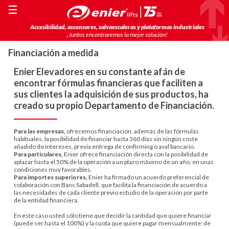
☰
Accesibilidad, ascensores, salvaescaleras y plataformas industriales
¡Juntos encontraremos la mejor solución!
Financiación a medida
Enier Elevadores en su constante afán de
encontrar fórmulas financieras que faciliten a
sus clientes la adquisición de sus productos, ha
creado su propio Departamento de Financiación.
Para las empresas,
ofrecemos financiación, además de las fórmulas
habituales, la posibilidad de financiar hasta 360 días sin ningún coste
añadido de intereses, previa entrega de confirming o aval bancario.
Para particulares,
Enier ofrece financiación directa con la posibilidad de
aplazar hasta el 50% de la operación a un plazo máximo de un año, en unas
condiciones muy favorables.
Para importes superiores,
Enier ha firmado un acuerdo preferencial de
colaboración con Banc Sabadell, que facilita la financiación de acuerdo a
las necesidades de cada cliente previo estudio de la operación por parte
de la entidad financiera.
En este caso usted sólo tiene que decidir la cantidad que quiere financiar
(puede ser hasta el 100%) y la cuota que quiere pagar mensualmente; de