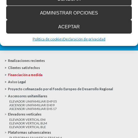
La accesibilidad universal es una prioridad
En la última década la accesibilidad universal se ha
ADMINISTRAR OPCIONES
convertido en una prioridad para...
ACEPTAR
Política de cookies
Declaración de privacidad
MAS NOTICIAS
Realizaciones recientes
Clientes satisfechos
Financiación a medida
Aviso Legal
Proyecto cofinanzado por el Fondo Europeo de Desarrollo Regional
Ascensores unifamiliares
ELEVADOR UNIFAMILIAR EHP 05
ASCENSOR UNIFAMILIAR EH09
ASCENSOR UNIFAMILIAR EHS 17
Elevadores verticales
ELEVADOR VERTICAL ENI
ELEVADOR VERTICAL BLM
ELEVADOR VERTICAL BLE
Plataformas salvaescaleras
PLATAFORMA SALVAESCALERAS HL6