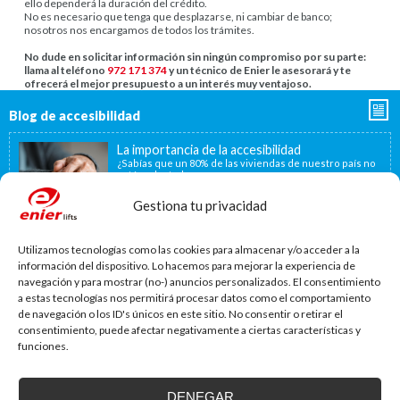
ello dependerá la duración del crédito.
No es necesario que tenga que desplazarse, ni cambiar de banco;
nosotros nos encargamos de todos los trámites.
No dude en solicitar información sin ningún compromiso por su parte:
llama al teléfono
972 171 374
y un técnico de Enier le asesorará y te
ofrecerá el mejor presupuesto a un interés muy ventajoso.
Blog de accesibilidad
La importancia de la accesibilidad
¿Sabías que un 80% de las viviendas de nuestro país no
están adaptadas a...
Gestiona tu privacidad
Instalamos soluciones salvaescaleras para
Utilizamos tecnologías como las cookies para almacenar y/o acceder a la
personas con movilidad reducida, también en
información del dispositivo. Lo hacemos para mejorar la experiencia de
Francia
navegación y para mostrar (no-) anuncios personalizados. El consentimiento
Nuestra ubicación geográfica cercana a la frontera
francesa, a 40 minutos, nos permite ofrecer...
a estas tecnologías nos permitirá procesar datos como el comportamiento
de navegación o los ID's únicos en este sitio. No consentir o retirar el
Nueva convocatoria de ayudas para la
consentimiento, puede afectar negativamente a ciertas características y
instalación de ascensores, plataformas
funciones.
elevadoras y dispositivos de accesibilidad
La Agencia de la Vivienda de Cataluña aprobó el pasado
15 de noviembre de...
DENEGAR