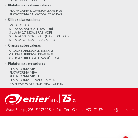
Plataformas salvaescaleras
PLATAFORMA SALVAESCALERAS HL6
PLATAFORMA SALVAESCALERAS EA9
Sillas salvaescaleras
MODELO JADE
SILLAS SALVAESCALERAS RUBÍ
SILLA SALVAESCALERAS IVORI
SILLA SALVAESCALERAS QUARS EXTERIOR
SILLA SALVAESCALERAS ZAFIRO
Orugas subescaleras
ORUGA SUBEESCALERAS SA-2
ORUGA SUBEESCALERAS SA-S
ORUGA SUBEESCALERAS PÚBLICA
Plataformas elevadoras
PLATAFORMA MPHD
PLATAFORMA MPH
PLATAFORMA MPSH
PLATAFORMA ELEVADORA MPS
MONTACARGAS / MONTAPLATOS P-80
Avda. França, 205 - E-17840 Sarrià de Ter - Girona -
972 171 374
-
enier@enier.com