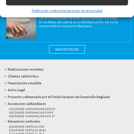
La Agencia de la Vivienda de Cataluña aprobó el pasado
15 de noviembre de...
Política de cookies
Declaración de privacidad
La accesibilidad universal es una prioridad
En la última década la accesibilidad universal se ha
convertido en una prioridad para...
MAS NOTICIAS
Realizaciones recientes
Clientes satisfechos
Financiación a medida
Aviso Legal
Proyecto cofinanzado por el Fondo Europeo de Desarrollo Regional
Ascensores unifamiliares
ELEVADOR UNIFAMILIAR EHP 05
ASCENSOR UNIFAMILIAR EH09
ASCENSOR UNIFAMILIAR EHS 17
Elevadores verticales
ELEVADOR VERTICAL ENI
ELEVADOR VERTICAL BLM
ELEVADOR VERTICAL BLE