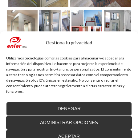
Gestiona tu privacidad
Blog de accesibilidad
Utilizamos tecnologías como las cookies para almacenar y/o acceder a la
La importancia de la accesibilidad
información del dispositivo. Lo hacemos para mejorar la experiencia de
¿Sabías que un 80% de las viviendas de nuestro país no
navegación y para mostrar (no-) anuncios personalizados. El consentimiento
están adaptadas a...
a estas tecnologías nos permitirá procesar datos como el comportamiento
de navegación o los ID's únicos en este sitio. No consentir o retirar el
consentimiento, puede afectar negativamente a ciertas características y
funciones.
Instalamos soluciones salvaescaleras para
personas con movilidad reducida, también en
Francia
DENEGAR
Nuestra ubicación geográfica cercana a la frontera
francesa, a 40 minutos, nos permite ofrecer...
ADMINISTRAR OPCIONES
Nueva convocatoria de ayudas para la
instalación de ascensores, plataformas
elevadoras y dispositivos de accesibilidad
ACEPTAR