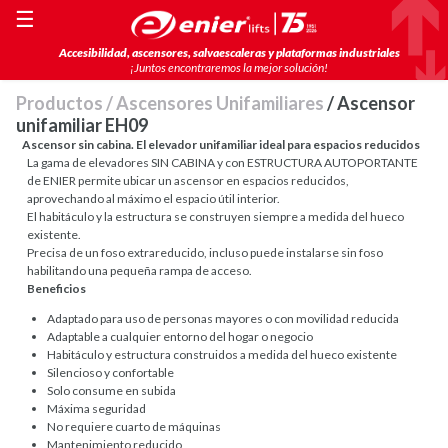
☰
Accesibilidad, ascensores, salvaescaleras y plataformas industriales
¡Juntos encontraremos la mejor solución!
Productos
/
Ascensores Unifamiliares
/ Ascensor
unifamiliar EH09
Ascensor sin cabina. El elevador unifamiliar ideal para espacios reducidos
La gama de elevadores SIN CABINA y con ESTRUCTURA AUTOPORTANTE
de ENIER permite ubicar un ascensor en espacios reducidos,
aprovechando al máximo el espacio útil interior.
El habitáculo y la estructura se construyen siempre a medida del hueco
existente.
Precisa de un foso extrareducido, incluso puede instalarse sin foso
habilitando una pequeña rampa de acceso.
Beneficios
Adaptado para uso de personas mayores o con movilidad reducida
Adaptable a cualquier entorno del hogar o negocio
Habitáculo y estructura construidos a medida del hueco existente
Silencioso y confortable
Solo consume en subida
Máxima seguridad
No requiere cuarto de máquinas
Mantenimiento reducido