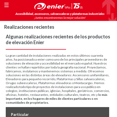
☰
Accesibilidad, ascensores, salvaescaleras y plataformas industriales
¡Juntos encontraremos la mejor solución!
Realizaciones recientes
Algunas realizaciones recientes de los productos
de elevación Enier
La gran cantidad de instalaciones realizadas en estos últimos cuarenta
años, ha posicionado a enier como uno de los principales proveedores de
soluciones de elevación y accesibilidad en el mercado español. Nuestros
clientes se hallan repartidos por toda la geografía nacional. Proyectamos,
fabricamos, instalamos y mantenemos sistemas a medida. Ofrecemos
soluciones en las distintas áreas de elevadores: Ascensores unifamiliares,
Elevadores para pequeño recorrido, Plataformas y Sillas salvaescaleras,
Orugas subeescaleras, Plataformas elevadoras o Montacargas. Hemos
realizado todo tipo de proyectos de instalaciones para uso público en
colegios, instituciones públicas, iglesias, hospitales, geriátricos, comercios,
oficinas, hoteles, restaurantes, entidades culturales, teatros, etc y
lo más
importante, en los hogares de miles de clientes particulares o en
comunidades de propietarios.
Particular