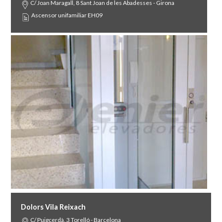
C/ Joan Maragall, 8 Sant Joan de les Abadesses - Girona
Ascensor unifamiliar EH09
Dolors Vila Reixach
C/ Puigcerdà, 3 Torelló - Barcelona