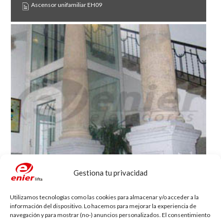
Ascensor unifamiliar EH09
Gestiona tu privacidad
Particular
Utilizamos tecnologías como las cookies para almacenar y/o acceder a la
información del dispositivo. Lo hacemos para mejorar la experiencia de
Bata - GUINEA ECUATORIAL
navegación y para mostrar (no-) anuncios personalizados. El consentimiento
Elevador unifamiliar EHP 05