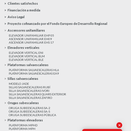
Clientes satisfechos
Financiación a medida
Aviso Legal
Proyecto cofinanzado por el Fondo Europeo de Desarrollo Regional
Ascensores unifamiliares
ELEVADOR UNIFAMILIAR EHP 05
ASCENSOR UNIFAMILIAR EH09
ASCENSOR UNIFAMILIAR EHS 17
Elevadores verticales
ELEVADOR VERTICAL ENI
ELEVADOR VERTICAL BLM
ELEVADOR VERTICAL BLE
Plataformas salvaescaleras
PLATAFORMA SALVAESCALERAS HL6
PLATAFORMA SALVAESCALERAS EA9
Sillas salvaescaleras
MODELO JADE
SILLAS SALVAESCALERAS RUBÍ
SILLA SALVAESCALERAS IVORI
SILLA SALVAESCALERAS QUARS EXTERIOR
SILLA SALVAESCALERAS ZAFIRO
Orugas subescaleras
ORUGA SUBEESCALERAS SA-2
ORUGA SUBEESCALERAS SA-S
ORUGA SUBEESCALERAS PÚBLICA
Plataformas elevadoras
✕
PLATAFORMA MPHD
PLATAFORMA MPH