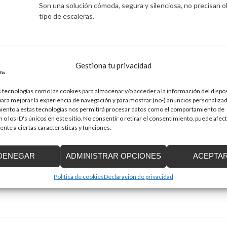
Son una solución cómoda, segura y silenciosa, no precisan 
tipo de escaleras.
á publicada.
Los campos obligatorios están marcados con
*
Gestiona tu privacidad
 tecnologías como las cookies para almacenar y/o acceder a la información del dispos
ra mejorar la experiencia de navegación y para mostrar (no-) anuncios personalizad
iento a estas tecnologías nos permitirá procesar datos como el comportamiento de
 o los ID's únicos en este sitio. No consentir o retirar el consentimiento, puede afec
nte a ciertas características y funciones.
DENEGAR
ADMINISTRAR OPCIONES
ACEPTA
Correo electrónico
*
Política de cookies
Declaración de privacidad