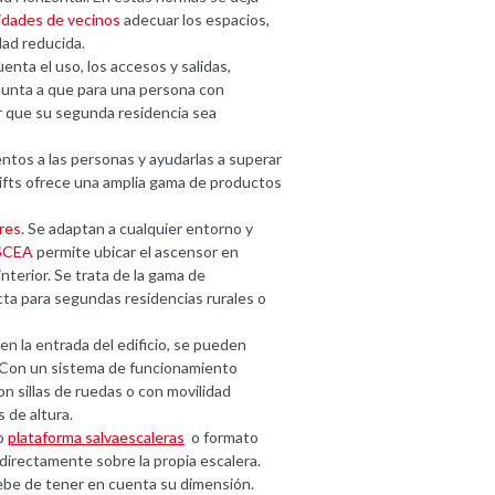
dades de vecinos
adecuar los espacios,
dad reducida.
nta el uso, los accesos y salidas,
punta a que para una persona con
r que su segunda residencia sea
mientos a las personas y ayudarlas a superar
 Lifts ofrece una amplia gama de productos
res
. Se adaptan a cualquier entorno y
SCEA
permite ubicar el ascensor en
nterior. Se trata de la gama de
cta para segundas residencias rurales o
n la entrada del edificio, se pueden
 Con un sistema de funcionamiento
on sillas de ruedas o con movilidad
 de altura.
to
plataforma salvaescaleras
o formato
 directamente sobre la propia escalera.
ebe de tener en cuenta su dimensión.