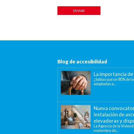
Blog de accesibilidad
La importancia de 
¿Sabías que un 80% de la
adaptadas a...
Nueva convocatori
instalación de as
elevadoras y dispo
La Agencia de la Viviend
noviembre de...