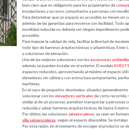
bien claro que es obligatorio para los propietarios de
comuni
instalaciones y accesos comunitarios a personas con movili
Para determinar que un espacio es accesible se tienen en cue
además de las garantías para moverse con facilidad. Todo a
movilidad reducida no debería ser ningún impedimento pedi
accesible.
Para mejorar la calidad de vida, facilitar la libertad de movi
todo tipo de barreras arquitectónicas y urbanísticas, Enier
y soluciones de elevación.
Una de las mejores soluciones son los
ascensores unifamilia
además se pueden instalar en el exterior. El modelo
EHS17 
espacios reducidos, aprovechando al máximo el espacio útil i
elevadores sin cabina y con estructura autoportante, perfe
marítimas.
En el caso de pequeños desniveles, situados generalmente e
solucionar con los
elevadores verticales
de corto recorrido.
similar al de un ascensor, permiten transportar a personas c
reducida y salvar berreras arquitectónicas de hasta 3 metros
Por último, las soluciones
salvaescaleras
, ya sean en forma
silla salvaescaleras
, según el espacio disponible. Se instalan
Por esta razón, en el momento de escoger el producto se d