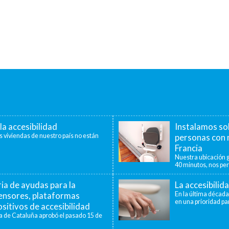
la accesibilidad
Instalamos so
s viviendas de nuestro país no están
personas con 
Francia
Nuestra ubicación g
40 minutos, nos per
a de ayudas para la
La accesibilid
censores, plataformas
En la última década
en una prioridad par
sitivos de accesibilidad
a de Cataluña aprobó el pasado 15 de