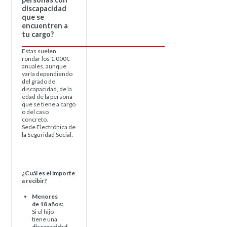
discapacidad
que se
encuentren a
tu cargo?
Estas suelen
rondar los 1.000€
anuales, aunque
varía dependiendo
del grado de
discapacidad, de la
edad de la persona
que se tiene a cargo
o del caso
concreto.
Sede Electrónica de
la Seguridad Social:
https://sede.seg-
social.gob.es/wps/portal/sede/sede/Inicio
¿Cuál es el importe
a recibir?
Menores
de 18 años:
Si el hijo
tiene una
discapacidad