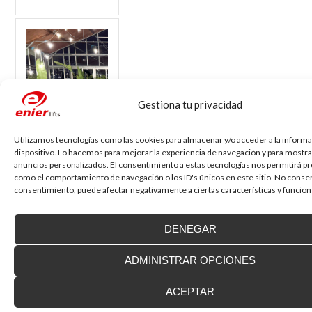
Gestiona tu privacidad
Utilizamos tecnologías como las cookies para almacenar y/o acceder a la informa
dispositivo. Lo hacemos para mejorar la experiencia de navegación y para mostra
anuncios personalizados. El consentimiento a estas tecnologías nos permitirá p
como el comportamiento de navegación o los ID's únicos en este sitio. No consent
consentimiento, puede afectar negativamente a ciertas características y funcion
Ya hemos
celebrado los 75
DENEGAR
años de historia
de Enier
ADMINISTRAR OPCIONES
El pasado viernes,
ACEPTAR
6 de marzo de
2026, celebramos