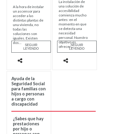
La instalación de
una solución de
A la hora de instalar
accesibilidad
un ascensor para
comienza mucho
acceder a las
antes: en el
distintas plantas de
momento en que
una vivienda, no
se detecta una
todas las
necesidad
soluciones son
personal. Nuestro
iguales. Existen
objetivo es
dos...
SEGUIR
SEGUIR
ofrecer...
LEYENDO
LEYENDO
Ayuda de la
Seguridad Social
para familias con
hijos o personas
a cargo con
discapacidad
¿Sabes que hay
prestaciones
por hijo o
personas con