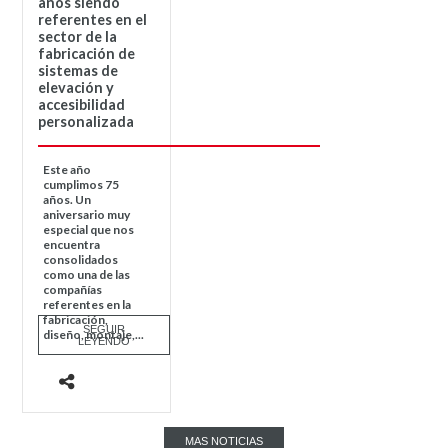
años siendo
referentes en el
sector de la
fabricación de
sistemas de
elevación y
accesibilidad
personalizada
Este año
cumplimos 75
años. Un
aniversario muy
especial que nos
encuentra
consolidados
como una de las
compañías
referentes en la
fabricación,
SEGUIR
diseño, montaje,...
LEYENDO
MAS NOTICIAS