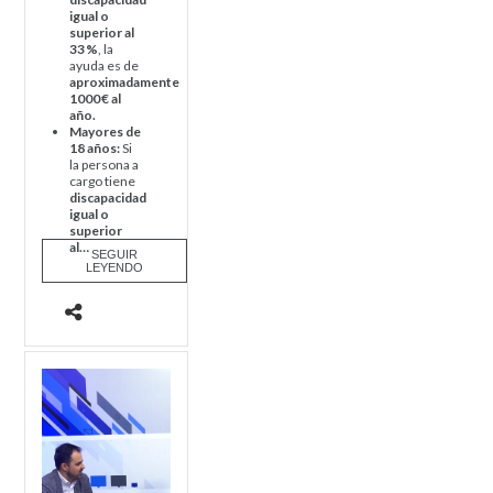
igual o
superior al
33
%
, la
ayuda es de
aproximadamente
1000 € al
año.
Mayores de
18 años:
Si
la persona a
cargo tiene
discapacidad
igual o
superior
al…
SEGUIR
LEYENDO