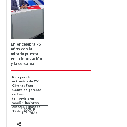
Enier celebra 75
años con la
mirada puesta
en la innovación
y la cercanía
Recupera la
entrevista de TV
Girona a Fran
González, gerente
de Enier
(entrevista en
catalán) haciendo
clic aquí. El pasado
SEGUIR
17 de marzo se...
LEYENDO