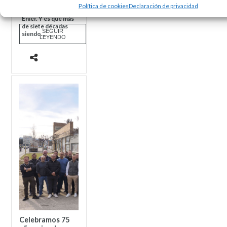
la fiesta del 75º
Política de cookies
Declaración de privacidad
aniversario de
Enier. Y es que más
de siete décadas
SEGUIR
siendo...
LEYENDO
Celebramos 75