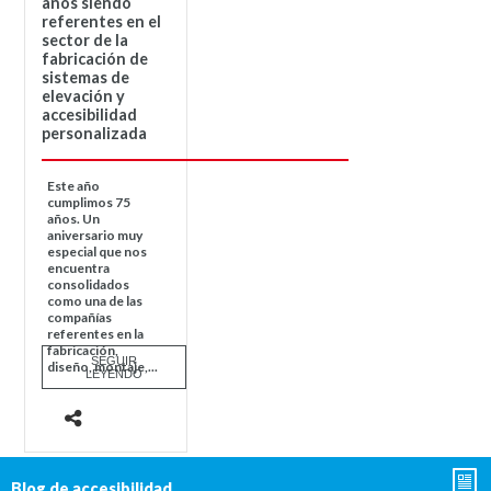
años siendo
referentes en el
sector de la
fabricación de
sistemas de
elevación y
accesibilidad
personalizada
Este año
cumplimos 75
años. Un
aniversario muy
especial que nos
encuentra
consolidados
como una de las
compañías
referentes en la
fabricación,
SEGUIR
diseño, montaje,...
LEYENDO
Blog de accesibilidad