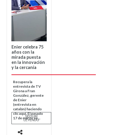
Enier celebra 75
años con la
mirada puesta
en la innovación
y la cercanía
Recupera la
entrevista de TV
Girona a Fran
González, gerente
de Enier
(entrevista en
catalán) haciendo
clic aquí. El pasado
SEGUIR
17 de marzo se...
LEYENDO