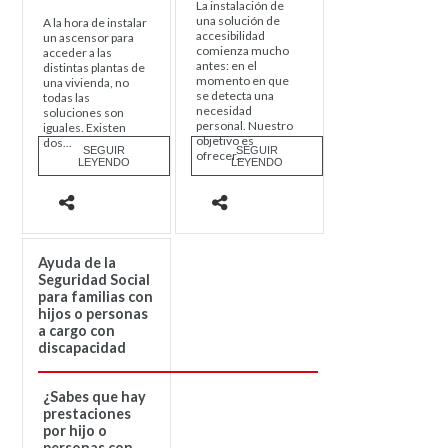
La instalación de
una solución de
A la hora de instalar
accesibilidad
un ascensor para
comienza mucho
acceder a las
antes: en el
distintas plantas de
momento en que
una vivienda, no
se detecta una
todas las
necesidad
soluciones son
personal. Nuestro
iguales. Existen
objetivo es
dos...
SEGUIR
SEGUIR
ofrecer...
LEYENDO
LEYENDO
Ayuda de la
Seguridad Social
para familias con
hijos o personas
a cargo con
discapacidad
¿Sabes que hay
prestaciones
por hijo o
personas con