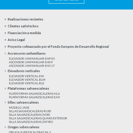
Realizaciones recientes
Clientes satisfechos
Financiación a medida
Aviso Legal
Proyecto cofinanzado por el Fondo Europeo de Desarrollo Regional
Ascensores unifamiliares
ELEVADOR UNIFAMILIAR EHP 05
ASCENSOR UNIFAMILIAR EH09
ASCENSOR UNIFAMILIAR EHS 17
Elevadores verticales
ELEVADOR VERTICAL ENI
ELEVADOR VERTICAL BLM
ELEVADOR VERTICAL BLE
Plataformas salvaescaleras
PLATAFORMA SALVAESCALERAS HL6
PLATAFORMA SALVAESCALERAS EA9
Sillas salvaescaleras
MODELO JADE
SILLAS SALVAESCALERAS RUBÍ
SILLA SALVAESCALERAS IVORI
SILLA SALVAESCALERAS QUARS EXTERIOR
SILLA SALVAESCALERAS ZAFIRO
Orugas subescaleras
ORUGA SUBEESCALERAS SA-2