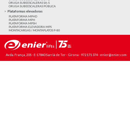
ORUGA SUBEESCALERAS SA-S
ORUGA SUBEESCALERAS PÚBLICA
Plataformas elevadoras
PLATAFORMA MPHD
PLATAFORMA MPH
PLATAFORMA MPSH
PLATAFORMA ELEVADORA MPS
MONTACARGAS / MONTAPLATOS P-80
Avda. França, 205 - E-17840 Sarrià de Ter - Girona -
972 171 374
-
enier@enier.com