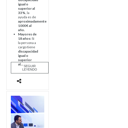
igual o
superior al
33
%
, la
ayuda es de
aproximadamente
1000 € al
año.
Mayores de
18 años:
Si
la persona a
cargo tiene
discapacidad
igual o
superior
al…
SEGUIR
LEYENDO