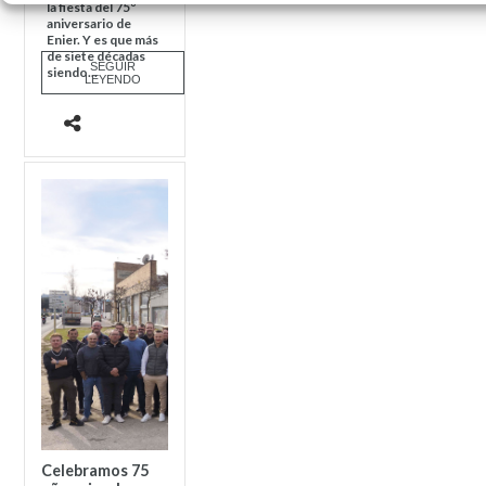
la fiesta del 75º
aniversario de
Enier. Y es que más
de siete décadas
SEGUIR
siendo...
LEYENDO
Celebramos 75