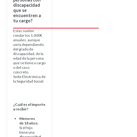
discapacidad
que se
encuentren a
tu cargo?
Estas suelen
rondar los 1.000€
anuales, aunque
varía dependiendo
del grado de
discapacidad, de la
edad de la persona
que se tiene a cargo
o del caso
concreto.
Sede Electrónica de
la Seguridad Social:
https://sede.seg-
social.gob.es/wps/portal/sede/sede/Inicio
¿Cuál es el importe
a recibir?
Menores
de 18 años:
Si el hijo
tiene una
discapacidad