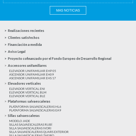
MAS NOTICIAS
Realizaciones recientes
Clientes satisfechos
Financiación a medida
Aviso Legal
Proyecto cofinanzado por el Fondo Europeo de Desarrollo Regional
Ascensores unifamiliares
ELEVADOR UNIFAMILIAR EHP 05
ASCENSOR UNIFAMILIAR EH09
ASCENSOR UNIFAMILIAR EHS 17
Elevadores verticales
ELEVADOR VERTICAL ENI
ELEVADOR VERTICAL BLM
ELEVADOR VERTICAL BLE
Plataformas salvaescaleras
PLATAFORMA SALVAESCALERAS HL6
PLATAFORMA SALVAESCALERAS EA9
Sillas salvaescaleras
MODELO JADE
SILLAS SALVAESCALERAS RUBÍ
SILLA SALVAESCALERAS IVORI
SILLA SALVAESCALERAS QUARS EXTERIOR
SILLA SALVAESCALERAS ZAFIRO