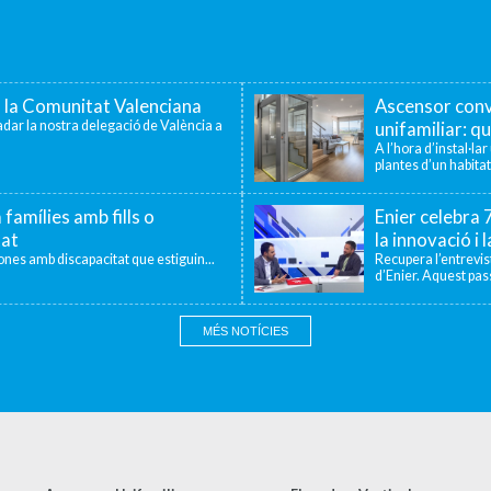
a la Comunitat Valenciana
Ascensor conv
dar la nostra delegació de València a
unifamiliar: qu
A l’hora d’instal·la
plantes d’un habitat
 famílies amb fills o
Enier celebra
tat
la innovació i 
sones amb discapacitat que estiguin...
Recupera l’entrevi
d’Enier. Aquest pass
MÉS NOTÍCIES