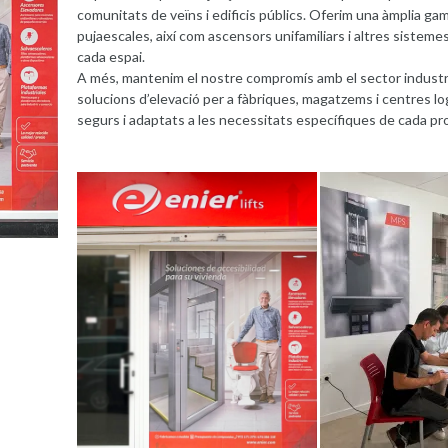
comunitats de veïns i edificis públics. Oferim una àmplia ga
pujaescales, així com ascensors unifamiliars i altres sisteme
cada espai.
A més, mantenim el nostre compromís amb el sector industr
solucions d’elevació per a fàbriques, magatzems i centres lo
segurs i adaptats a les necessitats específiques de cada pr