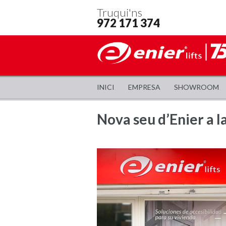
Truqui'ns
972 171 374
INICI
EMPRESA
SHOWROOM
Nova seu d’Enier a 