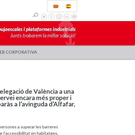
pujaescales i plataformes industrials
Junts trobarem la millor solució!
EB CORPORATIVA
elegació de València a una
servei encara més proper i
baràs a l’avinguda d’Alfafar,
persones a superar les barreres
 l’accessibilitat en habitatges,