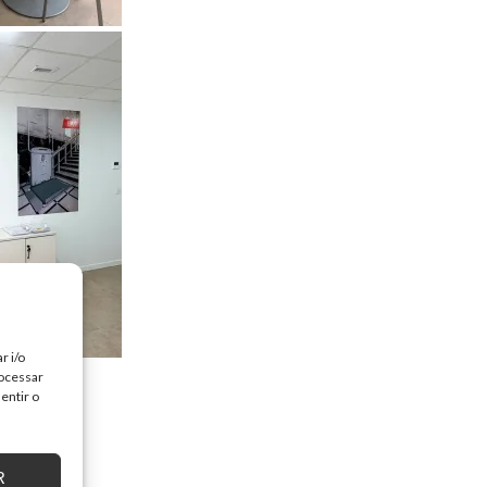
r i/o
rocessar
entir o
R