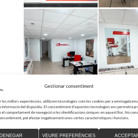
Gestionar consentiment
ir les millors experiències, utilitzem tecnologies com les cookies per a emmagatzema
la informació del dispositiu. El consentiment d'aquestes tecnologies ens permetrà p
el comportament de navegació o les identificacions úniques en aquest lloc. No cons
 consentiment, pot afectar negativament unes certes característiques i funcions.
camps necessaris estan marcats amb
*
DENEGAR
VEURE PREFERÈNCIES
ACCEPTA