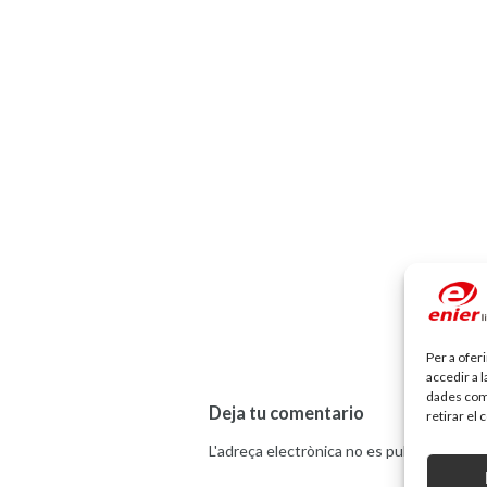
Per a ofer
accedir a 
dades com 
Deja tu comentario
retirar el
L'adreça electrònica no es publicarà.
Els 