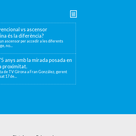
encional vs ascensor
ina és la diferència?
r un ascensor per accedir a les diferents
ge, no...
 75 anys amb la mirada posada en
la proximitat.
sta de TV Girona a Fran González, gerent
at 17 de...