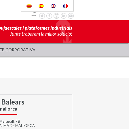
pujaescales i plataformes industrials
Junts trobarem la millor solució!
EB CORPORATIVA
s Balears
mallorca
Maragall, 7 B
PALMA DE MALLORCA