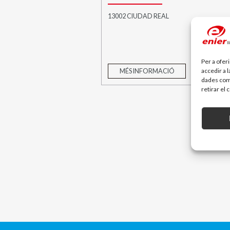
13002 CIUDAD REAL
Per a ofer
accedir a 
MÉS INFORMACIÓ
dades com 
retirar el