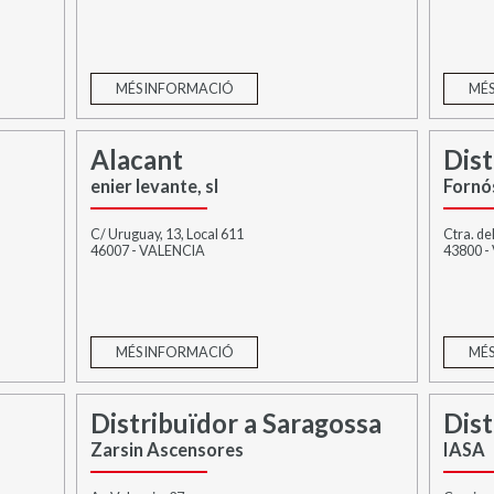
MÉS INFORMACIÓ
MÉS
Alacant
Dist
enier levante, sl
Fornó
C/ Uruguay, 13, Local 611
Ctra. del
46007 - VALENCIA
43800 -
MÉS INFORMACIÓ
MÉS
Distribuïdor a Saragossa
Dist
Zarsin Ascensores
IASA