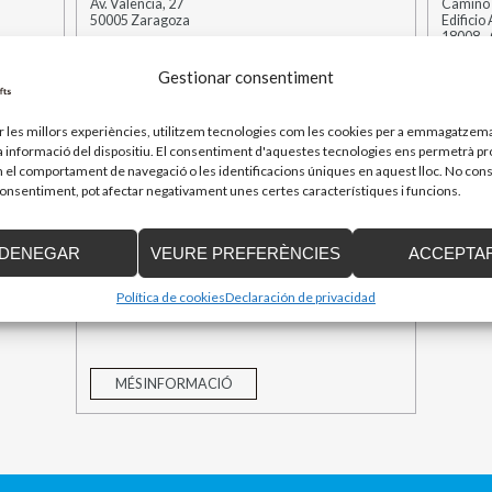
Av. Valencia, 27
Camino 
50005 Zaragoza
Edificio
18008 
Gestionar consentiment
MÉS INFORMACIÓ
MÉS
ir les millors experiències, utilitzem tecnologies com les cookies per a emmagatzema
la informació del dispositiu. El consentiment d'aquestes tecnologies ens permetrà p
el comportament de navegació o les identificacions úniques en aquest lloc. No cons
Distribuïdor a Canaries
 consentiment, pot afectar negativament unes certes característiques i funcions.
FEDES ASCENSORES, S.L.
DENEGAR
VEURE PREFERÈNCIES
ACCEPTA
Avda. del Veinticinco de Noviembre, 47
38441 - SANTA CATALINA
Política de cookies
Declaración de privacidad
Santa Cruz de Tenerife
MÉS INFORMACIÓ