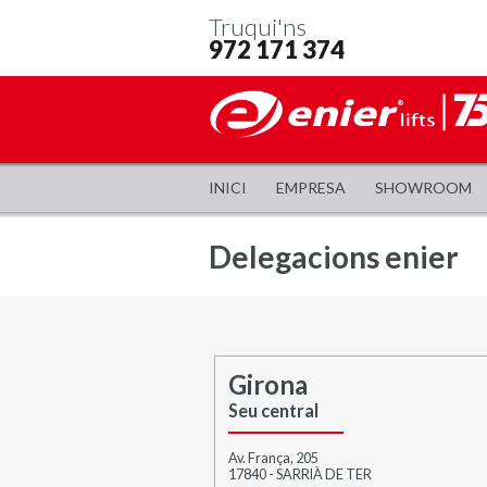
Truqui'ns
972 171 374
INICI
EMPRESA
SHOWROOM
Delegacions enier
Girona
Seu central
Av. França, 205
17840 - SARRIÀ DE TER