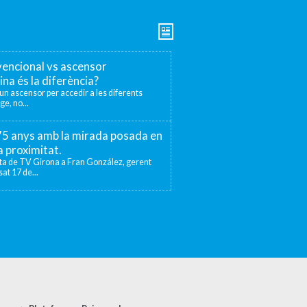
encional vs ascensor
ina és la diferència?
r un ascensor per accedir a les diferents
ge, no...
 75 anys amb la mirada posada en
la proximitat.
sta de TV Girona a Fran González, gerent
at 17 de...