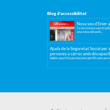
Blog d'accessibilitat
Nova seu d’Enier 
Fa uns mesos vam traslla
una nova ubicació...
Ajuda de la Seguretat Social per a
persones a càrrec amb discapaci
Sabies que hi ha prestacions per fill o per per