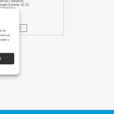
de las Conejeras
 Angel Ganivet, 10-12
- GRANADA
 INFORMACIÓ
r i/o
rocessar
entir o
R