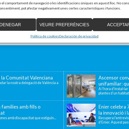
el comportament de navegació o les identificacions úniques en aquest lloc. No cons
 consentiment, pot afectar negativament unes certes característiques i funcions.
DENEGAR
VEURE PREFERÈNCIES
ACCEPTA
Política de cookies
Declaración de privacidad
a la Comunitat Valenciana
Ascensor conv
dar la nostra delegació de València a
unifamiliar: qu
A l’hora d’instal·la
plantes d’un habitat
 famílies amb fills o
Enier celebra
tat
la innovació i 
sones amb discapacitat que estiguin...
Recupera l’entrevi
d’Enier. Aquest pass