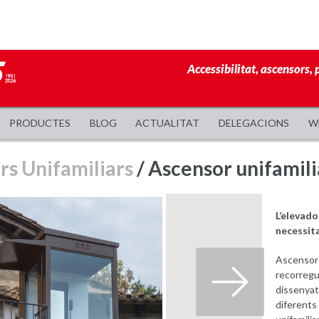
Accessibilitat, ascensors, 
PRODUCTES
BLOG
ACTUALITAT
DELEGACIONS
W
rs Unifamiliars
/ Ascensor unifamil
L’elevado
necessit
Ascensor 
recorregut
dissenyat
diferents