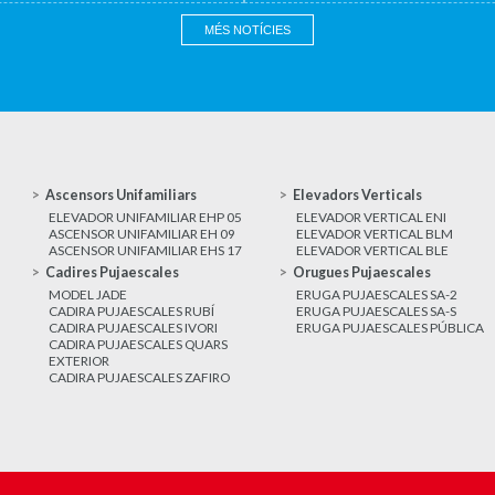
MÉS NOTÍCIES
Ascensors Unifamiliars
Elevadors Verticals
ELEVADOR UNIFAMILIAR EHP 05
ELEVADOR VERTICAL ENI
ASCENSOR UNIFAMILIAR EH 09
ELEVADOR VERTICAL BLM
ASCENSOR UNIFAMILIAR EHS 17
ELEVADOR VERTICAL BLE
Cadires Pujaescales
Orugues Pujaescales
MODEL JADE
ERUGA PUJAESCALES SA-2
CADIRA PUJAESCALES RUBÍ
ERUGA PUJAESCALES SA-S
CADIRA PUJAESCALES IVORI
ERUGA PUJAESCALES PÚBLICA
CADIRA PUJAESCALES QUARS
EXTERIOR
CADIRA PUJAESCALES ZAFIRO