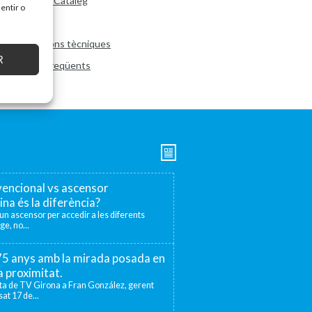
Descarregar Catàleg
entir o
Dimensions
Especificacions tècniques
R
Preguntes freqüents
encional vs ascensor
ina és la diferència?
r un ascensor per accedir a les diferents
ge, no...
 75 anys amb la mirada posada en
la proximitat.
sta de TV Girona a Fran González, gerent
at 17 de...