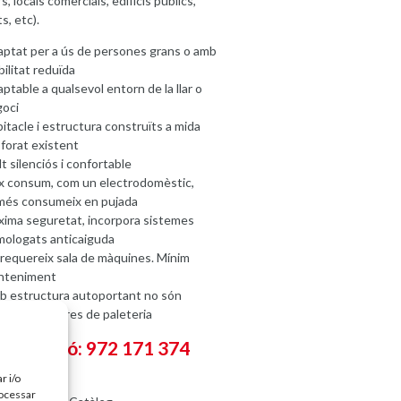
rs, locals comercials, edificis públics,
s, etc).
ptat per a ús de persones grans o amb
ilitat reduïda
ptable a qualsevol entorn de la llar o
goci
itacle i estructura construïts a mida
 forat existent
t silenciós i confortable
x consum, com un electrodomèstic,
més consumeix en pujada
ima seguretat, incorpora sistemes
ologats anticaiguda
requereix sala de màquines. Mínim
nteniment
 estructura autoportant no són
essàries obres de paleteria
formació: 972 171 374
r i/o
rocessar