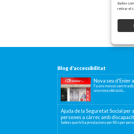
dades com 
retirar el
Blog d'accessibilitat
Nova seu d’Enier 
Fa uns mesos vam traslla
una nova ubicació...
Ajuda de la Seguretat Social per a
persones a càrrec amb discapaci
Sabies que hi ha prestacions per fill o per per