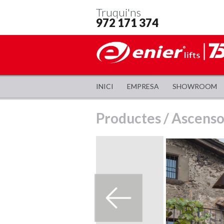
Truqui'ns
972 171 374
INICI
EMPRESA
SHOWROOM
Productes
/
Ascenso