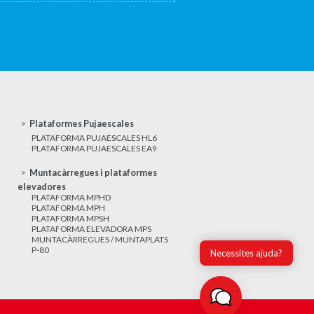
Plataformes Pujaescales
PLATAFORMA PUJAESCALES HL6
PLATAFORMA PUJAESCALES EA9
Muntacàrregues i plataformes
elevadores
PLATAFORMA MPHD
PLATAFORMA MPH
PLATAFORMA MPSH
PLATAFORMA ELEVADORA MPS
MUNTACÀRREGUES / MUNTAPLATS
P-80
Necessites ajuda?