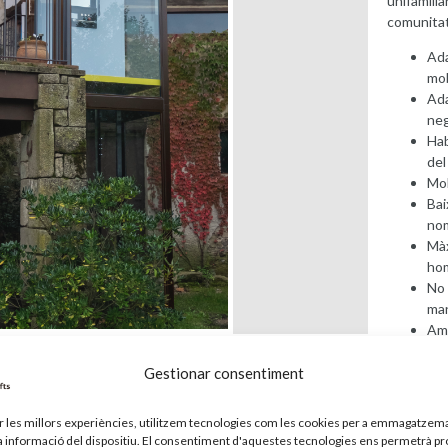
unifamilia
comunitat
Ada
mob
Ada
ne
Hab
del
Mol
Bai
no
Màx
hom
No 
ma
Amb
nec
Gestionar consentiment
Més in
ir les millors experiències, utilitzem tecnologies com les cookies per a emmagatzema
la informació del dispositiu. El consentiment d'aquestes tecnologies ens permetrà p