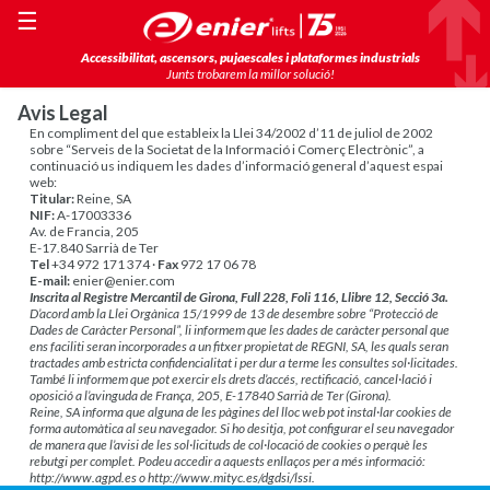
☰
Accessibilitat, ascensors, pujaescales i plataformes industrials
Junts trobarem la millor solució!
Avis Legal
En compliment del que estableix la Llei 34/2002 d’11 de juliol de 2002
sobre “Serveis de la Societat de la Informació i Comerç Electrònic”, a
continuació us indiquem les dades d’informació general d’aquest espai
web:
Titular:
Reine, SA
NIF:
A-17003336
Av. de Francia, 205
E-17.840 Sarrià de Ter
Tel
+34 972 171 374 ·
Fax
972 17 06 78
E-mail:
enier@enier.com
Inscrita al Registre Mercantil de Girona, Full 228, Foli 116, Llibre 12, Secció 3a.
D’acord amb la Llei Orgànica 15/1999 de 13 de desembre sobre “Protecció de
Dades de Caràcter Personal”, li informem que les dades de caràcter personal que
ens faciliti seran incorporades a un fitxer propietat de REGNI, SA, les quals seran
tractades amb estricta confidencialitat i per dur a terme les consultes sol·licitades.
També li informem que pot exercir els drets d’accés, rectificació, cancel·lació i
oposició a l’avinguda de França, 205, E-17840 Sarrià de Ter (Girona).
Reine, SA informa que alguna de les pàgines del lloc web pot instal·lar cookies de
forma automàtica al seu navegador. Si ho desitja, pot configurar el seu navegador
de manera que l’avisi de les sol·licituds de col·locació de cookies o perquè les
rebutgi per complet. Podeu accedir a aquests enllaços per a més informació:
http://www.agpd.es o http://www.mityc.es/dgdsi/lssi.