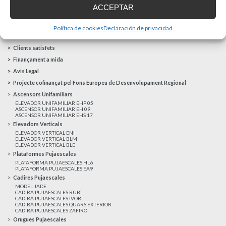
MÉS NOTÍCIES
ACCEPTAR
Política de cookies
Declaración de privacidad
Realitzacions recents
Clients satisfets
Finançament a mida
Avis Legal
Projecte cofinançat pel Fons Europeu de Desenvolupament Regional
Ascensors Unifamiliars
ELEVADOR UNIFAMILIAR EHP 05
ASCENSOR UNIFAMILIAR EH 09
ASCENSOR UNIFAMILIAR EHS 17
Elevadors Verticals
ELEVADOR VERTICAL ENI
ELEVADOR VERTICAL BLM
ELEVADOR VERTICAL BLE
Plataformes Pujaescales
PLATAFORMA PUJAESCALES HL6
PLATAFORMA PUJAESCALES EA9
Cadires Pujaescales
MODEL JADE
CADIRA PUJAESCALES RUBÍ
CADIRA PUJAESCALES IVORI
CADIRA PUJAESCALES QUARS EXTERIOR
CADIRA PUJAESCALES ZAFIRO
Orugues Pujaescales