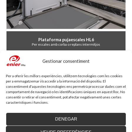
Plataforma pujaescales HL6
Per escales amb corba o replans intermitjos
Gestionar consentiment
Per a oferir les millors experiències, utilitzem tecnologies com les cookies
per a emmagatzemar i/o accedir a la informació del dispositiu. El
consentiment d'aquestes tecnologies ens permetrà processar dades com el
comportament de navegació o les identificacions úniques en aquest lloc. No
consentir o retirar el consentiment, pot afectar negativament unes certes
característiques i funcions.
DENEGAR