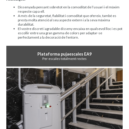
Dissenyada pensant sobretot en la comoditat de l’usuari i el màxim
respecte cap a ell.
A més de la seguretat, fiabilitat i comoditat que ofereix, també es
presta molta atenció al seu aspecte extern i a la seva màxima
durabilitat.
El vostre discret i agradable disseny encaixa en qualsevol lloc i es pot
escollir entre una gran gamma de colors per adaptar-se
perfectament a la decoració de l’entorn.
Plataforma pujaescales EA9
Per escales totalment rectes