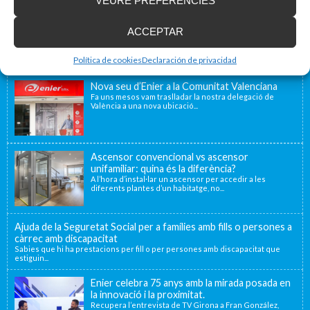
VEURE PREFERÈNCIES
ACCEPTAR
Blog d'accessibilitat
Política de cookies
Declaración de privacidad
Nova seu d’Enier a la Comunitat Valenciana
Fa uns mesos vam traslladar la nostra delegació de
València a una nova ubicació...
Ascensor convencional vs ascensor
unifamiliar: quina és la diferència?
A l’hora d’instal·lar un ascensor per accedir a les
diferents plantes d’un habitatge, no...
Ajuda de la Seguretat Social per a famílies amb fills o persones a
càrrec amb discapacitat
Sabies que hi ha prestacions per fill o per persones amb discapacitat que
estiguin...
Enier celebra 75 anys amb la mirada posada en
la innovació i la proximitat.
Recupera l’entrevista de TV Girona a Fran González,