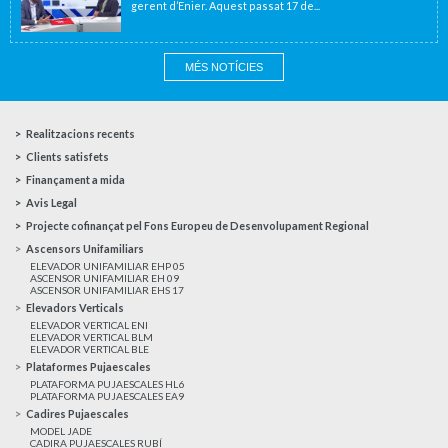
gerent d’Enier. Aquest passat 17 de...
MÉS NOTÍCIES
Realitzacions recents
Clients satisfets
Finançament a mida
Avis Legal
Projecte cofinançat pel Fons Europeu de Desenvolupament Regional
Ascensors Unifamiliars
ELEVADOR UNIFAMILIAR EHP 05
ASCENSOR UNIFAMILIAR EH 09
ASCENSOR UNIFAMILIAR EHS 17
Elevadors Verticals
ELEVADOR VERTICAL ENI
ELEVADOR VERTICAL BLM
ELEVADOR VERTICAL BLE
Plataformes Pujaescales
PLATAFORMA PUJAESCALES HL6
PLATAFORMA PUJAESCALES EA9
Cadires Pujaescales
MODEL JADE
CADIRA PUJAESCALES RUBÍ