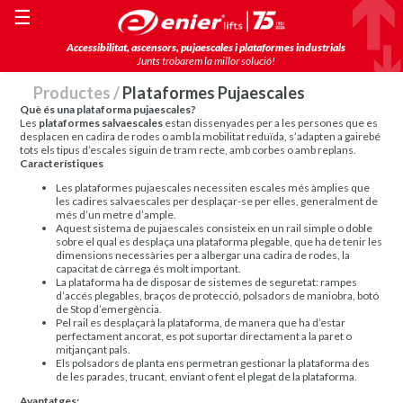
☰
Accessibilitat, ascensors, pujaescales i plataformes industrials
Junts trobarem la millor solució!
Productes
/
Plataformes Pujaescales
Què és una plataforma pujaescales?
Les
plataformes salvaescales
estan dissenyades per a les persones que es
desplacen en cadira de rodes o amb la mobilitat reduïda, s’adapten a gairebé
tots els tipus d’escales siguin de tram recte, amb corbes o amb replans.
Característiques
Les plataformes pujaescales necessiten escales més àmplies que
les cadires salvaescales per desplaçar-se per elles, generalment de
més d’un metre d’ample.
Aquest sistema de pujaescales consisteix en un rail simple o doble
sobre el qual es desplaça una plataforma plegable, que ha de tenir les
dimensions necessàries per a albergar una cadira de rodes, la
capacitat de càrrega és molt important.
La plataforma ha de disposar de sistemes de seguretat: rampes
d’accés plegables, braços de protecció, polsadors de maniobra, botó
de Stop d’emergència.
Pel rail es desplaçarà la plataforma, de manera que ha d’estar
perfectament ancorat, es pot suportar directament a la paret o
mitjançant pals.
Els polsadors de planta ens permetran gestionar la plataforma des
de les parades, trucant, enviant o fent el plegat de la plataforma.
Avantatges: