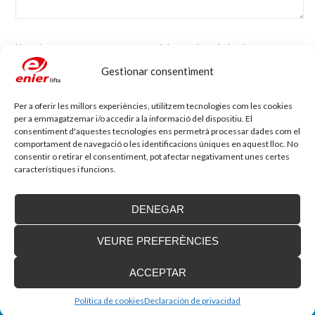
Nom
*
Adreça electrònica
*
Gestionar consentiment
Lloc web
Per a oferir les millors experiències, utilitzem tecnologies com les cookies
per a emmagatzemar i/o accedir a la informació del dispositiu. El
consentiment d'aquestes tecnologies ens permetrà processar dades com el
comportament de navegació o les identificacions úniques en aquest lloc. No
consentir o retirar el consentiment, pot afectar negativament unes certes
característiques i funcions.
DENEGAR
Blog d'accessibilitat
VEURE PREFERÈNCIES
Nova seu d’Enier a la Comunitat Valenciana
Fa uns mesos vam traslladar la nostra delegació de
ACCEPTAR
València a una nova ubicació...
Política de cookies
Declaración de privacidad