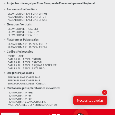
Projecte cofinançat pel Fons Europeu de Desenvolupament Regional
Ascensors Unifamiliars
ELEVADOR UNIFAMILIAR EHP 05
ASCENSOR UNIFAMILIAR EH 09
ASCENSOR UNIFAMILIAR EHS 17
Elevadors Verticals
ELEVADOR VERTICAL ENI
ELEVADOR VERTICAL BLM
ELEVADOR VERTICAL BLE
Plataformes Pujaescales
PLATAFORMA PUJAESCALES HL6
PLATAFORMA PUJAESCALES EA9
Cadires Pujaescales
MODEL JADE
CADIRA PUJAESCALES RUBÍ
CADIRA PUJAESCALES IVORI
CADIRA PUJAESCALES QUARS EXTERIOR
CADIRA PUJAESCALES ZAFIRO
Orugues Pujaescales
ERUGA PUJAESCALES SA-2
ERUGA PUJAESCALES SA-S
ERUGA PUJAESCALES PÚBLICA
Muntacàrregues i plataformes elevadores
✕
PLATAFORMA MPHD
PLATAFORMA MPH
PLATAFORMA MPSH
Necessites ajuda?
PLATAFORMA ELEVADORA MPS
MUNTACÀRREGUES / MUNTAPLATS P-80