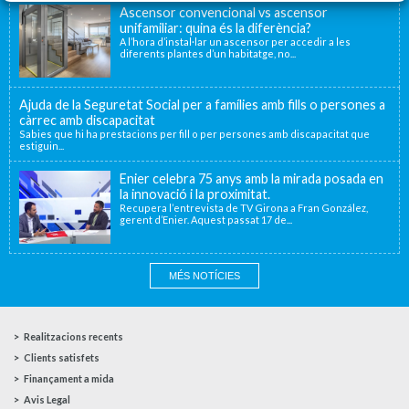
Ascensor convencional vs ascensor
unifamiliar: quina és la diferència?
A l’hora d’instal·lar un ascensor per accedir a les
diferents plantes d’un habitatge, no...
Ajuda de la Seguretat Social per a famílies amb fills o persones a
càrrec amb discapacitat
Sabies que hi ha prestacions per fill o per persones amb discapacitat que
estiguin...
Enier celebra 75 anys amb la mirada posada en
la innovació i la proximitat.
Recupera l’entrevista de TV Girona a Fran González,
gerent d’Enier. Aquest passat 17 de...
MÉS NOTÍCIES
Realitzacions recents
Clients satisfets
Finançament a mida
Avis Legal