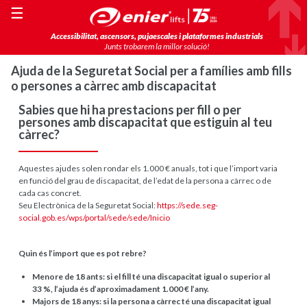
☰
Accessibilitat, ascensors, pujaescales i plataformes industrials
Junts trobarem la millor solució!
Ajuda de la Seguretat Social per a famílies amb fills
o persones a càrrec amb discapacitat
Sabies que hi ha prestacions per fill o per
persones amb discapacitat que estiguin al teu
càrrec?
Aquestes ajudes solen rondar els 1.000 € anuals, tot i que l’import varia
en funció del grau de discapacitat, de l’edat de la persona a càrrec o de
cada cas concret.
Seu Electrònica de la Seguretat Social:
https://sede.seg-
social.gob.es/wps/portal/sede/sede/Inicio
Quin és l’import que es pot rebre?
Menore de 18 ants: si el fill té una discapacitat igual o superior al
33 %, l’ajuda és d’aproximadament 1.000 € l’any.
Majors de 18 anys:
si la persona a càrrec té una discapacitat igual