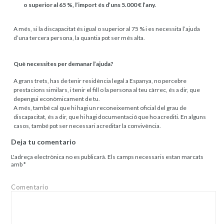
o superior al 65 %, l’import és d’uns 5.000 € l’any.
A més, si la discapacitat és igual o superior al 75 % i es necessita l’ajuda
d’una tercera persona, la quantia pot ser més alta.
Què necessites per demanar l’ajuda?
A grans trets, has de tenir residència legal a Espanya, no percebre
prestacions similars, i tenir el fill o la persona al teu càrrec, és a dir, que
depengui econòmicament de tu.
A més, també cal que hi hagi un reconeixement oficial del grau de
discapacitat, és a dir, que hi hagi documentació que ho acrediti. En alguns
casos, també pot ser necessari acreditar la convivència.
Deja tu comentario
L'adreça electrònica no es publicarà.
Els camps necessaris estan marcats
amb
*
Comentario