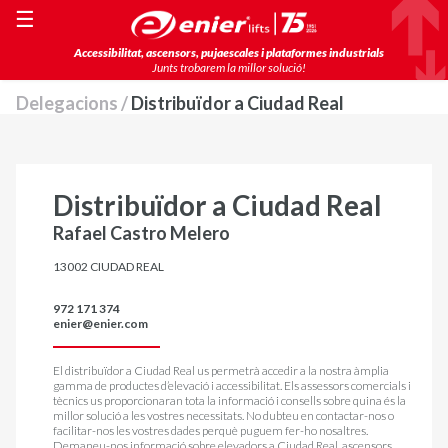
☰
Accessibilitat, ascensors, pujaescales i plataformes industrials
Junts trobarem la millor solució!
Delegacions /
Distribuïdor a Ciudad Real
Distribuïdor a Ciudad Real
Rafael Castro Melero
13002 CIUDAD REAL
972 171 374
enier@enier.com
El distribuïdor a Ciudad Real us permetrà accedir a la nostra àmplia
gamma de productes d’elevació i accessibilitat. Els assessors comercials i
tècnics us proporcionaran tota la informació i consells sobre quina és la
millor solució a les vostres necessitats. No dubteu en contactar-nos o
facilitar-nos les vostres dades perquè puguem fer-ho nosaltres.
Demaneu-nos informació sobre
elevadors a Ciudad Real
,
ascensors