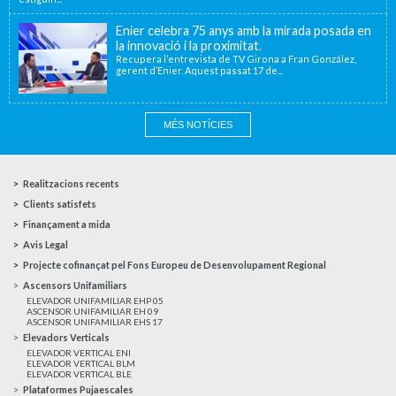
Enier celebra 75 anys amb la mirada posada en
la innovació i la proximitat.
Recupera l’entrevista de TV Girona a Fran González,
gerent d’Enier. Aquest passat 17 de...
MÉS NOTÍCIES
Realitzacions recents
Clients satisfets
Finançament a mida
Avis Legal
Projecte cofinançat pel Fons Europeu de Desenvolupament Regional
Ascensors Unifamiliars
ELEVADOR UNIFAMILIAR EHP 05
ASCENSOR UNIFAMILIAR EH 09
ASCENSOR UNIFAMILIAR EHS 17
Elevadors Verticals
ELEVADOR VERTICAL ENI
ELEVADOR VERTICAL BLM
ELEVADOR VERTICAL BLE
Plataformes Pujaescales