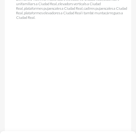
unifamiliars a Ciudad Real
,
elevadors verticals a Ciudad
Real
,
plataformes pujaescales a Ciudad Real
,
cadires pujaescales a Ciudad
Real
,
plataformes elevadores a Ciudad Real
i també
muntacàrregues a
Ciudad Real
.