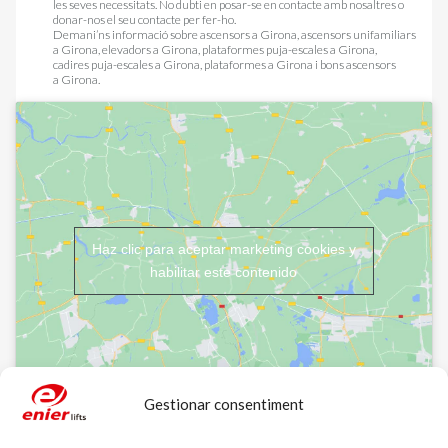
les seves necessitats. No dubti en posar-se en contacte amb nosaltres o
donar-nos el seu contacte per fer-ho.
Demani’ns informació sobre
ascensors a Girona
,
ascensors unifamiliars
a Girona
,
elevadors a Girona
,
plataformes puja-escales a Girona
,
cadires puja-escales a Girona
,
plataformes a Girona
i
bons ascensors
a Girona
.
Haz clic para aceptar marketing cookies y
habilitar este contenido
Gestionar consentiment