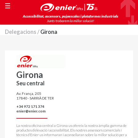
☰
Accessibilitat, ascensors, pujaescales i plataformes industrials
Junts trobarem la millor solució!
Delegacions /
Girona
Girona
Seu central
Av. França, 205
17840 - SARRIÀ DE TER
+34 972 171 374
enier@enier.com
La nostra oficina central a Girona us ofereix la nostra àmplia gamma de
productes d’elevació i accessibilitat. Els nostres assessors comercials i
tècnics d’Enier us informaran i aconsellaran sobre la millor solució per a