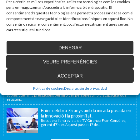
Per a oferir les millors experiències, utilitzem tecnologies com les cookies
per a emmagatzemar i/o accedir a la informació del dispositiu. El
Blog d'accessibilitat
consentiment d'aquestes tecnologies ens permetrà processar dades com el
comportament de navegació o les identificacions úniques en aquest lloc. No
Nova seu d’Enier a la Comunitat Valenciana
consentir o retirar el consentiment, pot afectar negativament unes certes
Fa uns mesos vam traslladar la nostra delegació de
característiques i funcions.
València a una nova ubicació...
DENEGAR
Ascensor convencional vs ascensor
unifamiliar: quina és la diferència?
VEURE PREFERÈNCIES
A l’hora d’instal·lar un ascensor per accedir a les
diferents plantes d’un habitatge, no...
ACCEPTAR
Ajuda de la Seguretat Social per a famílies amb fills o persones a
Política de cookies
Declaración de privacidad
càrrec amb discapacitat
Sabies que hi ha prestacions per fill o per persones amb discapacitat que
estiguin...
Enier celebra 75 anys amb la mirada posada en
la innovació i la proximitat.
Recupera l’entrevista de TV Girona a Fran González,
gerent d’Enier. Aquest passat 17 de...