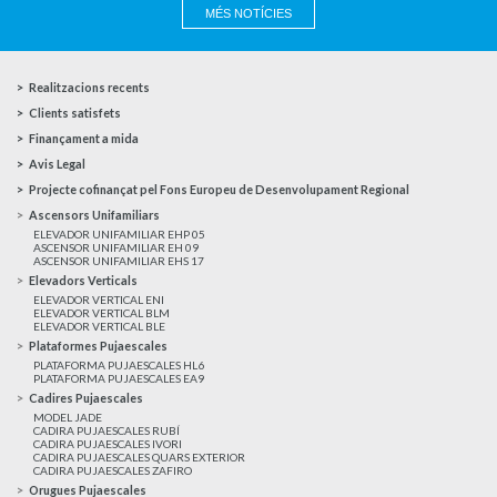
MÉS NOTÍCIES
Realitzacions recents
Clients satisfets
Finançament a mida
Avis Legal
Projecte cofinançat pel Fons Europeu de Desenvolupament Regional
Ascensors Unifamiliars
ELEVADOR UNIFAMILIAR EHP 05
ASCENSOR UNIFAMILIAR EH 09
ASCENSOR UNIFAMILIAR EHS 17
Elevadors Verticals
ELEVADOR VERTICAL ENI
ELEVADOR VERTICAL BLM
ELEVADOR VERTICAL BLE
Plataformes Pujaescales
PLATAFORMA PUJAESCALES HL6
PLATAFORMA PUJAESCALES EA9
Cadires Pujaescales
MODEL JADE
CADIRA PUJAESCALES RUBÍ
CADIRA PUJAESCALES IVORI
CADIRA PUJAESCALES QUARS EXTERIOR
CADIRA PUJAESCALES ZAFIRO
Orugues Pujaescales