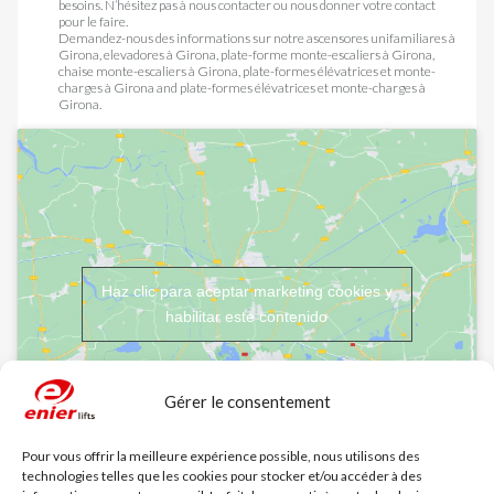
besoins. N’hésitez pas à nous contacter ou nous donner votre contact
pour le faire.
Demandez-nous des informations sur notre
ascensores unifamiliares à
Girona
,
elevadores à Girona
,
plate-forme monte-escaliers à Girona
,
chaise monte-escaliers à Girona
,
plate-formes élévatrices et monte-
charges à Girona
and
plate-formes élévatrices et monte-charges à
Girona
.
Haz clic para aceptar marketing cookies y
habilitar este contenido
Gérer le consentement
Pour vous offrir la meilleure expérience possible, nous utilisons des
technologies telles que les cookies pour stocker et/ou accéder à des