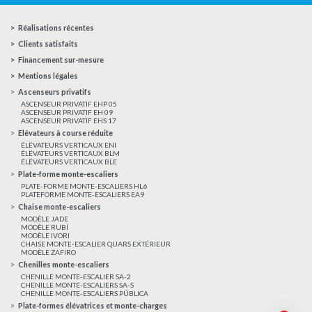
Réalisations récentes
Clients satisfaits
Financement sur-mesure
Mentions légales
Ascenseurs privatifs
ASCENSEUR PRIVATIF EHP 05
ASCENSEUR PRIVATIF EH 09
ASCENSEUR PRIVATIF EHS 17
Elévateurs à course réduite
ÉLÉVATEURS VERTICAUX ENI
ÉLÉVATEURS VERTICAUX BLM
ÉLÉVATEURS VERTICAUX BLE
Plate-forme monte-escaliers
PLATE-FORME MONTE-ESCALIERS HL6
PLATEFORME MONTE-ESCALIERS EA9
Chaise monte-escaliers
MODÈLE JADE
MODÈLE RUBÍ
MODÈLE IVORI
CHAISE MONTE-ESCALIER QUARS EXTÉRIEUR
MODÈLE ZAFIRO
Chenilles monte-escaliers
CHENILLE MONTE-ESCALIER SA-2
CHENILLE MONTE-ESCALIERS SA-S
CHENILLE MONTE-ESCALIERS PÚBLICA
Plate-formes élévatrices et monte-charges