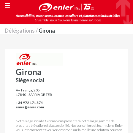
☰
Accessibilité, ascenseurs, monte-escaliers et plateformes industrielles
Ensemble, nous trouvons la meilleure solution!
Délégations /
Girona
Girona
Siège social
Av. França, 205
17840 - SARRIÀ DE TER
+34 972 171 374
enier@enier.com
Notre siège social à Girona vous présentera notre large gamme de
produits d’élévation et d’accessibilité. Nos conseillers et techniciens Enier
vous informeront et vous orienteront sur la meilleure solution pour vos