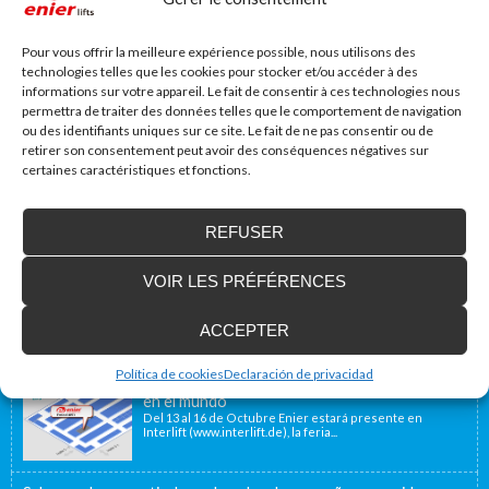
Site web
Pour vous offrir la meilleure expérience possible, nous utilisons des
technologies telles que les cookies pour stocker et/ou accéder à des
informations sur votre appareil. Le fait de consentir à ces technologies nous
permettra de traiter des données telles que le comportement de navigation
ou des identifiants uniques sur ce site. Le fait de ne pas consentir ou de
retirer son consentement peut avoir des conséquences négatives sur
certaines caractéristiques et fonctions.
Accessibilité Blog
REFUSER
Nous installons des plates-formes élévatrices
VOIR LES PRÉFÉRENCES
pour les personnes à mobilité réduite, y
compris en France
Notre emplacement géographique proche de la
ACCEPTER
frontière française, à 40 minutes, nous permet d’offrir...
Política de cookies
Declaración de privacidad
Enier estará presente en Interlift, la feria líder
en el mundo
Del 13 al 16 de Octubre Enier estará presente en
Interlift (www.interlift.de), la feria...