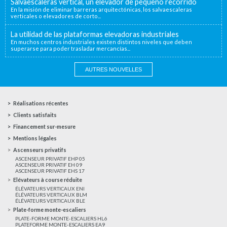
Salvaescaleras vertical, un elevador de pequeño recorrido
En la misión de eliminar barreras arquitectónicas, los salvaescaleras
verticales o elevadores de corto...
La utilidad de las plataformas elevadoras industriales
En muchos centros industriales existen distintos niveles que deben
superarse para poder trasladar mercancías...
AUTRES NOUVELLES
Réalisations récentes
Clients satisfaits
Financement sur-mesure
Mentions légales
Ascenseurs privatifs
ASCENSEUR PRIVATIF EHP 05
ASCENSEUR PRIVATIF EH 09
ASCENSEUR PRIVATIF EHS 17
Elévateurs à course réduite
ÉLÉVATEURS VERTICAUX ENI
ÉLÉVATEURS VERTICAUX BLM
ÉLÉVATEURS VERTICAUX BLE
Plate-forme monte-escaliers
PLATE-FORME MONTE-ESCALIERS HL6
PLATEFORME MONTE-ESCALIERS EA9