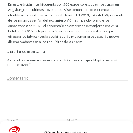
En esta edición Interlift cuenta con 500 expositores, que mostraran en
Augsburgo sus últimas novedades. Si se toman como referencia las
identificaciones de los visitantes de la interlift 2013, más del 60 por ciento
de los mismos venían del extranjero. Aún es más obvio entre los
expositores: en 2013, el porcentaje de empresas extranjeras era 71 %.
La Interlift 2015 es la primera feria de componentes y sistemas que
ofrece a los fabricantes la posibilidad de presentar productos de nuevo
diseño o adaptados a los requisitos de las norm
Deja tu comentario
Votre adresse e-mail ne sera pas publiée.
Les champs obligatoires sont
indiqués avec
*
Comentario
Nom
*
Mail
*
Gérer le consentement