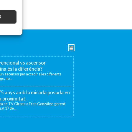
R
encional vs ascensor
ina és la diferència?
r un ascensor per accedir a les diferents
ge, no...
 75 anys amb la mirada posada en
la proximitat.
sta de TV Girona a Fran González, gerent
at 17 de...