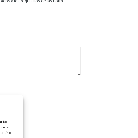
ados a los requisitos de las norm
r i/o
rocessar
entir o