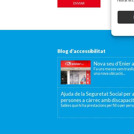
retirar el
Blog d'accessibilitat
Nova seu d’Enier 
Fa uns mesos vam traslla
una nova ubicació...
Ajuda de la Seguretat Social per a
persones a càrrec amb discapaci
Sabies que hi ha prestacions per fill o per per