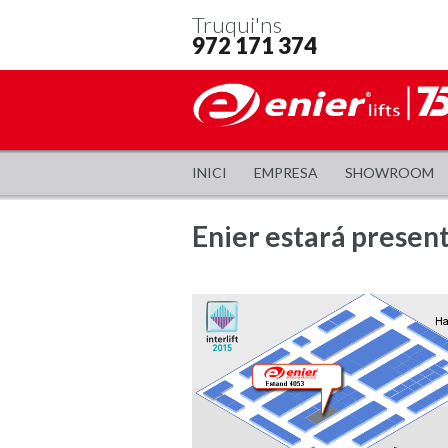
Truqui'ns
972 171 374
INICI
EMPRESA
SHOWROOM
Enier estará presente