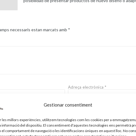
posibilidad de presentar productos de nuevo diseño o adapt
camps necessaris estan marcats amb
*
Adreça electrònica
*
Gestionar consentiment
ir les millors experiències, utilitzem tecnologies com les cookies per a emmagatzema
la informació del dispositiu. El consentiment d'aquestes tecnologies ens permetrà p
el comportament de navegació o les identificacions úniques en aquest lloc. No cons