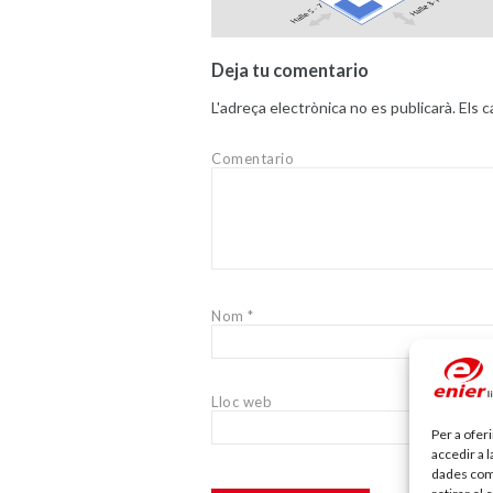
Deja tu comentario
L'adreça electrònica no es publicarà.
Els 
Comentario
Nom
*
Lloc web
Per a ofer
accedir a 
dades com 