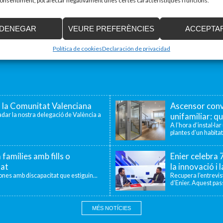
 consentiment, pot afectar negativament unes certes característiques i funcions.
DENEGAR
VEURE PREFERÈNCIES
ACCEPTA
Política de cookies
Declaración de privacidad
a la Comunitat Valenciana
Ascensor conv
dar la nostra delegació de València a
unifamiliar: qu
A l’hora d’instal·la
plantes d’un habitat
 famílies amb fills o
Enier celebra
tat
la innovació i 
sones amb discapacitat que estiguin...
Recupera l’entrevi
d’Enier. Aquest pass
MÉS NOTÍCIES