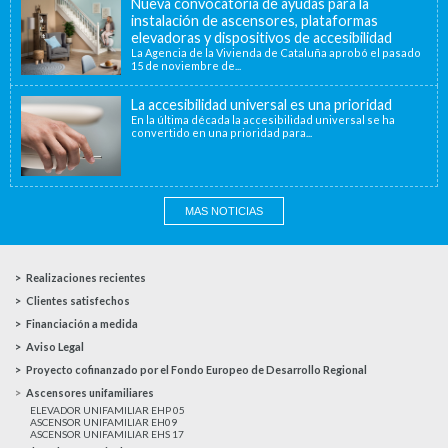
Nueva convocatoria de ayudas para la
instalación de ascensores, plataformas
elevadoras y dispositivos de accesibilidad
La Agencia de la Vivienda de Cataluña aprobó el pasado
15 de noviembre de...
La accesibilidad universal es una prioridad
En la última década la accesibilidad universal se ha
convertido en una prioridad para...
MAS NOTICIAS
Realizaciones recientes
Clientes satisfechos
Financiación a medida
Aviso Legal
Proyecto cofinanzado por el Fondo Europeo de Desarrollo Regional
Ascensores unifamiliares
ELEVADOR UNIFAMILIAR EHP 05
ASCENSOR UNIFAMILIAR EH09
ASCENSOR UNIFAMILIAR EHS 17