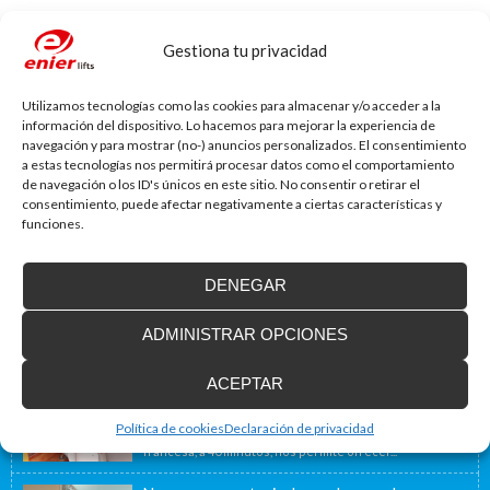
Web
Gestiona tu privacidad
Utilizamos tecnologías como las cookies para almacenar y/o acceder a la
información del dispositivo. Lo hacemos para mejorar la experiencia de
navegación y para mostrar (no-) anuncios personalizados. El consentimiento
a estas tecnologías nos permitirá procesar datos como el comportamiento
de navegación o los ID's únicos en este sitio. No consentir o retirar el
consentimiento, puede afectar negativamente a ciertas características y
funciones.
Blog de accesibilidad
La importancia de la accesibilidad
DENEGAR
¿Sabías que un 80% de las viviendas de nuestro país no
están adaptadas a...
ADMINISTRAR OPCIONES
ACEPTAR
Instalamos soluciones salvaescaleras para
personas con movilidad reducida, también en
Francia
Política de cookies
Declaración de privacidad
Nuestra ubicación geográfica cercana a la frontera
francesa, a 40 minutos, nos permite ofrecer...