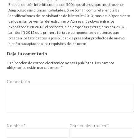
En esta edición Interlift cuenta con 500 expositores, que mostraran en
Augsburgo sus últimas novedades. Si se toman como referencia las
identificaciones de los visitantes de la interlift 2013, más del 60 por ciento
de los mismos venían del extranjero. Aún es más obvio entre los
expositores: en 2013, el porcentaje de empresas extranjeras era 71 %.
La Interlift 2015 es la primera feria de componentes y sistemas que
ofrece a los fabricantes la posibilidad de presentar productos de nuevo
diseño o adaptados a los requisitos de las norm
Deja tu comentario
Tu dirección de correo electrónico no será publicada.
Los campos
obligatorios están marcados con
*
Comentario
Nombre
*
Correo electrónico
*