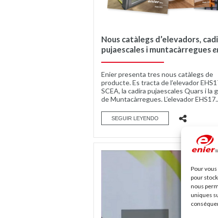
Nous catàlegs d’elevadors, cad
pujaescales i muntacàrregues
e
Enier presenta tres nous catàlegs de
producte. Es tracta de l’elevador EHS1
SCEA, la cadira pujaescales Quars i la
de Muntacàrregues. L’elevador EHS17..
SEGUIR LEYENDO
Pour vous 
pour stock
nous perme
uniques su
conséquenc