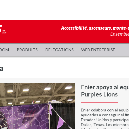
Accessibilité, ascenseurs, monte-e
Ensemble,
OOM
PRODUITS
DÉLÉGATIONS
WEB ENTREPRISE
a
Enier apoya al eq
Purples Lions
Enier colabora con el equip
ayudarles a conseguir el fi
Estados Unidos y participar
Dallas, Texas. Los miembro