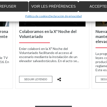
REFUSER
VOIR LES PRÉFÉRENCES
ACCEPTE
Política de cookies
Declaración de privacidad
irona
Colaboramos en la Xª Noche del
Nueva
ente
Voluntariado
mante
elevac
Enier colaboró en la Xª Noche del
Voluntariado facilitando el acceso al
La prog
escenario mediante la instalación de un
 de TV
leyes c
elevador salvaobstáculos. En el acto se...
016. En
produci
reglame
Este es.
SEGUIR LEYENDO
SEG