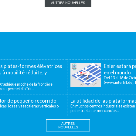
AUTRES NOUVELLES
es plates-formes élévatrices
Enier estará pr
 à mobilité réduite, y
en el mundo
Del 13 al 16 de Octu
(www.interlift.de), l
aphique proche de la frontière
ous permet d’offrir...
ador de pequeño recorrido
La utilidad de las plataforma
icas, los salvaescaleras verticales o
En muchos centros industriales existen 
poder trasladar mercancías...
AUTRES
NOUVELLES