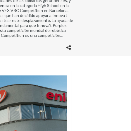
lidades de las comarcas gerundenses, y
ncia en la categoría High School en la
de VEX VRC Competition en Barcelona.
as que han decidido apoyar a Innova’t
ostear este desplazamiento. La ayuda de
ndamental para que Innova’t Purples
esta competición mundial de robótica
s Competition es una competición…