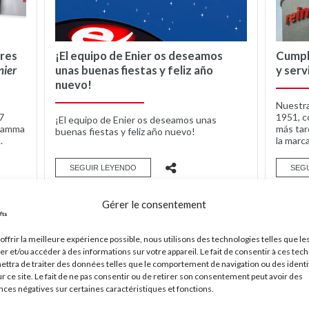
ires
¡El equipo de Enier os deseamos
Cumpli
nier
unas buenas fiestas y feliz año
y serv
nuevo!
Nuestra
7
1951, c
¡El equipo de Enier os deseamos unas
 gamma
más tar
buenas fiestas y feliz año nuevo!
.
la marca
SEGUIR LEYENDO
SEG
Gérer le consentement
offrir la meilleure expérience possible, nous utilisons des technologies telles que le
er et/ou accéder à des informations sur votre appareil. Le fait de consentir à ces tec
ttra de traiter des données telles que le comportement de navigation ou des identi
r ce site. Le fait de ne pas consentir ou de retirer son consentement peut avoir des
es négatives sur certaines caractéristiques et fonctions.