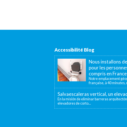
Accessibilité Blog
Nous installons d
pour les personnes
compris en France
Notre emplacement géogr
française, à 40 minutes, n
Salvaescaleras vertical, un elev
En la misión de eliminar barreras arquitectón
elevadores de corto...