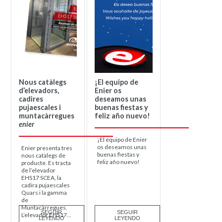
Nous catàlegs
¡El equipo de
d’elevadors,
Enier os
cadires
deseamos unas
pujaescales i
buenas fiestas y
muntacàrregues
feliz año nuevo!
enier
¡El equipo de Enier
os deseamos unas
Enier presenta tres
buenas fiestas y
nous catàlegs de
feliz año nuevo!
producte. Es tracta
de l’elevador
EHS17 SCEA, la
cadira pujaescales
Quars i la gamma
de
Muntacàrregues.
SEGUIR
SEGUIR
L’elevador EHS17...
LEYENDO
LEYENDO