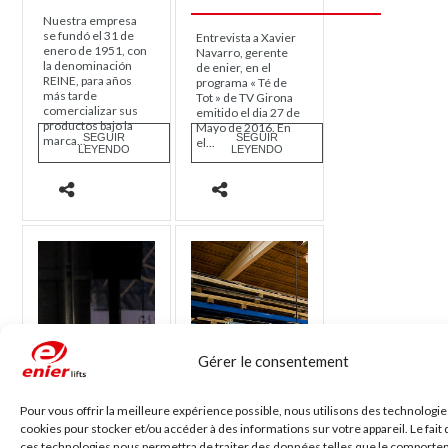
Nuestra empresa
se fundó el 31 de
Entrevista a Xavier
enero de 1951, con
Navarro, gerente
la denominación
de enier, en el
REINE, para años
programa « Té de
más tarde
Tot » de TV Girona
comercializar sus
emitido el dia 27 de
productos bajo la
Mayo de 2016. En
SEGUIR
SEGUIR
marca...
el...
LEYENDO
LEYENDO
Gérer le consentement
Pour vous offrir la meilleure expérience possible, nous utilisons des technologies
cookies pour stocker et/ou accéder à des informations sur votre appareil. Le fait 
ces technologies nous permettra de traiter des données telles que le comport