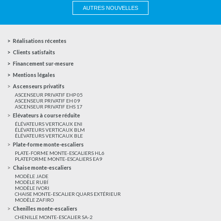
AUTRES NOUVELLES
Réalisations récentes
Clients satisfaits
Financement sur-mesure
Mentions légales
Ascenseurs privatifs
ASCENSEUR PRIVATIF EHP 05
ASCENSEUR PRIVATIF EH 09
ASCENSEUR PRIVATIF EHS 17
Elévateurs à course réduite
ÉLÉVATEURS VERTICAUX ENI
ÉLÉVATEURS VERTICAUX BLM
ÉLÉVATEURS VERTICAUX BLE
Plate-forme monte-escaliers
PLATE-FORME MONTE-ESCALIERS HL6
PLATEFORME MONTE-ESCALIERS EA9
Chaise monte-escaliers
MODÈLE JADE
MODÈLE RUBÍ
MODÈLE IVORI
CHAISE MONTE-ESCALIER QUARS EXTÉRIEUR
MODÈLE ZAFIRO
Chenilles monte-escaliers
CHENILLE MONTE-ESCALIER SA-2