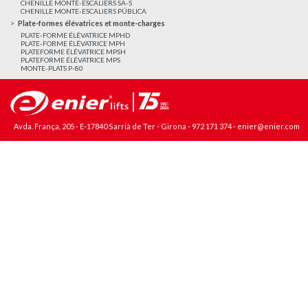
CHENILLE MONTE-ESCALIERS SA-S
CHENILLE MONTE-ESCALIERS PÚBLICA
Plate-formes élévatrices et monte-charges
PLATE-FORME ÉLÉVATRICE MPHD
PLATE-FORME ÉLÉVATRICE MPH
PLATEFORME ÉLÉVATRICE MPSH
PLATEFORME ÉLÉVATRICE MPS
MONTE-PLATS P-80
Avda. França, 205 - E-17840 Sarrià de Ter - Girona -
972 171 374
-
enier@enier.com