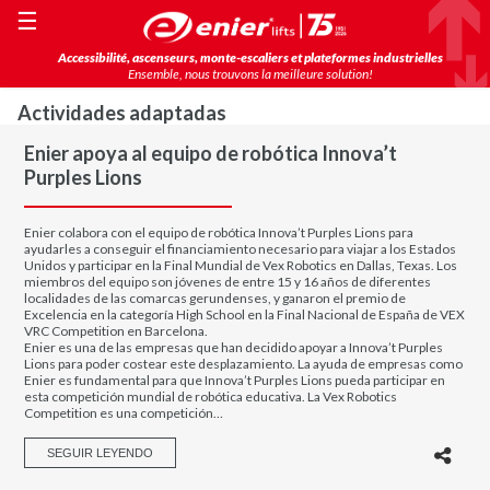
☰
Accessibilité, ascenseurs, monte-escaliers et plateformes industrielles
Ensemble, nous trouvons la meilleure solution!
Actividades adaptadas
Enier apoya al equipo de robótica Innova’t
Purples Lions
Enier colabora con el equipo de robótica Innova’t Purples Lions para
ayudarles a conseguir el financiamiento necesario para viajar a los Estados
Unidos y participar en la Final Mundial de Vex Robotics en Dallas, Texas. Los
miembros del equipo son jóvenes de entre 15 y 16 años de diferentes
localidades de las comarcas gerundenses, y ganaron el premio de
Excelencia en la categoría High School en la Final Nacional de España de VEX
VRC Competition en Barcelona.
Enier es una de las empresas que han decidido apoyar a Innova’t Purples
Lions para poder costear este desplazamiento. La ayuda de empresas como
Enier es fundamental para que Innova’t Purples Lions pueda participar en
esta competición mundial de robótica educativa. La Vex Robotics
Competition es una competición…
SEGUIR LEYENDO