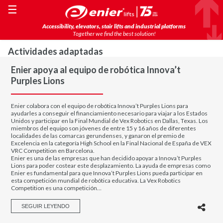
☰
Accessibility, elevators, stair lifts and industrial platforms
Together we find the best solution!
Actividades adaptadas
Enier apoya al equipo de robótica Innova’t
Purples Lions
Enier colabora con el equipo de robótica Innova’t Purples Lions para
ayudarles a conseguir el financiamiento necesario para viajar a los Estados
Unidos y participar en la Final Mundial de Vex Robotics en Dallas, Texas. Los
miembros del equipo son jóvenes de entre 15 y 16 años de diferentes
localidades de las comarcas gerundenses, y ganaron el premio de
Excelencia en la categoría High School en la Final Nacional de España de VEX
VRC Competition en Barcelona.
Enier es una de las empresas que han decidido apoyar a Innova’t Purples
Lions para poder costear este desplazamiento. La ayuda de empresas como
Enier es fundamental para que Innova’t Purples Lions pueda participar en
esta competición mundial de robótica educativa. La Vex Robotics
Competition es una competición…
SEGUIR LEYENDO