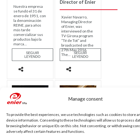
Director of Enier
Nuestra empresa
se fundó el 31 de
enero de 1951, con
Xavier Navarro,
la denominación
Managing Director
REINE, para años
of Enier, was
más tarde
interviewed on the
comercializar sus
TV Girona program
productos bajo la
“Té de Tot” and
marca...
broadcasted on the
27th May 2016.
SEGUIR
SEGUIR
The...
LEYENDO
LEYENDO
Manage consent
To provide the best experiences, we use technologies such as cookies to store a
device information. Consenting to these technologies will allow us to process da
browsing behavior or unique IDs on this site. Not consenting, or withdrawing co
adversely affect certain features and functions.