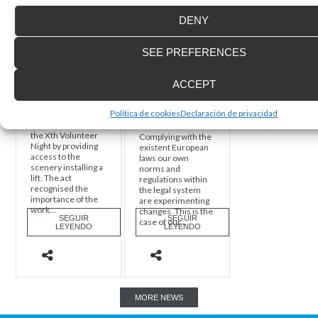
DENY
SEE PREFERENCES
Taking part in
New obligatory
the Xth
mandate on low
ACCEPT
Volunteer Night
speed elevating
equipment
Política de cookies
Declaración de privacidad
Enier participated in
the Xth Volunteer
Complying with the
Night by providing
existent European
access to the
laws our own
scenery installing a
norms and
lift. The act
regulations within
recognised the
the legal system
importance of the
are experimenting
work...
changes. This is the
SEGUIR
SEGUIR
case of our...
LEYENDO
LEYENDO
MORE NEWS