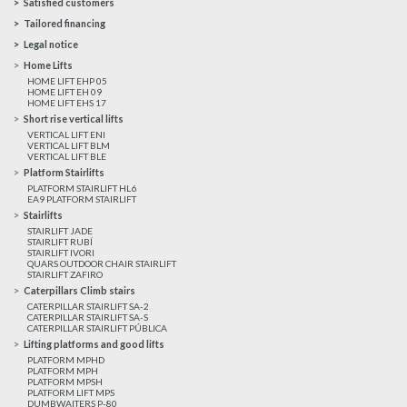
Satisfied customers
Tailored financing
Legal notice
Home Lifts
HOME LIFT EHP 05
HOME LIFT EH 09
HOME LIFT EHS 17
Short rise vertical lifts
VERTICAL LIFT ENI
VERTICAL LIFT BLM
VERTICAL LIFT BLE
Platform Stairlifts
PLATFORM STAIRLIFT HL6
EA9 PLATFORM STAIRLIFT
Stairlifts
STAIRLIFT JADE
STAIRLIFT RUBÍ
STAIRLIFT IVORI
QUARS OUTDOOR CHAIR STAIRLIFT
STAIRLIFT ZAFIRO
Caterpillars Climb stairs
CATERPILLAR STAIRLIFT SA-2
CATERPILLAR STAIRLIFT SA-S
CATERPILLAR STAIRLIFT PÚBLICA
Lifting platforms and good lifts
PLATFORM MPHD
PLATFORM MPH
PLATFORM MPSH
PLATFORM LIFT MPS
DUMBWAITERS P-80