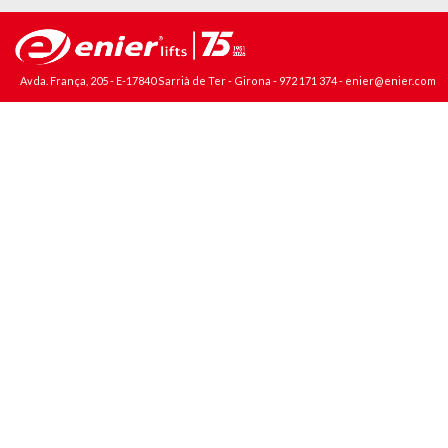
Avda. França, 205 - E-17840 Sarrià de Ter - Girona -
972 171 374
-
enier@enier.com