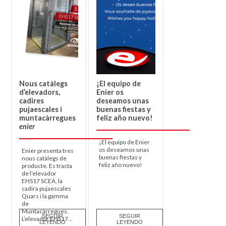
Nous catàlegs
¡El equipo de
d’elevadors,
Enier os
cadires
deseamos unas
pujaescales i
buenas fiestas y
muntacàrregues
feliz año nuevo!
enier
¡El equipo de Enier
os deseamos unas
Enier presenta tres
buenas fiestas y
nous catàlegs de
feliz año nuevo!
producte. Es tracta
de l’elevador
EHS17 SCEA, la
cadira pujaescales
Quars i la gamma
de
Muntacàrregues.
SEGUIR
SEGUIR
L’elevador EHS17...
LEYENDO
LEYENDO