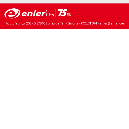
Avda. França, 205 - E-17840 Sarrià de Ter - Girona -
972 171 374
-
enier@enier.com