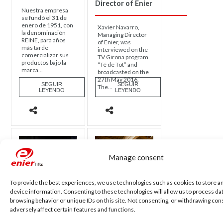
Director of Enier
Nuestra empresa
se fundó el 31 de
enero de 1951, con
Xavier Navarro,
la denominación
Managing Director
REINE, para años
of Enier, was
más tarde
interviewed on the
comercializar sus
TV Girona program
productos bajo la
“Té de Tot” and
marca...
broadcasted on the
27th May 2016.
SEGUIR
SEGUIR
The...
LEYENDO
LEYENDO
Manage consent
To provide the best experiences, we use technologies such as cookies to store a
device information. Consenting to these technologies will allow us to process da
browsing behavior or unique IDs on this site. Not consenting, or withdrawing co
adversely affect certain features and functions.