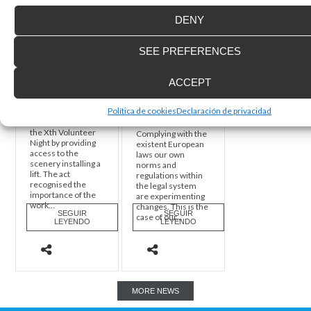
DENY
SEE PREFERENCES
Taking part in
New obligatory
the Xth
mandate on low
ACCEPT
Volunteer Night
speed elevating
equipment
Política de cookies
Declaración de privacidad
Enier participated in
the Xth Volunteer
Complying with the
Night by providing
existent European
access to the
laws our own
scenery installing a
norms and
lift. The act
regulations within
recognised the
the legal system
importance of the
are experimenting
work...
changes. This is the
SEGUIR
SEGUIR
case of our...
LEYENDO
LEYENDO
MORE NEWS