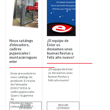
Nous catàlegs
¡El equipo de
d’elevadors,
Enier os
cadires
deseamos unas
pujaescales i
buenas fiestas y
muntacàrregues
feliz año nuevo!
enier
¡El equipo de Enier
os deseamos unas
Enier presenta tres
buenas fiestas y
nous catàlegs de
feliz año nuevo!
producte. Es tracta
de l’elevador
EHS17 SCEA, la
cadira pujaescales
Quars i la gamma
de
Muntacàrregues.
SEGUIR
SEGUIR
L’elevador EHS17...
LEYENDO
LEYENDO