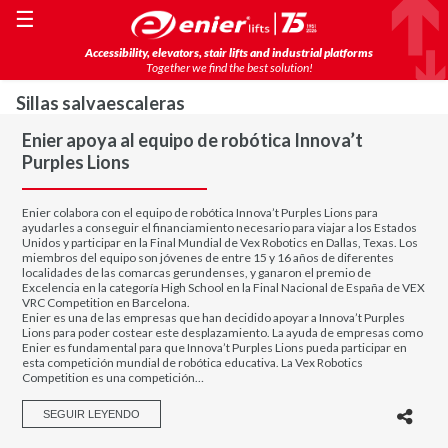
☰
Accessibility, elevators, stair lifts and industrial platforms
Together we find the best solution!
Sillas salvaescaleras
Enier apoya al equipo de robótica Innova’t
Purples Lions
Enier colabora con el equipo de robótica Innova’t Purples Lions para
ayudarles a conseguir el financiamiento necesario para viajar a los Estados
Unidos y participar en la Final Mundial de Vex Robotics en Dallas, Texas. Los
miembros del equipo son jóvenes de entre 15 y 16 años de diferentes
localidades de las comarcas gerundenses, y ganaron el premio de
Excelencia en la categoría High School en la Final Nacional de España de VEX
VRC Competition en Barcelona.
Enier es una de las empresas que han decidido apoyar a Innova’t Purples
Lions para poder costear este desplazamiento. La ayuda de empresas como
Enier es fundamental para que Innova’t Purples Lions pueda participar en
esta competición mundial de robótica educativa. La Vex Robotics
Competition es una competición…
SEGUIR LEYENDO