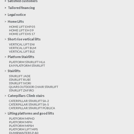
Satisfied customers
Tailored financing
Legal notice
Home Lifts
HOME LIFT EHP 05
HOME LIFT EH 09
HOME LIFT EHS 17
Short rise vertical lifts
VERTICAL LIFT ENI
VERTICAL LIFT BLM
VERTICAL LIFT BLE
Platform Stairlifts
PLATFORM STAIRLIFT HL6
EA9 PLATFORM STAIRLIFT
Stairlifts
STAIRLIFT JADE
STAIRLIFT RUBÍ
STAIRLIFT IVORI
QUARS OUTDOOR CHAIR STAIRLIFT
STAIRLIFT ZAFIRO
Caterpillars Climb stairs
CATERPILLAR STAIRLIFT SA-2
CATERPILLAR STAIRLIFT SA-S
CATERPILLAR STAIRLIFT PÚBLICA
Lifting platforms and good lifts
PLATFORM MPHD
PLATFORM MPH
PLATFORM MPSH
PLATFORM LIFT MPS
DUMBWAITERS P-80