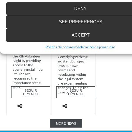
DENY
SEE PREFERENCES
Taking part in
New obligatory
the Xth
mandate on low
ACCEPT
Volunteer Night
speed elevating
equipment
Política de cookies
Declaración de privacidad
Enier participated in
the Xth Volunteer
Complying with the
Night by providing
existent European
access to the
laws our own
scenery installing a
norms and
lift. The act
regulations within
recognised the
the legal system
importance of the
are experimenting
work...
changes. This is the
SEGUIR
SEGUIR
case of our...
LEYENDO
LEYENDO
MORE NEWS