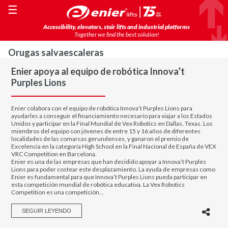
☰
Accessibility, elevators, stair lifts and industrial platforms
Together we find the best solution!
Orugas salvaescaleras
Enier apoya al equipo de robótica Innova’t
Purples Lions
Enier colabora con el equipo de robótica Innova’t Purples Lions para
ayudarles a conseguir el financiamiento necesario para viajar a los Estados
Unidos y participar en la Final Mundial de Vex Robotics en Dallas, Texas. Los
miembros del equipo son jóvenes de entre 15 y 16 años de diferentes
localidades de las comarcas gerundenses, y ganaron el premio de
Excelencia en la categoría High School en la Final Nacional de España de VEX
VRC Competition en Barcelona.
Enier es una de las empresas que han decidido apoyar a Innova’t Purples
Lions para poder costear este desplazamiento. La ayuda de empresas como
Enier es fundamental para que Innova’t Purples Lions pueda participar en
esta competición mundial de robótica educativa. La Vex Robotics
Competition es una competición…
SEGUIR LEYENDO