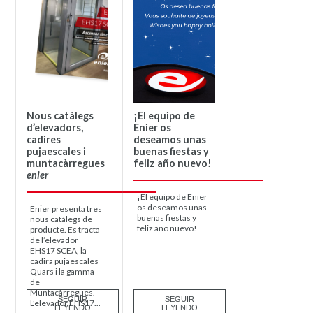
Nous catàlegs
¡El equipo de
d’elevadors,
Enier os
cadires
deseamos unas
pujaescales i
buenas fiestas y
muntacàrregues
feliz año nuevo!
enier
¡El equipo de Enier
os deseamos unas
Enier presenta tres
buenas fiestas y
nous catàlegs de
feliz año nuevo!
producte. Es tracta
de l’elevador
EHS17 SCEA, la
cadira pujaescales
Quars i la gamma
de
Muntacàrregues.
SEGUIR
SEGUIR
L’elevador EHS17...
LEYENDO
LEYENDO