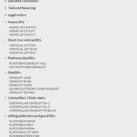
Satisfied customers
Tailored financing
Legal notice
Home Lifts
HOME LIFT EHP 05
HOME LIFT EH 09
HOME LIFT EHS 17
Short rise vertical lifts
VERTICAL LIFT ENI
VERTICAL LIFT BLM
VERTICAL LIFT BLE
Platform Stairlifts
PLATFORM STAIRLIFT HL6
EA9 PLATFORM STAIRLIFT
Stairlifts
STAIRLIFT JADE
STAIRLIFT RUBÍ
STAIRLIFT IVORI
QUARS OUTDOOR CHAIR STAIRLIFT
STAIRLIFT ZAFIRO
Caterpillars Climb stairs
CATERPILLAR STAIRLIFT SA-2
CATERPILLAR STAIRLIFT SA-S
CATERPILLAR STAIRLIFT PÚBLICA
Lifting platforms and good lifts
PLATFORM MPHD
PLATFORM MPH
PLATFORM MPSH
PLATFORM LIFT MPS
DUMBWAITERS P-80