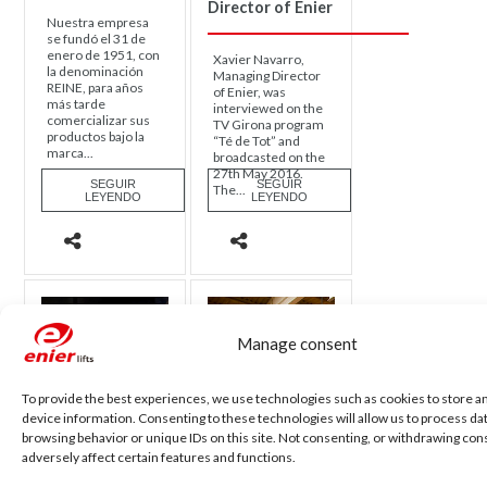
Director of Enier
Nuestra empresa
se fundó el 31 de
enero de 1951, con
Xavier Navarro,
la denominación
Managing Director
REINE, para años
of Enier, was
más tarde
interviewed on the
comercializar sus
TV Girona program
productos bajo la
“Té de Tot” and
marca...
broadcasted on the
27th May 2016.
SEGUIR
SEGUIR
The...
LEYENDO
LEYENDO
Manage consent
To provide the best experiences, we use technologies such as cookies to store a
device information. Consenting to these technologies will allow us to process da
browsing behavior or unique IDs on this site. Not consenting, or withdrawing co
adversely affect certain features and functions.