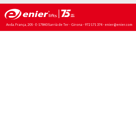
Avda. França, 205 - E-17840 Sarrià de Ter - Girona -
972 171 374
-
enier@enier.com