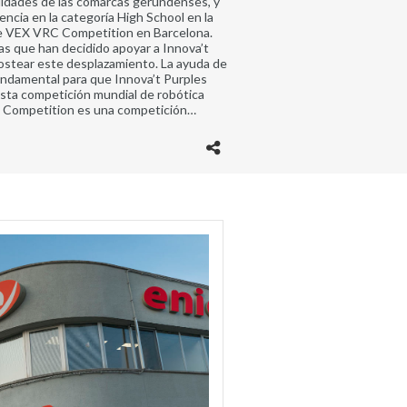
lidades de las comarcas gerundenses, y
ncia en la categoría High School en la
de VEX VRC Competition en Barcelona.
as que han decidido apoyar a Innova’t
ostear este desplazamiento. La ayuda de
ndamental para que Innova’t Purples
esta competición mundial de robótica
s Competition es una competición…