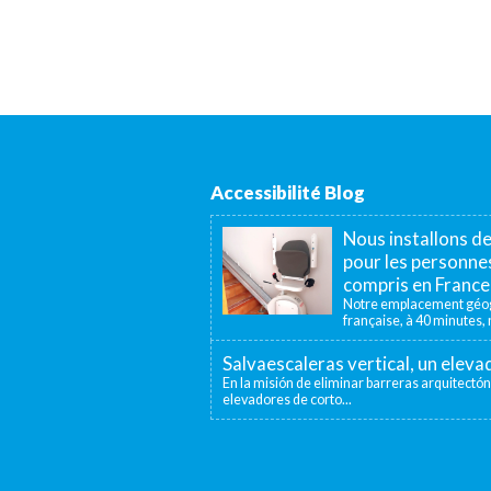
Accessibilité Blog
Nous installons d
pour les personnes
compris en France
Notre emplacement géogr
française, à 40 minutes, n
Salvaescaleras vertical, un elev
En la misión de eliminar barreras arquitectón
elevadores de corto...