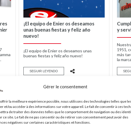
ires
¡El equipo de Enier os deseamos
Cumpli
nier
unas buenas fiestas y feliz año
y serv
nuevo!
Nuestra
7
1951, c
¡El equipo de Enier os deseamos unas
 gamma
más tar
buenas fiestas y feliz año nuevo!
.
la marca
SEGUIR LEYENDO
SEG
Gérer le consentement
offrir la meilleure expérience possible, nous utilisons des technologies telles que le
er et/ou accéder à des informations sur votre appareil. Le fait de consentir à ces tec
ttra de traiter des données telles que le comportement de navigation ou des identi
r ce site. Le fait de ne pas consentir ou de retirer son consentement peut avoir des
es négatives sur certaines caractéristiques et fonctions.