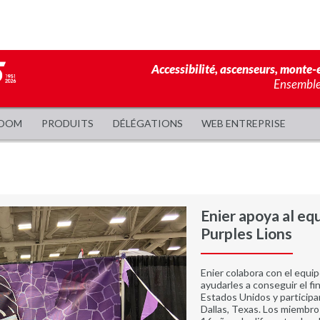
Accessibilité, ascenseurs, monte-e
Ensemble,
OOM
PRODUITS
DÉLÉGATIONS
WEB ENTREPRISE
Enier apoya al eq
Purples Lions
Enier colabora con el equip
ayudarles a conseguir el fi
Estados Unidos y participar
Dallas, Texas. Los miembro