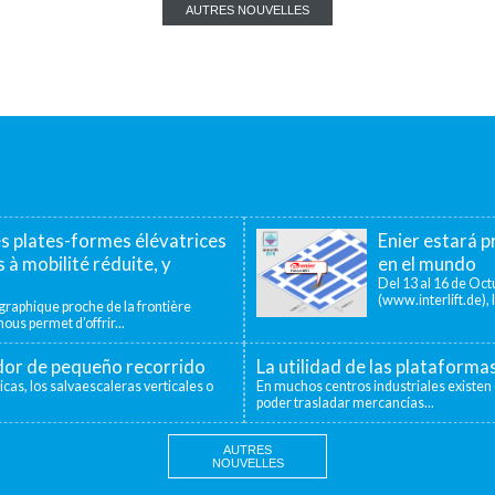
AUTRES NOUVELLES
es plates-formes élévatrices
Enier estará pr
 à mobilité réduite, y
en el mundo
Del 13 al 16 de Octu
(www.interlift.de), l
aphique proche de la frontière
ous permet d’offrir...
ador de pequeño recorrido
La utilidad de las plataforma
icas, los salvaescaleras verticales o
En muchos centros industriales existen 
poder trasladar mercancías...
AUTRES
NOUVELLES