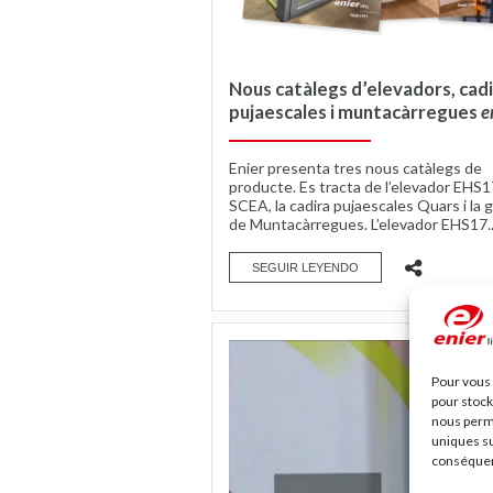
Nous catàlegs d’elevadors, cad
pujaescales i muntacàrregues
e
Enier presenta tres nous catàlegs de
producte. Es tracta de l’elevador EHS1
SCEA, la cadira pujaescales Quars i la
de Muntacàrregues. L’elevador EHS17..
SEGUIR LEYENDO
Pour vous 
pour stock
nous perme
uniques su
conséquenc