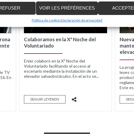
REFUSER
VOIR LES PRÉFÉRENCES
ACCEPTE
Política de cookies
Declaración de privacidad
irona
Colaboramos en la Xª Noche del
Nueva
ente
Voluntariado
mante
elevac
Enier colaboró en la Xª Noche del
Voluntariado facilitando el acceso al
La prog
escenario mediante la instalación de un
 de TV
leyes c
elevador salvaobstáculos. En el acto se...
016. En
produci
reglame
Este es.
SEGUIR LEYENDO
SEG