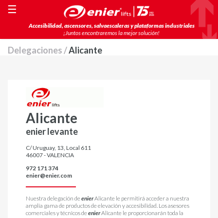
☰
Accesibilidad, ascensores, salvaescaleras y plataformas industriales
¡Juntos encontraremos la mejor solución!
Delegaciones /
Alicante
Alicante
enier levante
C/ Uruguay, 13, Local 611
46007 - VALENCIA
972 171 374
enier@enier.com
Nuestra delegación de
enier
Alicante le permitirá acceder a nuestra
amplia gama de productos de elevación y accesibilidad. Los asesores
comerciales y técnicos de
enier
Alicante le proporcionarán toda la