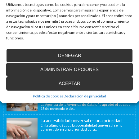
Utilizamos tecnologías como las cookies para almacenar y/o acceder a la
información del dispositivo. Lo hacemos para mejorar la experiencia de
Blog de accesibilidad
navegación y para mostrar (no-) anuncios personalizados. El consentimiento
a estas tecnologías nos permitirá procesar datos como el comportamiento
La importancia de la accesibilidad
de navegación o los ID's únicos en este sitio. No consentir o retirar el
¿Sabías que un 80% de las viviendas de nuestro país no
consentimiento, puede afectar negativamente a ciertas características y
están adaptadas a...
funciones.
DENEGAR
Instalamos soluciones salvaescaleras para
personas con movilidad reducida, también en
Francia
ADMINISTRAR OPCIONES
Nuestra ubicación geográfica cercana a la frontera
francesa, a 40 minutos, nos permite ofrecer...
ACEPTAR
Nueva convocatoria de ayudas para la
instalación de ascensores, plataformas
Política de cookies
Declaración de privacidad
elevadoras y dispositivos de accesibilidad
La Agencia de la Vivienda de Cataluña aprobó el pasado
15 de noviembre de...
La accesibilidad universal es una prioridad
En la última década la accesibilidad universal se ha
convertido en una prioridad para...