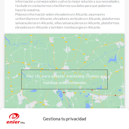
información y consejos sobre cuál es la mejor solución a sus necesidades.
No dude en contactarnos o facilitarnos sus datos para que podamos
hacerlo nosotros.
Pídanos información sobre
elevadores en Alicante
,
ascensores
unifamiliares en Alicante
,
elevadores verticales en Alicante
,
plataformas
salvaescaleras en Alicante
,
sillas salvaescaleras en Alicante
,
plataformas
elevadoras en Alicante
y también
montacargas en Alicante
.
Haz clic para aceptar márketing cookies y
habilitar este contenido
Gestiona tu privacidad