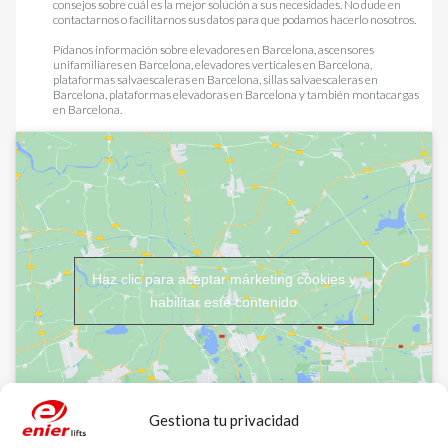
consejos sobre cuál es la mejor solución a sus necesidades. No dude en
contactarnos o facilitarnos sus datos para que podamos hacerlo nosotros.
Pídanos información sobre
elevadores en Barcelona
,
ascensores
unifamiliares en Barcelona
,
elevadores verticales en Barcelona
,
plataformas salvaescaleras en Barcelona
,
sillas salvaescaleras en
Barcelona
,
plataformas elevadoras en Barcelona
y también
montacargas
en Barcelona
.
Haz clic para aceptar márketing cookies y
habilitar este contenido
Gestiona tu privacidad