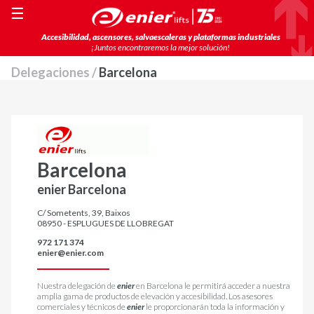
☰
Accesibilidad, ascensores, salvaescaleras y plataformas industriales
¡Juntos encontraremos la mejor solución!
Delegaciones /
Barcelona
Barcelona
enier Barcelona
C/ Sometents, 39, Baixos
08950 - ESPLUGUES DE LLOBREGAT
972 171 374
enier@enier.com
Nuestra delegación de
enier
en Barcelona le permitirá acceder a nuestra
amplia gama de productos de elevación y accesibilidad. Los asesores
comerciales y técnicos de
enier
le proporcionarán toda la información y