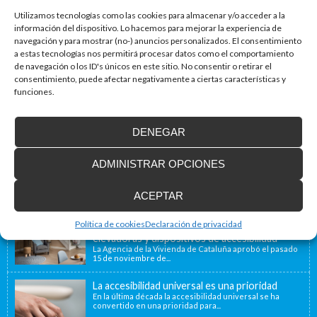
Utilizamos tecnologías como las cookies para almacenar y/o acceder a la
información del dispositivo. Lo hacemos para mejorar la experiencia de
navegación y para mostrar (no-) anuncios personalizados. El consentimiento
Blog de accesibilidad
a estas tecnologías nos permitirá procesar datos como el comportamiento
de navegación o los ID's únicos en este sitio. No consentir o retirar el
La importancia de la accesibilidad
consentimiento, puede afectar negativamente a ciertas características y
¿Sabías que un 80% de las viviendas de nuestro país no
están adaptadas a...
funciones.
DENEGAR
Instalamos soluciones salvaescaleras para
personas con movilidad reducida, también en
ADMINISTRAR OPCIONES
Francia
Nuestra ubicación geográfica cercana a la frontera
francesa, a 40 minutos, nos permite ofrecer...
ACEPTAR
Nueva convocatoria de ayudas para la
Política de cookies
Declaración de privacidad
instalación de ascensores, plataformas
elevadoras y dispositivos de accesibilidad
La Agencia de la Vivienda de Cataluña aprobó el pasado
15 de noviembre de...
La accesibilidad universal es una prioridad
En la última década la accesibilidad universal se ha
convertido en una prioridad para...