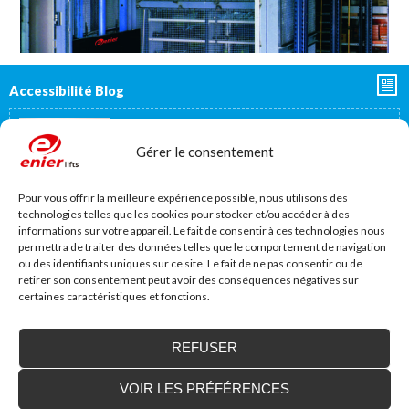
Accessibilité Blog
Nous installons des plates-formes élévatrices
pour les personnes à mobilité réduite, y
Gérer le consentement
compris en France
Notre emplacement géographique proche de la
frontière française, à 40 minutes, nous permet d’offrir...
Pour vous offrir la meilleure expérience possible, nous utilisons des
technologies telles que les cookies pour stocker et/ou accéder à des
Enier estará presente en Interlift, la feria líder
informations sur votre appareil. Le fait de consentir à ces technologies nous
en el mundo
permettra de traiter des données telles que le comportement de navigation
Del 13 al 16 de Octubre Enier estará presente en
Interlift (www.interlift.de), la feria...
ou des identifiants uniques sur ce site. Le fait de ne pas consentir ou de
retirer son consentement peut avoir des conséquences négatives sur
certaines caractéristiques et fonctions.
Salvaescaleras vertical, un elevador de pequeño recorrido
En la misión de eliminar barreras arquitectónicas, los salvaescaleras
verticales o elevadores de corto...
REFUSER
La utilidad de las plataformas elevadoras industriales
En muchos centros industriales existen distintos niveles que deben
VOIR LES PRÉFÉRENCES
superarse para poder trasladar mercancías...