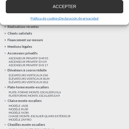
ACCEPTER
AUTRES NOUVELLES
Política de cookies
Declaración de privacidad
Réalisations récentes
Clients satisfaits
Financement sur-mesure
Mentions légales
Ascenseurs privatifs
ASCENSEUR PRIVATIF EHP 05
ASCENSEUR PRIVATIF EH 09
ASCENSEUR PRIVATIF EHS 17
Elévateurs à course réduite
ÉLÉVATEURS VERTICAUX ENI
ÉLÉVATEURS VERTICAUX BLM
ÉLÉVATEURS VERTICAUX BLE
Plate-forme monte-escaliers
PLATE-FORME MONTE-ESCALIERS HL6
PLATEFORME MONTE-ESCALIERS EA9
Chaise monte-escaliers
MODÈLE JADE
MODÈLE RUBÍ
MODÈLE IVORI
CHAISE MONTE-ESCALIER QUARS EXTÉRIEUR
MODÈLE ZAFIRO
Chenilles monte-escaliers