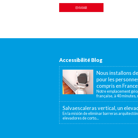
Accessibilité Blog
Nous installons d
pour les personnes
compris en France
Notre emplacement géogr
française, à 40 minutes, n
Salvaescaleras vertical, un elev
En la misión de eliminar barreras arquitectón
elevadores de corto...