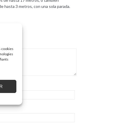
dos de hasta 17 metros, o también
 de hasta 3 metros, con una sola parada.
s cookies
hnologies
fiants
R