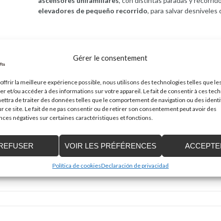
ascensores unifamiliares
, con distintas paradas y recorri
elevadores de pequeño recorrido
, para salvar desniveles
Les champs obligatoires sont indiqués avec
*
Gérer le consentement
offrir la meilleure expérience possible, nous utilisons des technologies telles que le
er et/ou accéder à des informations sur votre appareil. Le fait de consentir à ces tec
ttra de traiter des données telles que le comportement de navigation ou des identi
r ce site. Le fait de ne pas consentir ou de retirer son consentement peut avoir des
es négatives sur certaines caractéristiques et fonctions.
REFUSER
VOIR LES PRÉFÉRENCES
ACCEPTE
Mail
*
Política de cookies
Declaración de privacidad