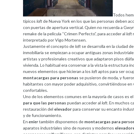
Todos hemo
típicos
loft
de Nueva York en los que las personas deben acc
con puertas de apertura vertical. Quien no recuerda a Gwyn
remake de la película “Crimen Perfecto”, para acceder al
loft
n
interpretado por Vigo Mortensen.
Justamente el concepto de
loft
se desarrolla en la ciudad d
inmobiliaria se empiezan a ocupar antiguas zonas industriale
artistas y profesionales creativos que adaptaron pisos diáf
vivienda. Lo habitual era conservar a la vista la estructura i
nuevos elementos que hicieran a los
loft
aptos para ser ocu
montacargas para personas
se pusieron de moda, y fueron
habitantes con mayor poder adquisitivo, convirtiéndose en v
confortables.
Uno de los elementos comunes en la mayoría de casos es el
para que las personas
puedan acceder al
loft
. En muchos c
restauración del
elevador
para conservar su encanto indust
y de funcionamiento.
En
enier
también disponemos de
montacargas para perso
aparatos industriales sino de nuevos y modernos
elevador