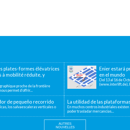
es plates-formes élévatrices
Enier estará pr
 à mobilité réduite, y
en el mundo
Del 13 al 16 de Octu
(www.interlift.de), l
aphique proche de la frontière
ous permet d’offrir...
ador de pequeño recorrido
La utilidad de las plataforma
icas, los salvaescaleras verticales o
En muchos centros industriales existen 
poder trasladar mercancías...
AUTRES
NOUVELLES