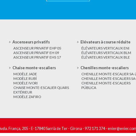
Ascenseurs privatifs
Elévateurs à course réduite
ASCENSEUR PRIVATIF EHP 05
ÉLÉVATEURS VERTICAUX ENI
ASCENSEUR PRIVATIF EH 09
ÉLÉVATEURS VERTICAUX BLM
ASCENSEUR PRIVATIF EHS 17
ÉLÉVATEURS VERTICAUX BLE
Chaise monte-escaliers
Chenilles monte-escaliers
MODÈLE JADE
CHENILLE MONTE-ESCALIER SA-
MODÈLE RUBÍ
CHENILLE MONTE-ESCALIERS SA
MODÈLE IVORI
CHENILLE MONTE-ESCALIERS
CHAISE MONTE-ESCALIER QUARS
PÚBLICA
EXTÉRIEUR
MODÈLE ZAFIRO
Avda. França, 205 - E-17840 Sarrià de Ter - Girona -
972 171 374
-
enier@enier.co