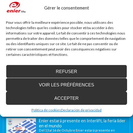
Nom
*
Mail
*
Gérer le consentement
Pour vous offrir la meilleure expérience possible, nous utilisons des
Site web
technologies telles que les cookies pour stocker et/ou accéder à des
informations sur votre appareil. Le fait de consentir à ces technologies nous
permettra de traiter des données telles que le comportement de navigation
ou des identifiants uniques sur ce site. Le fait de ne pas consentir ou de
retirer son consentement peut avoir des conséquences négatives sur
certaines caractéristiques et fonctions.
REFUSER
Accessibilité Blog
VOIR LES PRÉFÉRENCES
Nous installons des plates-formes élévatrices
pour les personnes à mobilité réduite, y
ACCEPTER
compris en France
Notre emplacement géographique proche de la
frontière française, à 40 minutes, nous permet d’offrir...
Política de cookies
Declaración de privacidad
Enier estará presente en Interlift, la feria líder
en el mundo
Del 13 al 16 de Octubre Enier estará presente en