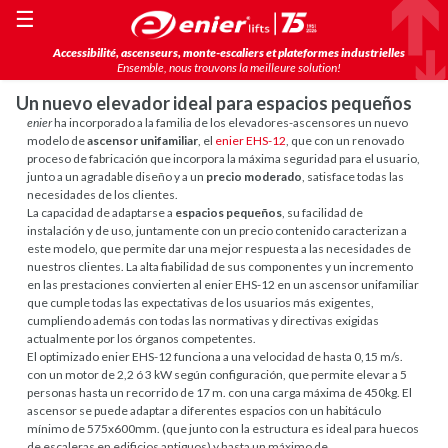
☰
Accessibilité, ascenseurs, monte-escaliers et plateformes industrielles
Ensemble, nous trouvons la meilleure solution!
Un nuevo elevador ideal para espacios pequeños
enier
ha incorporado a la familia de los elevadores-ascensores un nuevo
modelo de
ascensor unifamiliar
, el
enier EHS-12
, que con un renovado
proceso de fabricación que incorpora la máxima seguridad para el usuario,
junto a un agradable diseño y a un
precio moderado
, satisface todas las
necesidades de los clientes.
La capacidad de adaptarse a
espacios pequeños
, su facilidad de
instalación y de uso, juntamente con un precio contenido caracterizan a
este modelo, que permite dar una mejor respuesta a las necesidades de
nuestros clientes. La alta fiabilidad de sus componentes y un incremento
en las prestaciones convierten al enier EHS-12 en un ascensor unifamiliar
que cumple todas las expectativas de los usuarios más exigentes,
cumpliendo además con todas las normativas y directivas exigidas
actualmente por los órganos competentes.
El optimizado enier EHS-12 funciona a una velocidad de hasta 0,15 m/s.
con un motor de 2,2 ó 3 kW según configuración, que permite elevar a 5
personas hasta un recorrido de 17 m. con una carga máxima de 450kg. El
ascensor se puede adaptar a diferentes espacios con un habitáculo
mínimo de 575x600mm. (que junto con la estructura es ideal para huecos
de escaleras en edificios antiguos) y hasta un máximo de