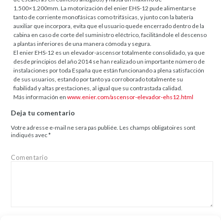
1.500×1.200mm. La motorización del enier EHS-12 pude alimentarse
tanto de corriente monofásicas como trifásicas, y junto con la batería
auxiliar que incorpora, evita que el usuario quede encerrado dentro de la
cabina en caso de corte del suministro eléctrico, facilitándole el descenso
a plantas inferiores de una manera cómoda y segura.
El enier EHS-12 es un elevador-ascensor totalmente consolidado, ya que
desde principios del año 2014 se han realizado un importante número de
instalaciones por toda España que están funcionando a plena satisfacción
de sus usuarios, estando por tanto ya corroborado totalmente su
fiabilidad y altas prestaciones, al igual que su contrastada calidad.
Más información en
www.enier.com/ascensor-elevador-ehs12.html
Deja tu comentario
Votre adresse e-mail ne sera pas publiée.
Les champs obligatoires sont
indiqués avec
*
Comentario