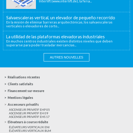
Interlift (www.interlift.de), la feria...
Salvaescaleras vertical, un elevador de pequeño recorrido
En la misión de eliminar barreras arquitectónicas, los salvaescaleras
verticales o elevadores de corto...
La utilidad de las plataformas elevadoras industriales
En muchos centros industriales existen distintos niveles que deben
superarse para poder trasladar mercancías...
AUTRES NOUVELLES
Réalisations récentes
Clients satisfaits
Financement sur-mesure
Mentions légales
Ascenseurs privatifs
ASCENSEUR PRIVATIF EHP 05
ASCENSEUR PRIVATIF EH 09
ASCENSEUR PRIVATIF EHS 17
Elévateurs à course réduite
ÉLÉVATEURS VERTICAUX ENI
ÉLÉVATEURS VERTICAUX BLM