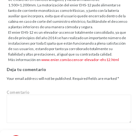
1.500×1.200mm. La motorización del enier EHS-12 pude alimentarse
tanto de corriente monofásicas como trifásicas, y junto con la batería
auxiliar que incorpora, evita que el usuario quede encerrado dentro de la
cabina en caso de corte del suministro eléctrico, facilitándole el descenso
a plantas inferiores de una manera cómoda y segura.
El enier EHS-12 es un elevador-ascensor totalmente consolidado, ya que
desde principios del año 2014 se han realizado un importante número de
instalaciones por toda España que están funcionando a plena satisfacción
de sus usuarios, estando por tanto ya corroborado totalmente su
fiabilidad y altas prestaciones, al igual que su contrastada calidad.
Más información en
www.enier.com/ascensor-elevador-ehs12.html
Deja tu comentario
Your email address will not be published.
Required fields are marked
*
Comentario
Name
*
Email
*