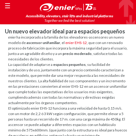
☰
Accessibility, elevators, stair lifts and industrial platforms
Together we find the best solution!
Un nuevo elevador ideal para espacios pequeños
enier
ha incorporado a la familia de los elevadores-ascensores un nuevo
modelo de
ascensor unifamiliar
, el
enier EHS-12
, que con un renovado
proceso de fabricación que incorpora la máxima seguridad para el usuario,
junto a un agradable diseño y a un
precio moderado
, satisface todas las
necesidades de los clientes.
La capacidad de adaptarse a
espacios pequeños
, su facilidad de
instalación y de uso, juntamente con un precio contenido caracterizan a
este modelo, que permite dar una mejor respuesta a las necesidades de
nuestros clientes. La alta fiabilidad de sus componentes y un incremento
en las prestaciones convierten al enier EHS-12 en un ascensor unifamiliar
que cumple todas las expectativas de los usuarios más exigentes,
cumpliendo además con todas las normativas y directivas exigidas
actualmente por los órganos competentes.
El optimizado enier EHS-12 funciona a una velocidad de hasta 0,15 m/s.
con un motor de 2,2 ó 3 kW según configuración, que permite elevar a 5
personas hasta un recorrido de 17 m. con una carga máxima de 450kg. El
ascensor se puede adaptar a diferentes espacios con un habitáculo
mínimo de 575x600mm. (que junto con la estructura es ideal para huecos
de escaleras en edificios antiguos) y hasta un máximo de