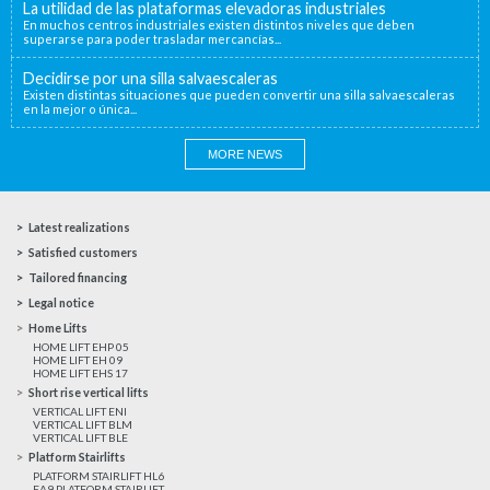
La utilidad de las plataformas elevadoras industriales
En muchos centros industriales existen distintos niveles que deben
superarse para poder trasladar mercancías...
Decidirse por una silla salvaescaleras
Existen distintas situaciones que pueden convertir una silla salvaescaleras
en la mejor o única...
MORE NEWS
Latest realizations
Satisfied customers
Tailored financing
Legal notice
Home Lifts
HOME LIFT EHP 05
HOME LIFT EH 09
HOME LIFT EHS 17
Short rise vertical lifts
VERTICAL LIFT ENI
VERTICAL LIFT BLM
VERTICAL LIFT BLE
Platform Stairlifts
PLATFORM STAIRLIFT HL6
EA9 PLATFORM STAIRLIFT