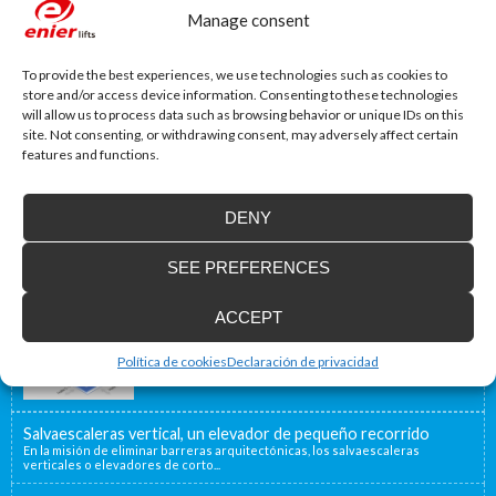
Manage consent
To provide the best experiences, we use technologies such as cookies to
Website
store and/or access device information. Consenting to these technologies
will allow us to process data such as browsing behavior or unique IDs on this
site. Not consenting, or withdrawing consent, may adversely affect certain
features and functions.
DENY
SEE PREFERENCES
Accessibility Blog
ACCEPT
Enier will be present at Interlift, the leading
world fair
From the 13th to the 16th of October, Enier will be
Política de cookies
Declaración de privacidad
present at Interlift...
Salvaescaleras vertical, un elevador de pequeño recorrido
En la misión de eliminar barreras arquitectónicas, los salvaescaleras
verticales o elevadores de corto...