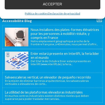
ACCEPTER
Política de cookies
Declaración de privacidad
Accessibilité Blog
Nous installons des plates-formes élévatrices
pour les personnes à mobilité réduite, y
compris en France
Notre emplacement géographique proche de la
frontière française, à 40 minutes, nous permet d’offrir...
Enier estará presente en Interlift, la feria líder
en el mundo
Del 13 al 16 de Octubre Enier estará presente en
Interlift (www.interlift.de), la feria...
Salvaescaleras vertical, un elevador de pequeño recorrido
En la misión de eliminar barreras arquitectónicas, los salvaescaleras
verticales o elevadores de corto...
La utilidad de las plataformas elevadoras industriales
En muchos centros industriales existen distintos niveles que deben
superarse para poder trasladar mercancías...