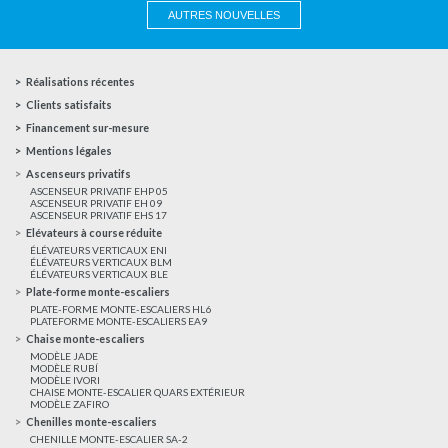
AUTRES NOUVELLES
Réalisations récentes
Clients satisfaits
Financement sur-mesure
Mentions légales
Ascenseurs privatifs
ASCENSEUR PRIVATIF EHP 05
ASCENSEUR PRIVATIF EH 09
ASCENSEUR PRIVATIF EHS 17
Elévateurs à course réduite
ÉLÉVATEURS VERTICAUX ENI
ÉLÉVATEURS VERTICAUX BLM
ÉLÉVATEURS VERTICAUX BLE
Plate-forme monte-escaliers
PLATE-FORME MONTE-ESCALIERS HL6
PLATEFORME MONTE-ESCALIERS EA9
Chaise monte-escaliers
MODÈLE JADE
MODÈLE RUBÍ
MODÈLE IVORI
CHAISE MONTE-ESCALIER QUARS EXTÉRIEUR
MODÈLE ZAFIRO
Chenilles monte-escaliers
CHENILLE MONTE-ESCALIER SA-2