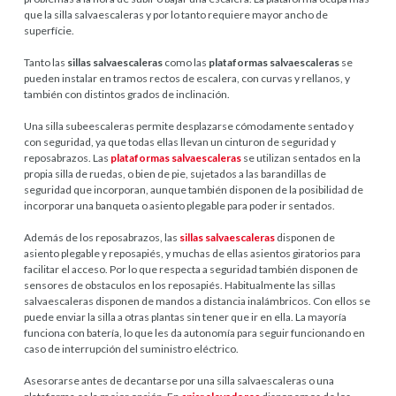
que la silla salvaescaleras y por lo tanto requiere mayor ancho de
superfície.
Tanto las
sillas salvaescaleras
como las
plataformas salvaescaleras
se
pueden instalar en tramos rectos de escalera, con curvas y rellanos, y
también con distintos grados de inclinación.
Una silla subeescaleras permite desplazarse cómodamente sentado y
con seguridad, ya que todas ellas llevan un cinturon de seguridad y
reposabrazos. Las
plataformas salvaescaleras
se utilizan sentados en la
propia silla de ruedas, o bien de pie, sujetados a las barandillas de
seguridad que incorporan, aunque también disponen de la posibilidad de
incorporar una banqueta o asiento plegable para poder ir sentados.
Además de los reposabrazos, las
sillas salvaescaleras
disponen de
asiento plegable y reposapiés, y muchas de ellas asientos giratorios para
facilitar el acceso. Por lo que respecta a seguridad también disponen de
sensores de obstaculos en los reposapiés. Habitualmente las sillas
salvaescaleras disponen de mandos a distancia inalámbricos. Con ellos se
puede enviar la silla a otras plantas sin tener que ir en ella. La mayoría
funciona con batería, lo que les da autonomía para seguir funcionando en
caso de interrupción del suministro eléctrico.
Asesorarse antes de decantarse por una silla salvaescaleras o una