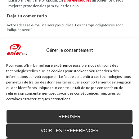
plataforma es la mejor opción. En
enier
elevadores
disponemos de los
mejores profesionales para ayudarle a ello.
Deja tu comentario
Votre adresse e-mail ne sera pas publiée.
Les champs obligatoires sont
indiqués avec
*
Comentario
Gérer le consentement
Pour vous offrir la meilleure expérience possible, nous utilisons des
technologies telles que les cookies pour stocker et/ou accéder à des
informations sur votre appareil. Le fait de consentir à ces technologies nous
permettra de traiter des données telles que le comportement de navigation
ou des identifiants uniques sur ce site. Le fait de ne pas consentir ou de
Nom
*
Mail
*
retirer son consentement peut avoir des conséquences négatives sur
certaines caractéristiques et fonctions.
Site web
REFUSER
VOIR LES PRÉFÉRENCES