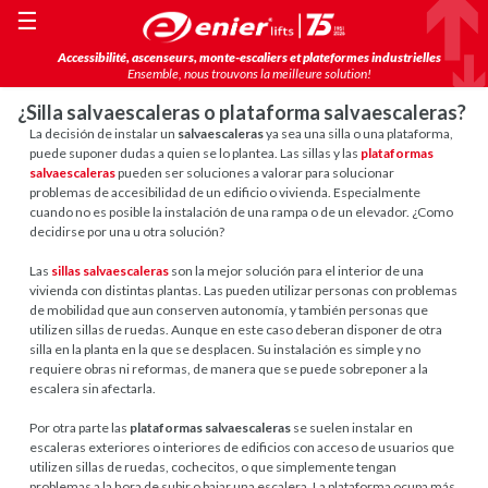
☰
Accessibilité, ascenseurs, monte-escaliers et plateformes industrielles
Ensemble, nous trouvons la meilleure solution!
¿Silla salvaescaleras o plataforma salvaescaleras?
La decisión de instalar un
salvaescaleras
ya sea una silla o una plataforma,
puede suponer dudas a quien se lo plantea. Las sillas y las
plataformas
salvaescaleras
pueden ser soluciones a valorar para solucionar
problemas de accesibilidad de un edificio o vivienda. Especialmente
cuando no es posible la instalación de una rampa o de un elevador. ¿Como
decidirse por una u otra solución?
Las
sillas salvaescaleras
son la mejor solución para el interior de una
vivienda con distintas plantas. Las pueden utilizar personas con problemas
de mobilidad que aun conserven autonomía, y también personas que
utilizen sillas de ruedas. Aunque en este caso deberan disponer de otra
silla en la planta en la que se desplacen. Su instalación es simple y no
requiere obras ni reformas, de manera que se puede sobreponer a la
escalera sin afectarla.
Por otra parte las
plataformas salvaescaleras
se suelen instalar en
escaleras exteriores o interiores de edificios con acceso de usuarios que
utilizen sillas de ruedas, cochecitos, o que simplemente tengan
problemas a la hora de subir o bajar una escalera. La plataforma ocupa más