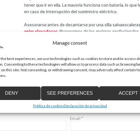
tener que ir en ella. La mayoría funciona con batería, lo qu
en caso de interrupción del suministro eléctrico.
Asesorarse antes de decantarse por una silla salvaescaleras
enier
elevadores
disponemos de los mejores profesionales p
Manage consent
 the best experiences, we use technologies such as cookies to store and/or access d
Required fields are marked
*
n. Consenting to these technologies will allow us to process data such as browsing b
 on this site. Not consenting, or withdrawing consent, may adversely affect certain f
ons.
DENY
SEE PREFERENCES
ACCEPT
Política de cookies
Declaración de privacidad
Email
*