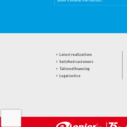
poder trasladar mercancías...
Latest realizations
Satisfied customers
Tailored financing
Legal notice