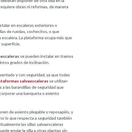
deberan disponer de otra silla en la
 requiere obras ni reformas, de manera
stalar en escaleras exteriores o
illas de ruedas, cochecitos, o que
a escalera. La plataforma ocupa más que
 superfície.
aescaleras
se pueden instalar en tramos
intos grados de inclinación.
sentado y con seguridad, ya que todas
ataformas salvaescaleras
se utilizan
os a las barandillas de seguridad que
ncorporar una banqueta o asiento
nen de asiento plegable y reposapiés, y
. Por lo que respecta a seguridad también
tualmente las sillas salvaescaleras
de enviar la silla a otras plantas sin