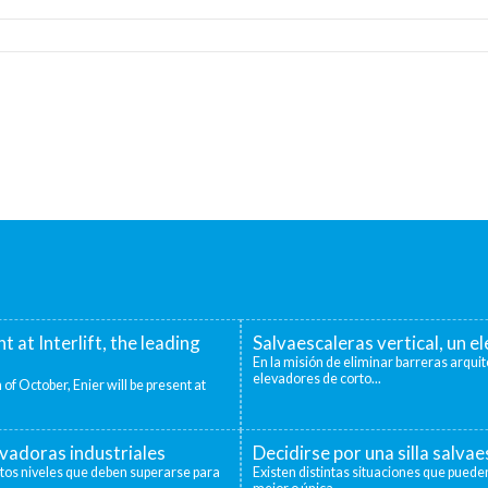
nt at Interlift, the leading
Salvaescaleras vertical, un 
En la misión de eliminar barreras arquit
elevadores de corto...
 of October, Enier will be present at
evadoras industriales
Decidirse por una silla salva
ntos niveles que deben superarse para
Existen distintas situaciones que pueden