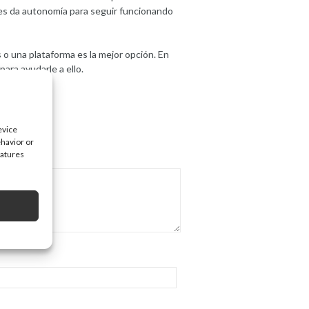
e les da autonomía para seguir funcionando
 o una plataforma es la mejor opción. En
ara ayudarle a ello.
evice
ehavior or
eatures