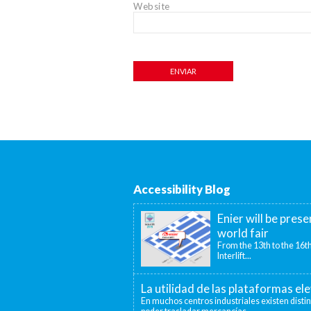
Website
Accessibility Blog
Enier will be prese
world fair
From the 13th to the 16th
Interlift...
La utilidad de las plataformas el
En muchos centros industriales existen disti