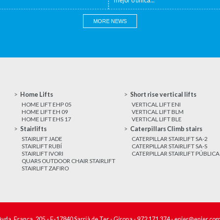
mejor o única...
MORE NEWS
Home Lifts
Short rise vertical lifts
HOME LIFT EHP 05
VERTICAL LIFT ENI
HOME LIFT EH 09
VERTICAL LIFT BLM
HOME LIFT EHS 17
VERTICAL LIFT BLE
Stairlifts
Caterpillars Climb stairs
STAIRLIFT JADE
CATERPILLAR STAIRLIFT SA-2
STAIRLIFT RUBÍ
CATERPILLAR STAIRLIFT SA-S
STAIRLIFT IVORI
CATERPILLAR STAIRLIFT PÚBLICA
QUARS OUTDOOR CHAIR STAIRLIFT
STAIRLIFT ZAFIRO
Avda. França, 205 - E-17840 Sarrià de Ter - Girona -
972 171 374
-
enier@enier.co