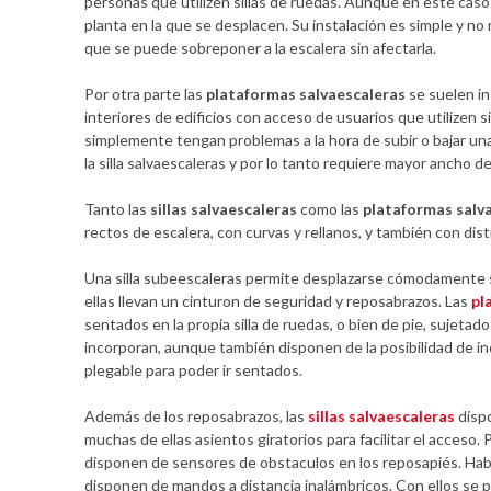
personas que utilizen sillas de ruedas. Aunque en este caso 
planta en la que se desplacen. Su instalación es simple y no
que se puede sobreponer a la escalera sin afectarla.
Por otra parte las
plataformas salvaescaleras
se suelen in
interiores de edificios con acceso de usuarios que utilizen s
simplemente tengan problemas a la hora de subir o bajar un
la silla salvaescaleras y por lo tanto requiere mayor ancho de
Tanto las
sillas salvaescaleras
como las
plataformas salv
rectos de escalera, con curvas y rellanos, y también con dist
Una silla subeescaleras permite desplazarse cómodamente 
ellas llevan un cinturon de seguridad y reposabrazos. Las
pl
sentados en la propia silla de ruedas, o bien de pie, sujetad
incorporan, aunque también disponen de la posibilidad de i
plegable para poder ir sentados.
Además de los reposabrazos, las
sillas salvaescaleras
dispo
muchas de ellas asientos giratorios para facilitar el acceso
disponen de sensores de obstaculos en los reposapiés. Habi
disponen de mandos a distancia inalámbricos. Con ellos se pue