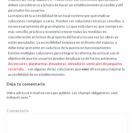
deben considerarse a la hora de hacer un establecimiento accesible y útil
para todos los usuarios.
La mejora de la accesibilidad de un local no tiene por qué implicar
soluciones complejas o caras. Pueden ser soluciones técnicas sencillas, y
no necesariamente de gran importe. Lo que está claro es que siempre es
más sencillo, práctico y económico tener todas las medidas en
consideración en la fase de proyecto del local y no una vez las obras ya
están ejecutadas. La accesibilidad empieza en el diseño del espacio, y
debe estar presente en cada fase de la puesta en funcionamiento.
Existen múltiples soluciones para integrar la reforma de un local con el
objetivo de que los usuarios puedan desplazarse de forma autónoma.
Ascensores
,
plataformas elevadoras
,
elevadores verticales de pequeño
recorrido
,… son algunas de las soluciones que
enier
ofrece para mejorar la
accesibilidad de un establecimiento.
Deja tu comentario
Votre adresse e-mail ne sera pas publiée.
Les champs obligatoires sont
indiqués avec
*
Comentario