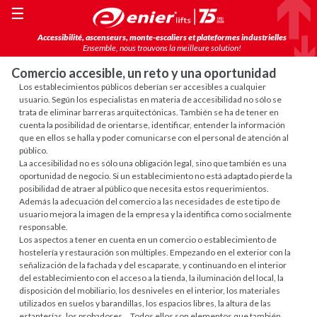
☰
Accessibilité, ascenseurs, monte-escaliers et plateformes industrielles
Ensemble, nous trouvons la meilleure solution!
Comercio accesible, un reto y una oportunidad
Los establecimientos públicos deberían ser accesibles a cualquier
usuario. Según los especialistas en materia de accesibilidad no sólo se
trata de eliminar barreras arquitectónicas. También se ha de tener en
cuenta la posibilidad de orientarse, identificar, entender la información
que en ellos se halla y poder comunicarse con el personal de atención al
público.
La accesibilidad no es sólo una obligación legal, sino que también es una
oportunidad de negocio. Si un establecimiento no está adaptado pierde la
posibilidad de atraer al público que necesita estos requerimientos.
Además la adecuación del comercio a las necesidades de este tipo de
usuario mejora la imagen de la empresa y la identifica como socialmente
responsable.
Los aspectos a tener en cuenta en un comercio o establecimiento de
hostelería y restauración son múltiples. Empezando en el exterior con la
señalización de la fachada y del escaparate, y continuando en el interior
del establecimiento con el acceso a la tienda, la iluminación del local, la
disposición del mobiliario, los desniveles en el interior, los materiales
utilizados en suelos y barandillas, los espacios libres, la altura de las
estanterías, los probadores… Todos ellos son elementos que también