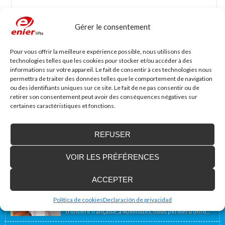
Gérer le consentement
Nom
*
Mail
*
Pour vous offrir la meilleure expérience possible, nous utilisons des
technologies telles que les cookies pour stocker et/ou accéder à des
informations sur votre appareil. Le fait de consentir à ces technologies nous
Site web
permettra de traiter des données telles que le comportement de navigation
ou des identifiants uniques sur ce site. Le fait de ne pas consentir ou de
retirer son consentement peut avoir des conséquences négatives sur
certaines caractéristiques et fonctions.
REFUSER
VOIR LES PRÉFÉRENCES
Accessibilité Blog
ACCEPTER
Nous installons des plates-formes élévatrices
pour les personnes à mobilité réduite, y
compris en France
Política de cookies
Declaración de privacidad
Notre emplacement géographique proche de la
frontière française, à 40 minutes, nous permet d’offrir...