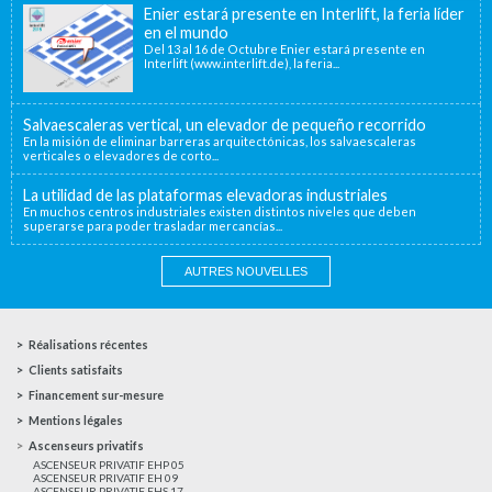
Enier estará presente en Interlift, la feria líder
en el mundo
Del 13 al 16 de Octubre Enier estará presente en
Interlift (www.interlift.de), la feria...
Salvaescaleras vertical, un elevador de pequeño recorrido
En la misión de eliminar barreras arquitectónicas, los salvaescaleras
verticales o elevadores de corto...
La utilidad de las plataformas elevadoras industriales
En muchos centros industriales existen distintos niveles que deben
superarse para poder trasladar mercancías...
AUTRES NOUVELLES
Réalisations récentes
Clients satisfaits
Financement sur-mesure
Mentions légales
Ascenseurs privatifs
ASCENSEUR PRIVATIF EHP 05
ASCENSEUR PRIVATIF EH 09
ASCENSEUR PRIVATIF EHS 17